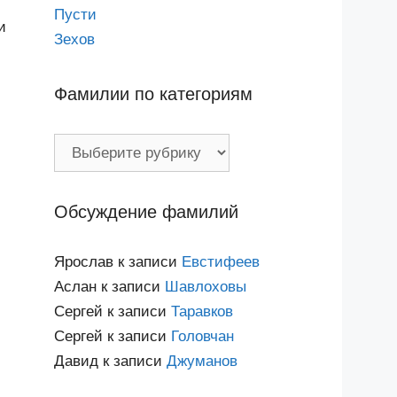
Пусти
и
Зехов
Фамилии по категориям
Фамилии
по
категориям
Обсуждение фамилий
Ярослав
к записи
Евстифеев
Аслан
к записи
Шавлоховы
Сергей
к записи
Таравков
Сергей
к записи
Головчан
Давид
к записи
Джуманов