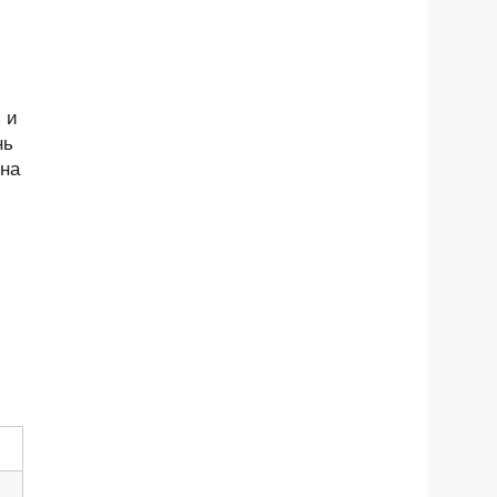
 и
нь
 на