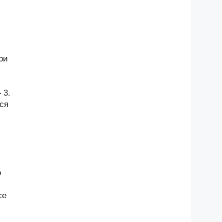
ри
 3.
ся
о
се