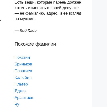
Есть вещи, которые парень должен
хотеть изменить в своей девушке
— её фамилию, адрес, и её взгляд
на мужчин.
ь
—
Кид Кади
Похожие фамилии
Покатин
Бриньков
Повакяев
Калюбин
Пльгер
Яджак
Араштаев
Чу