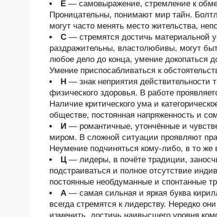
Е
— самовыражение, стремление к обмен
Проницательны, понимают мир тайн. Болтл
могут часто менять место жительства, неп
С
— стремятся достичь материальной у
раздражительны, властолюбивы, могут быт
любое дело до конца, умение докопаться 
Умение приспосабливаться к обстоятельст
Н
— знак неприятия действительности та
физического здоровья. В работе проявляет
Наличие критического ума и категорическо
обществе, постоянная напряженность и со
И
— романтичные, утончённые и чувств
миром. В сложной ситуации проявляют прак
Неумение подчиняться кому-либо, в то же 
Ц
— лидеры, в почёте традиции, занос
подстраиваться и полное отсутствие индив
постоянные необдуманные и спонтанные тр
А
— самая сильная и яркая буква кири
всегда стремятся к лидерству. Нередко он
изменить, достичь наивысшего уровня ком