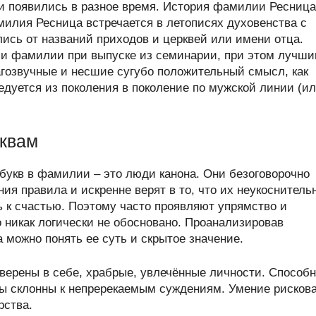
 появились в разное время. История фамилии Ресница
илия Ресница встречается в летописях духовенства с
лись от названий приходов и церквей или имени отца.
и фамилии при выпуске из семинарии, при этом лучш
гозвучные и несшие сугубо положительный смысл, как
дуется из поколения в поколение по мужской линии (и
уквам
букв в фамилии – это люди канона. Они безоговорочно
я правила и искренне верят в то, что их неукоснитель
 к счастью. Поэтому часто проявляют упрямство и
о никак логически не обосновано. Проанализировав
можно понять ее суть и скрытое значение.
верены в себе, храбрые, увлечённые личности. Способ
ры склонны к непререкаемым суждениям. Умение рисков
рства.