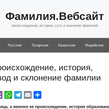
Фамилия.Вебсайт
происхождение, история, суть и значение фамилий
Русские
Татарские
Казахские
Марийские
оисхождение, история,
евод и склонение фамилии
Vi
W
T
E
О
y
b
h
el
m
тп
а, а именно ее происхождение, история образован