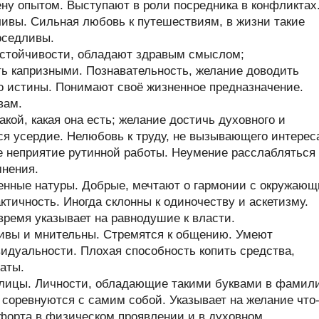
у опытом. Выступают в роли посредника в конфликтах
ивы. Сильная любовь к путешествиям, в жизни такие
оседливы.
стойчивости, обладают здравым смыслом;
ь капризными. Познавательность, желание доводить
до истины. Понимают своё жизненное предназначение.
вам.
кой, какая она есть; желание достичь духовного и
ся усердие. Нелюбовь к труду, не вызывающего интерес
е неприятие рутинной работы. Неумение расслабляться
мнения.
енные натуры. Добрые, мечтают о гармонии с окружаю
тичность. Иногда склонны к одиночеству и аскетизму.
время указывает на равнодушие к власти.
чивы и мнительны. Стремятся к общению. Умеют
идуальности. Плохая способность копить средства,
аты.
ллицы. Личности, обладающие такими буквами в фамил
и соревнуются с самим собой. Указывает на желание что
форта в физическом проявлении и в духовном.