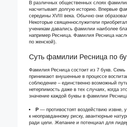
В различных общественных слоях фамилии
насчитывает долгую историю. Впервые фам
середины XVIII века. Обычно они образова
Некоторые священнослужители приобретал
ученикам давались фамилии наиболее бла
например Ресница. Фамилия Ресница насле
по женской).
Суть фамилии Ресница по б
Фамилия Ресница состоит из 7 букв. Семь 
принимают внушенные в процессе воспитани
соблюдение – единственно возможный путь
нетерпимость даже в тех случаях, когда эт
значение каждой буквы в фамилии Ресница 
Р
— противостоят воздействию извне, у
к неоправданному риску, авантюрные нату
ради цели. Желание и потенциал для лиде