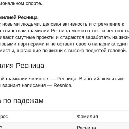
иональном спорте.
амилией Ресница
.
с новыми людьми, деловая активность и стремление к
остоинствам фамилии Ресница можно отнести честность
ивают смутные проекты и стараются заработать на жиз
овыми партнерами и не оставят своего напарника один
мисты, шагающие по жизни с высоко поднятой головой.
илия Ресница
ой фамилии является — Ресница. В английском языке
вариант написания — Resnica.
 по падежам
рос
Фамилия
?
Ресница