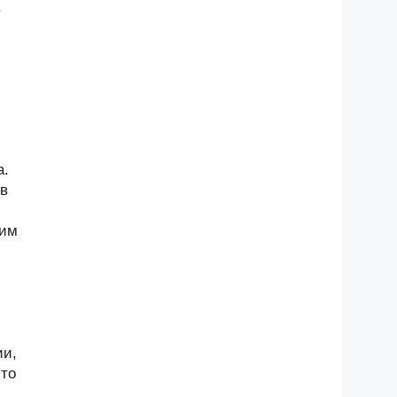
.
а.
 в
щим
ии,
-то