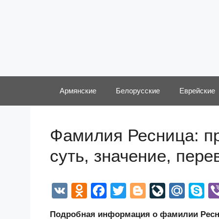
Перейти
к
содержимому
Армянские
Белорусские
Еврейские
Фамилия Ресница: пр
суть, значение, пер
V
O
F
T
Bl
Li
M
S
K
d
a
wi
o
v
ail
k
Подробная информация о фамилии Ресниц