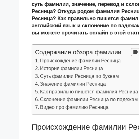
n
c
tt
g
e
.R
p
суть фамилии, значение, перевод и скл
o
e
er
g
J
u
e
Ресница? Откуда родом фамилия Ресниц
Ресница? Как правильно пишется фамил
kl
b
er
o
английский язык и склонение по падежа
a
o
ur
вы можете прочитать онлайн в этой стат
ss
o
n
ni
k
al
Содержание обзора фамилии
ki
Происхождение фамилии Ресница
История фамилии Ресница
Суть фамилии Ресница по буквам
Значение фамилии Ресница
Как правильно пишется фамилия Ресница
Склонение фамилии Ресница по падежам
Видео про фамилию Ресница
Происхождение фамилии Ре