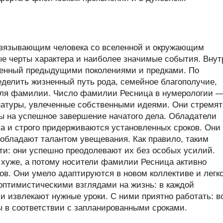
связывающим человека со вселенной и окружающим
ые черты характера и наиболее значимые события. Внут
ленный предыдущими поколениями и предками. По
делить жизненный путь рода, семейное благополучие,
теля фамилии. Число фамилии Ресница в нумерологии —
атуры, увлеченные собственными идеями. Они стремят
ны на успешное завершение начатого дела. Обладатели
а и строго придерживаются установленных сроков. Они
 обладают талантом увещевания. Как правило, таким
и: они успешно преодолевают их без особых усилий.
хуже, а потому носители фамилии Ресница активно
. Они умело адаптируются в новом коллективе и легк
 оптимистическими взглядами на жизнь: в каждой
и извлекают нужные уроки. С ними приятно работать: в
 в соответствии с запланированными сроками.