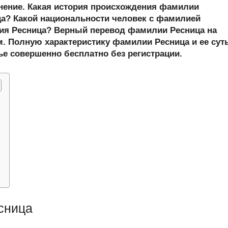
er
at
e
ail
р
онение. Какая история происхождения фамилии
s
gr
а
а? Какой национальности человек с фамилией
ия Ресница? Верный перевод фамилии Ресница на
A
a
в
м. Полную характеристику фамилии Ресница и ее сут
p
m
и
ье совершенно бесплатно без регистрации.
p
ть
сница