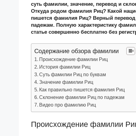
n
c
tt
g
e
.R
p
суть фамилии, значение, перевод и скл
o
e
er
g
J
u
e
Откуда родом фамилия Риц? Какой наци
пишется фамилия Риц? Верный перевод 
kl
b
er
o
падежам. Полную характеристику фамили
a
o
ur
статье совершенно бесплатно без регист
ss
o
n
ni
k
al
Содержание обзора фамилии
ki
Происхождение фамилии Риц
История фамилии Риц
Суть фамилии Риц по буквам
Значение фамилии Риц
Как правильно пишется фамилия Риц
Склонение фамилии Риц по падежам
Видео про фамилию Риц
Происхождение фамилии Ри