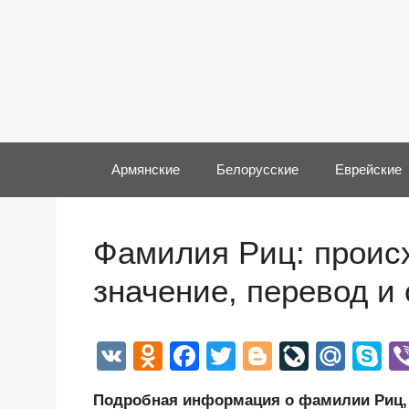
Перейти
к
содержимому
Армянские
Белорусские
Еврейские
Фамилия Риц: происх
значение, перевод и
V
O
F
T
Bl
Li
M
S
K
d
a
wi
o
v
ail
k
Подробная информация о фамилии Риц, а