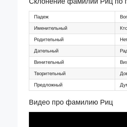
Склонение фамилии Риц по
Падеж
Во
Именительный
Кт
Родительный
Не
Дательный
Ра
Винительный
Ви
Творительный
До
Предложный
Ду
Видео про фамилию Риц