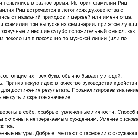
 появились в разное время. История фамилии Риц
илия Риц встречается в летописях духовенства с
лись от названий приходов и церквей или имени отца.
и фамилии при выпуске из семинарии, при этом лучш
гозвучные и несшие сугубо положительный смысл, как
з поколения в поколение по мужской линии (или по
состоящие их трех букв, обычно бывает у людей,
. Приняв некую идею в качестве руководства к действи
м для достижения результата. Проанализировав значени
ее суть и скрытое значение.
верены в себе, храбрые, увлечённые личности. Способ
ры склонны к непререкаемым суждениям. Умение рисков
рства.
енные натуры. Добрые, мечтают о гармонии с окружаю