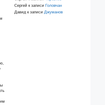
Сергей
к записи
Головчан
Давид
к записи
Джуманов
им
ю,
е
ны
ать
щим