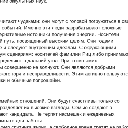
ние оккультных наук.
итают чудаками: они могут с головой погружаться в св
х событий. Именно эти люди разрабатывают сложные
ернативные источники получения энергии. Носители
 путь, посвященный высоким целям. Они годами
е и следуют внутренним идеалам. С окружающими
вум сценариям: носителей фамилии Риц либо принимаю
определяют в дальний угол. При этом самих
ы совершенно не волнуют. Они являются добрыми
жого горя и несправедливости. Этим активно пользуют
ики и обычные попрошайки.
мейных отношений. Они будут счастливы только со
 разделяет их высокие взгляды. Семью создают в
рают кандидата. Не терпят насмешек и ежедневных
омнате для работы.
его спутника жизни, а свободное время тратят на работ