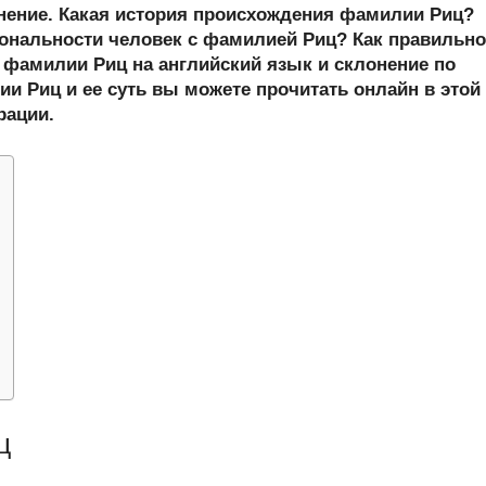
er
at
e
ail
р
онение. Какая история происхождения фамилии Риц?
s
gr
а
ональности человек с фамилией Риц? Как правильно
фамилии Риц на английский язык и склонение по
A
a
в
и Риц и ее суть вы можете прочитать онлайн в этой
p
m
и
рации.
p
ть
ц