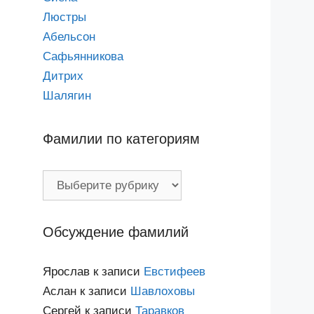
Люстры
Абельсон
Сафьянникова
Дитрих
Шалягин
Фамилии по категориям
Фамилии
по
категориям
Обсуждение фамилий
Ярослав
к записи
Евстифеев
Аслан
к записи
Шавлоховы
Сергей
к записи
Таравков