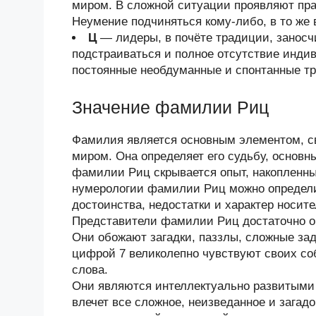
миром. В сложной ситуации проявляют прак
Неумение подчиняться кому-либо, в то же 
Ц
— лидеры, в почёте традиции, занос
подстраиваться и полное отсутствие индив
постоянные необдуманные и спонтанные тр
Значение фамилии Риц
Фамилия является основным элементом, 
миром. Она определяет его судьбу, основн
фамилии Риц скрывается опыт, накопленн
нумерологии фамилии Риц можно определи
достоинства, недостатки и характер носи
Представители фамилии Риц достаточно о
Они обожают загадки, паззлы, сложные за
цифрой 7 великолепно чувствуют своих со
слова.
Они являются интеллектуально развитыми
влечет все сложное, неизведанное и зага