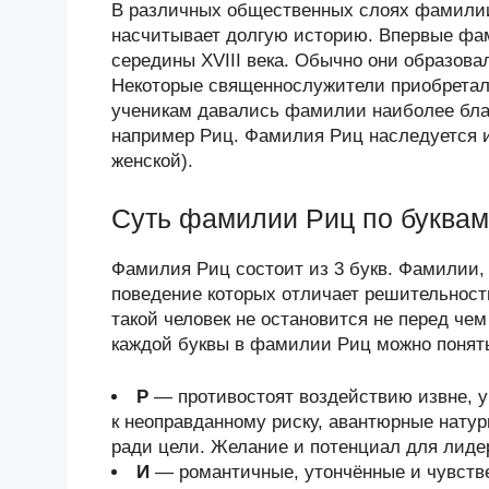
В различных общественных слоях фамилии
насчитывает долгую историю. Впервые фам
середины XVIII века. Обычно они образова
Некоторые священнослужители приобретал
ученикам давались фамилии наиболее бла
например Риц. Фамилия Риц наследуется и
женской).
Суть фамилии Риц по буквам
Фамилия Риц состоит из 3 букв. Фамилии, 
поведение которых отличает решительность
такой человек не остановится не перед че
каждой буквы в фамилии Риц можно понять 
Р
— противостоят воздействию извне, у
к неоправданному риску, авантюрные нату
ради цели. Желание и потенциал для лиде
И
— романтичные, утончённые и чувств