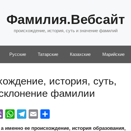
Фамилия.Вебсайт
происхождение, история, суть и значение фамилий
Русские
Татарские
Казахские
Марийские
ождение, история, суть,
 склонение фамилии
Vi
W
T
E
О
y
b
h
el
m
тп
 именно ее происхождение, история образования,