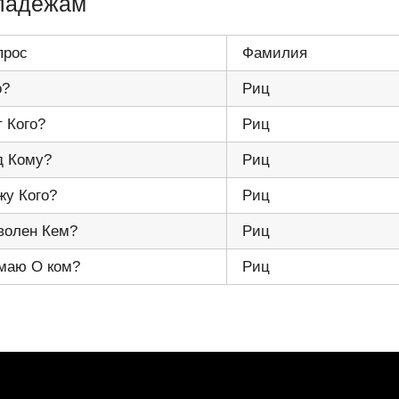
 падежам
прос
Фамилия
о?
Риц
т Кого?
Риц
д Кому?
Риц
жу Кого?
Риц
волен Кем?
Риц
маю О ком?
Риц