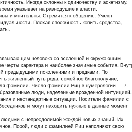
тичность. Иногда склонны к одиночеству и аскетизму.
время указывает на равнодушие к власти.
чивы и мнительны. Стремятся к общению. Умеют
идуальности. Плохая способность копить средства,
аты.
связывающим человека со вселенной и окружающим
ые черты характера и наиболее значимые события. Внут
ый предыдущими поколениями и предками. По
ть жизненный путь рода, семейное благополучие,
теля фамилии. Число фамилии Риц в нумерологии — 7.
бразованные люди, наделенные врожденной интуицией.
дания и нестандартные ситуации. Носители фамилии с
беседников и могут находить нужные в данные момент
 людьми с непреодолимой жаждой новых знаний. Их
дочное. Порой, люди с фамилией Риц наполняют свою