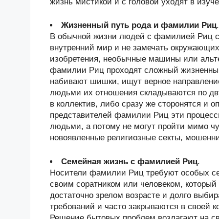
жизнь мистикой и с головой уходят в изуче
Жизненный путь рода и фамилии Риц
.
В обычной жизни людей с фамилией Риц сч
внутренний мир и не замечать окружающи
изобретения, необычные машины или альт
фамилии Риц проходят сложный жизненный
набивают шишки, ищут верное направлени
людьми их отношения складываются по д
в коллектив, либо сразу же сторонятся и 
представителей фамилии Риц эти процесс
людьми, а потому не могут пройти мимо чу
новоявленные религиозные секты, мошенн
Семейная жизнь с фамилией Риц
.
Носители фамилии Риц требуют особых се
своим соратником или человеком, который
достаточно зрелом возрасте и долго выби
требований и часто закрываются в своей к
Решение бытовых проблем возлагают на сво