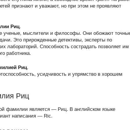
етей признают и уважают, но при этом не проявляют
лии Риц
.
е ученые, мыслители и философы. Они обожают точны
дачи. Это прирожденные детективы, эксперты по
ких лабораторий. Способность сострадать позволяет им
го работника.
амилией Риц
.
отоспособность, усидчивость и упрямство в хорошем
илия Риц
ой фамилии является — Риц. В английском языке
ант написания — Ric.