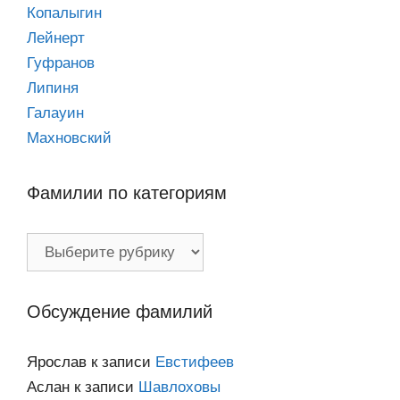
Копалыгин
Лейнерт
Гуфранов
Липиня
Галауин
Махновский
Фамилии по категориям
Фамилии
по
категориям
Обсуждение фамилий
Ярослав
к записи
Евстифеев
Аслан
к записи
Шавлоховы