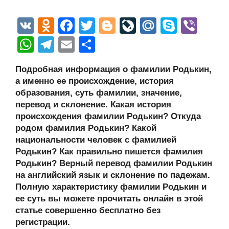
V
O
F
T
Bl
Li
M
S
Vi
K
d
a
wi
o
v
ail
ky
b
W
T
E
О
n
c
tt
g
e
.R
p
er
h
el
m
тп
Подробная информация о фамилии Родькин,
o
e
er
g
J
u
e
at
e
ail
р
а именно ее происхождение, история
kl
b
er
o
s
gr
а
образования, суть фамилии, значение,
a
o
ur
перевод и склонение. Какая история
A
a
в
происхождения фамилии Родькин? Откуда
ss
o
n
p
m
и
родом фамилия Родькин? Какой
ni
k
al
p
ть
национальности человек с фамилией
Родькин? Как правильно пишется фамилия
ki
Родькин? Верный перевод фамилии Родькин
на английский язык и склонение по падежам.
Полную характеристику фамилии Родькин и
ее суть вы можете прочитать онлайн в этой
статье совершенно бесплатно без
регистрации.