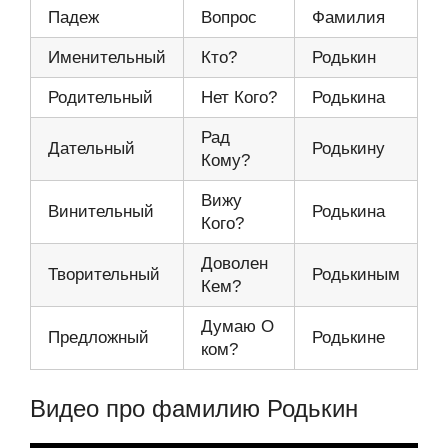
Падеж
Вопрос
Фамилия
Именительный
Кто?
Родькин
Родительный
Нет Кого?
Родькина
Рад
Дательный
Родькину
Кому?
Вижу
Винительный
Родькина
Кого?
Доволен
Творительный
Родькиным
Кем?
Думаю О
Предложный
Родькине
ком?
Видео про фамилию Родькин