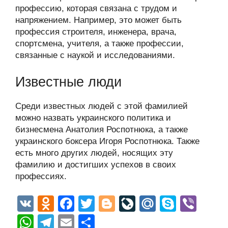
профессию, которая связана с трудом и
напряжением. Например, это может быть
профессия строителя, инженера, врача,
спортсмена, учителя, а также профессии,
связанные с наукой и исследованиями.
Известные люди
Среди известных людей с этой фамилией
можно назвать украинского политика и
бизнесмена Анатолия Роспотнюка, а также
украинского боксера Игоря Роспотнюка. Также
есть много других людей, носящих эту
фамилию и достигших успехов в своих
профессиях.
V
O
F
T
Bl
Li
M
S
Vi
K
d
a
wi
o
v
ail
ky
b
W
T
E
О