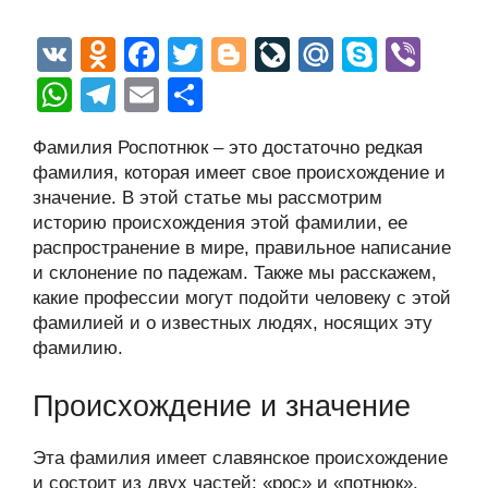
V
O
F
T
Bl
Li
M
S
Vi
K
d
a
wi
o
v
ail
ky
b
W
T
E
О
n
c
tt
g
e
.R
p
er
h
el
m
тп
Фамилия Роспотнюк – это достаточно редкая
o
e
er
g
J
u
e
at
e
ail
р
фамилия, которая имеет свое происхождение и
kl
b
er
o
s
gr
а
значение. В этой статье мы рассмотрим
a
o
ur
историю происхождения этой фамилии, ее
A
a
в
распространение в мире, правильное написание
ss
o
n
p
m
и
и склонение по падежам. Также мы расскажем,
ni
k
al
p
ть
какие профессии могут подойти человеку с этой
фамилией и о известных людях, носящих эту
ki
фамилию.
Происхождение и значение
Эта фамилия имеет славянское происхождение
и состоит из двух частей: «рос» и «потнюк».