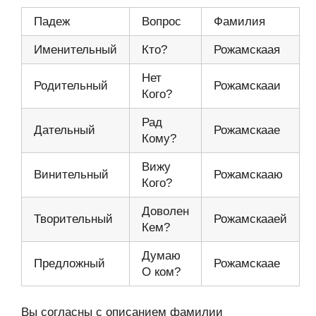
Падеж
Вопрос
Фамилия
Именительный
Кто?
Рожамскаая
Нет
Родительный
Рожамскааи
Кого?
Рад
Дательный
Рожамскаае
Кому?
Вижу
Винительный
Рожамскааю
Кого?
Доволен
Творительный
Рожамскааей
Кем?
Думаю
Предложный
Рожамскаае
О ком?
Вы согласны с описанием фамилии