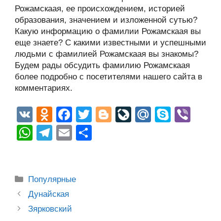
Рожамскаая, ее происхождением, историей
образования, значением и изложенной сутью?
Какую информацию о фамилии Рожамскаая вы
еще знаете? С какими известными и успешными
людьми с фамилией Рожамскаая вы знакомы?
Будем рады обсудить фамилию Рожамскаая
более подробно с посетителями нашего сайта в
комментариях.
V
O
F
T
Bl
Li
M
S
Vi
K
d
a
wi
o
v
ail
ky
b
W
T
E
О
n
c
tt
g
e
.R
p
er
h
el
m
тп
o
e
er
g
J
u
e
at
e
ail
р
kl
b
er
o
s
gr
а
Рубрики
Популярные
a
o
ur
A
a
в
Post
Дунайская
ss
o
n
navigation
p
m
и
Зярковский