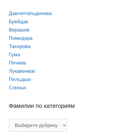
Давлетгельдинова
Брейдак
Верашев
Помидора
Тахирова
Гума
Пичеев
Лукавенков
Пильдши
Сонных
Фамилии по категориям
Фамилии
по