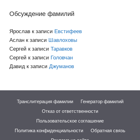
категориям
Обсуждение фамилий
Ярослав
к записи
Евстифеев
Аслан
к записи
Шавлоховы
Сергей
к записи
Таравков
Сергей
к записи
Головчан
Давид
к записи
Джуманов
Транслитерация фамилии
Генератор фамилий
Отказ от ответственности
Пользовательское соглашение
Политика конфиденциальности
Обратная связь