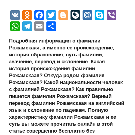
V
O
F
T
Bl
Li
M
S
Vi
K
d
a
wi
o
v
ail
ky
b
W
T
E
О
n
c
tt
g
e
.R
p
er
h
el
m
тп
Подробная информация о фамилии
o
e
er
g
J
u
e
at
e
ail
р
Рожамскаая, а именно ее происхождение,
kl
b
er
o
s
gr
а
история образования, суть фамилии,
a
o
ur
значение, перевод и склонение. Какая
A
a
в
история происхождения фамилии
ss
o
n
p
m
и
Рожамскаая? Откуда родом фамилия
ni
k
al
p
ть
Рожамскаая? Какой национальности человек
с фамилией Рожамскаая? Как правильно
ki
пишется фамилия Рожамскаая? Верный
перевод фамилии Рожамскаая на английский
язык и склонение по падежам. Полную
характеристику фамилии Рожамскаая и ее
суть вы можете прочитать онлайн в этой
статье совершенно бесплатно без