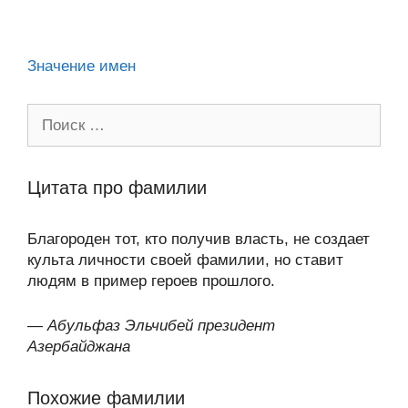
ni
k
al
p
ть
ki
Значение имен
Поиск:
Цитата про фамилии
Благороден тот, кто получив власть, не создает
культа личности своей фамилии, но ставит
людям в пример героев прошлого.
—
Абульфаз Эльчибей президент
Азербайджана
Похожие фамилии