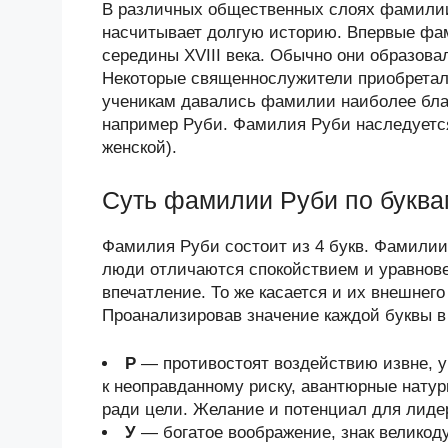
В различных общественных слоях фамилии
насчитывает долгую историю. Впервые фам
середины XVIII века. Обычно они образова
Некоторые священнослужители приобретал
ученикам давались фамилии наиболее бла
например Руби. Фамилия Руби наследуется
женской).
Суть фамилии Руби по буква
Фамилия Руби состоит из 4 букв. Фамилии 
люди отличаются спокойствием и уравнове
впечатление. То же касается и их внешнего
Проанализировав значение каждой буквы в
Р
— противостоят воздействию извне, у
к неоправданному риску, авантюрные нату
ради цели. Желание и потенциал для лиде
У
— богатое воображение, знак велико