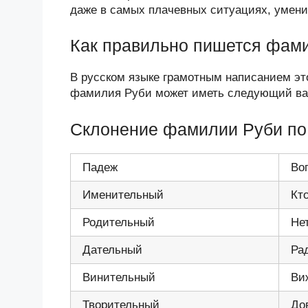
даже в самых плачевных ситуациях, умени
Как правильно пишется фам
В русском языке грамотным написанием эт
фамилия Руби может иметь следующий вар
Склонение фамилии Руби по
Падеж
Во
Именительный
Кт
Родительный
Не
Дательный
Ра
Винительный
Ви
Творительный
До