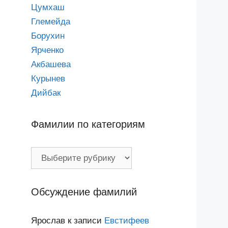
и
Цумхаш
Глемейда
Борухин
Ярченко
Акбашева
Курынев
Дийбак
Фамилии по категориям
Фамилии
по
категориям
Обсуждение фамилий
Ярослав
к записи
Евстифеев