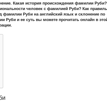
er
at
e
ail
р
онение. Какая история происхождения фамилии Руби?
s
gr
а
иональности человек с фамилией Руби? Как правил
 фамилии Руби на английский язык и склонение по
A
a
в
и Руби и ее суть вы можете прочитать онлайн в это
p
m
и
рации.
p
ть
би