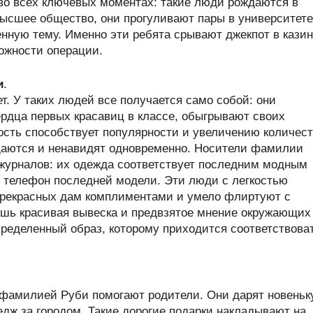
во всех ключевых моментах: такие люди рождаются в
высшее общество, они прогуливают пары в университете
нную тему. Именно эти ребята срывают джекпот в кази
ожности операции.
и
.
т. У таких людей все получается само собой: они
рдца первых красавиц в классе, обыгрывают своих
ость способствует популярности и увеличению количес
щаются и ненавидят одновременно. Носители фамилии
журналов: их одежда соответствует последним модным
 телефон последней модели. Эти люди с легкостью
прекрасных дам комплиментами и умело флиртуют с
ишь красивая вывеска и предвзятое мнение окружающих
ределенный образ, которому приходится соответствова
 фамилией Руби помогают родители. Они дарят новень
дж за городом. Такие дорогие подарки накладывают на