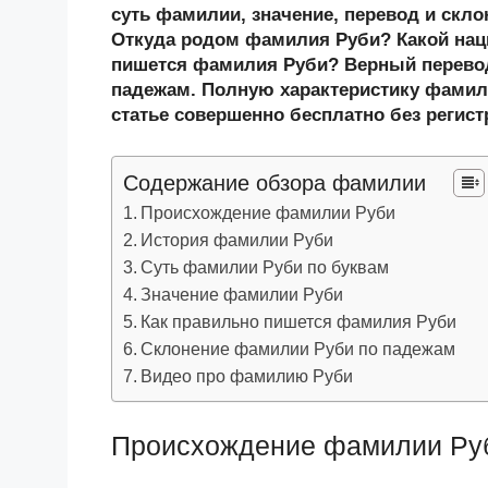
n
c
tt
g
e
.R
p
суть фамилии, значение, перевод и скл
o
e
er
g
J
u
e
Откуда родом фамилия Руби? Какой нац
пишется фамилия Руби? Верный перевод
kl
b
er
o
падежам. Полную характеристику фамили
a
o
ur
статье совершенно бесплатно без регист
ss
o
n
ni
k
al
Содержание обзора фамилии
ki
Происхождение фамилии Руби
История фамилии Руби
Суть фамилии Руби по буквам
Значение фамилии Руби
Как правильно пишется фамилия Руби
Склонение фамилии Руби по падежам
Видео про фамилию Руби
Происхождение фамилии Ру