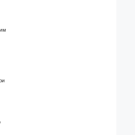
щим
ри
е