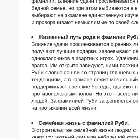
фамилии. Влияние удачи прослеживается 
бедной семье, но при этом выбиваются в 
выбирают на экзамене единственную изуче
и проворачивают немыслимые по своей сл
Жизненный путь рода и фамилии Руб
Влияние удачи прослеживается с ранних ле
получают лучшие подарки, завоевывают се
одноклассников в азартных играх. Удачлив
врагов. Им открыто завидуют, ними восхи
Руби словно сошли со страниц глянцевых 
тенденциям, а в кармане лежит мобильный
поддерживают светские беседы, одаряют 
противоположным полом. Но это – всего л
людей. За фамилией Руби закрепляется оп
на протяжении всей жизни.
Семейная жизнь с фамилией Руби
.
В строительстве семейной жизни людям с
квартиру, уютный дом или небольшой котте