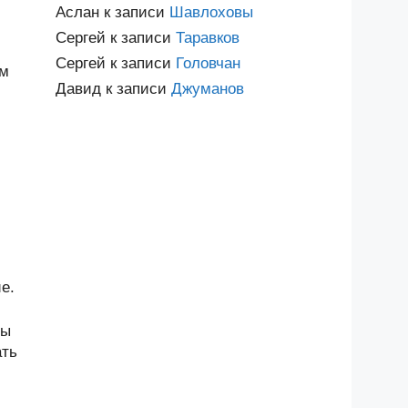
Аслан
к записи
Шавлоховы
Сергей
к записи
Таравков
Сергей
к записи
Головчан
им
Давид
к записи
Джуманов
е.
ны
ать