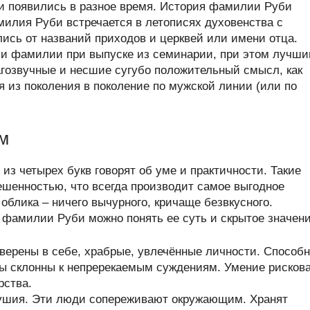
 появились в разное время. История фамилии Руби
илия Руби встречается в летописях духовенства с
лись от названий приходов и церквей или имени отца.
и фамилии при выпуске из семинарии, при этом лучш
гозвучные и несшие сугубо положительный смысл, как
 из поколения в поколение по мужской линии (или по
м
из четырех букв говорят об уме и практичности. Такие
шенностью, что всегда производит самое выгодное
 облика – ничего вычурного, кричаще безвкусного.
 фамилии Руби можно понять ее суть и скрытое значени
верены в себе, храбрые, увлечённые личности. Способ
ры склонны к непререкаемым суждениям. Умение рисков
рства.
душия. Эти люди сопереживают окружающим. Хранят