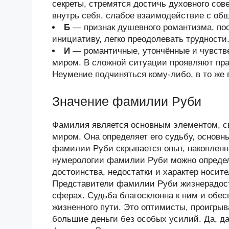
секреты, стремятся достичь духовного со
внутрь себя, слабое взаимодействие с об
Б
— признак душевного романтизма, по
инициативу, легко преодолевать трудности
И
— романтичные, утончённые и чувств
миром. В сложной ситуации проявляют прак
Неумение подчиняться кому-либо, в то же 
Значение фамилии Руби
Фамилия является основным элементом, 
миром. Она определяет его судьбу, основн
фамилии Руби скрывается опыт, накоплен
нумерологии фамилии Руби можно определ
достоинства, недостатки и характер носи
Представители фамилии Руби жизнерадост
сферах. Судьба благосклонна к ним и обес
жизненного пути. Это оптимисты, проигры
большие деньги без особых усилий. Да, да