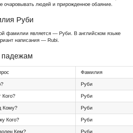
е очаровывать людей и прирожденное обаяние.
илия Руби
ой фамилии является — Руби. В английском языке
иант написания — Rubi.
 падежам
прос
Фамилия
о?
Руби
т Кого?
Руби
д Кому?
Руби
жу Кого?
Руби
волен Кем?
Руби