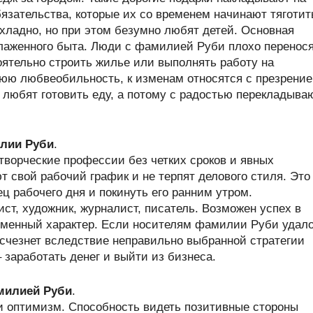
зательства, которые их со временем начинают тяготит
хладно, но при этом безумно любят детей. Основная
лаженного быта. Люди с фамилией Руби плохо перенос
ятельно строить жилье или выполнять работу на
юю любвеобильность, к изменам относятся с презрени
е любят готовить еду, а потому с радостью перекладыва
лии Руби
.
ворческие профессии без четких сроков и явных
 свой рабочий график и не терпят делового стиля. Это
ц рабочего дня и покинуть его ранним утром.
т, художник, журналист, писатель. Возможен успех в
ременный характер. Если носителям фамилии Руби удал
исчезнет вследствие неправильно выбранной стратегии
 заработать денег и выйти из бизнеса.
амилией Руби
.
и оптимизм. Способность видеть позитивные стороны