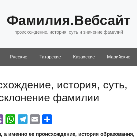
Фамилия.Вебсайт
происхождение, история, суть и значение фамилий
Русские
Татарские
Казахские
Марийские
хождение, история, суть,
 склонение фамилии
Vi
W
T
E
О
y
b
h
el
m
тп
 а именно ее происхождение, история образования,