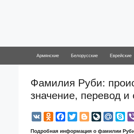
Перейти
к
содержимому
Армянские
Белорусские
Еврейские
Фамилия Руби: проис
значение, перевод и
V
O
F
T
Bl
Li
M
S
K
d
a
wi
o
v
ail
k
Подробная информация о фамилии Руби,