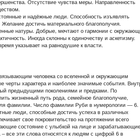
вершенства. Отсутствие чувства меры. Направленность
ществом.
стоянные и надёжные люди. Способность изъявлять
. Желание достичь материального благополучия.
енные натуры. Добрые, мечтают о гармонии с окружаю
тичность. Иногда склонны к одиночеству и аскетизму.
время указывает на равнодушие к власти.
связывающим человека со вселенной и окружающим
ые черты характера и наиболее значимые события. Внут
ный предыдущими поколениями и предками. По
ить жизненный путь рода, семейное благополучие,
теля фамилии. Число фамилии Руби в нумерологии — 6.
ные люди, способные достичь успеха в различных
печивает свое покровительство на протяжении всего
вающие состояние с улыбкой на лице и зарабатывающи
 – все эти слова относятся к людям с цифрой 6 в