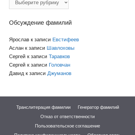
по
категориям
Обсуждение фамилий
Ярослав
к записи
Евстифеев
Аслан
к записи
Шавлоховы
Сергей
к записи
Таравков
Сергей
к записи
Головчан
Давид
к записи
Джуманов
Транслитерация фамилии
Генератор фамилий
Отказ от ответственности
Пользовательское соглашение