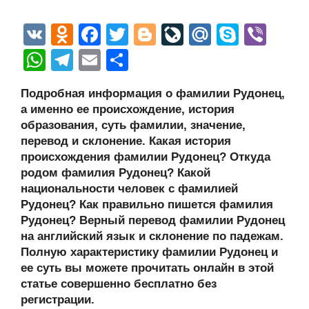
V
O
F
T
Bl
Li
M
S
Vi
K
d
a
wi
o
v
ail
ky
b
W
T
E
О
n
c
tt
g
e
.R
p
er
h
el
m
тп
Подробная информация о фамилии Рудонец,
o
e
er
g
J
u
e
at
e
ail
р
а именно ее происхождение, история
kl
b
er
o
s
gr
а
образования, суть фамилии, значение,
a
o
ur
перевод и склонение. Какая история
A
a
в
происхождения фамилии Рудонец? Откуда
ss
o
n
p
m
и
родом фамилия Рудонец? Какой
ni
k
al
p
ть
национальности человек с фамилией
Рудонец? Как правильно пишется фамилия
ki
Рудонец? Верный перевод фамилии Рудонец
на английский язык и склонение по падежам.
Полную характеристику фамилии Рудонец и
ее суть вы можете прочитать онлайн в этой
статье совершенно бесплатно без
регистрации.