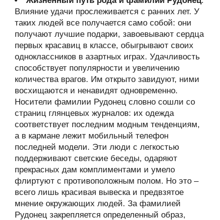
Жизненный путь рода и фамилии Рудонец
.
Влияние удачи прослеживается с ранних лет. У
таких людей все получается само собой: они
получают лучшие подарки, завоевывают сердца
первых красавиц в классе, обыгрывают своих
одноклассников в азартных играх. Удачливость
способствует популярности и увеличению
количества врагов. Им открыто завидуют, ними
восхищаются и ненавидят одновременно.
Носители фамилии Рудонец словно сошли со
страниц глянцевых журналов: их одежда
соответствует последним модным тенденциям,
а в кармане лежит мобильный телефон
последней модели. Эти люди с легкостью
поддерживают светские беседы, одаряют
прекрасных дам комплиментами и умело
флиртуют с противоположным полом. Но это –
всего лишь красивая вывеска и предвзятое
мнение окружающих людей. За фамилией
Рудонец закрепляется определенный образ,