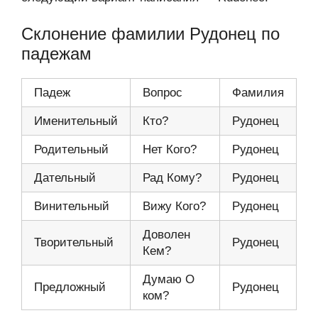
Склонение фамилии Рудонец по
падежам
Падеж
Вопрос
Фамилия
Именительный
Кто?
Рудонец
Родительный
Нет Кого?
Рудонец
Дательный
Рад Кому?
Рудонец
Винительный
Вижу Кого?
Рудонец
Доволен
Творительный
Рудонец
Кем?
Думаю О
Предложный
Рудонец
ком?