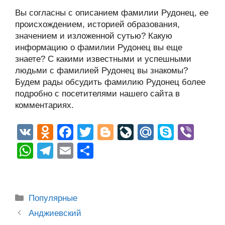
Вы согласны с описанием фамилии Рудонец, ее
происхождением, историей образования,
значением и изложенной сутью? Какую
информацию о фамилии Рудонец вы еще
знаете? С какими известными и успешными
людьми с фамилией Рудонец вы знакомы?
Будем рады обсудить фамилию Рудонец более
подробно с посетителями нашего сайта в
комментариях.
V
O
F
T
Bl
Li
M
S
Vi
K
d
a
wi
o
v
ail
ky
b
W
T
E
О
n
c
tt
g
e
.R
p
er
h
el
m
тп
o
e
er
g
J
u
e
at
e
ail
р
kl
b
er
o
s
gr
а
Рубрики
Популярные
a
o
ur
A
a
в
Post
Анджиевский
navigation