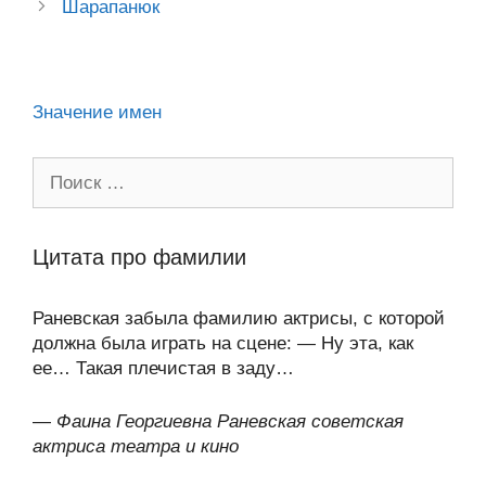
ss
o
n
p
m
и
Шарапанюк
ni
k
al
p
ть
ki
Значение имен
Поиск:
Цитата про фамилии
Раневская забыла фамилию актрисы, с которой
должна была играть на сцене: — Ну эта, как
ее… Такая плечистая в заду…
—
Фаина Георгиевна Раневская советская
актриса театра и кино