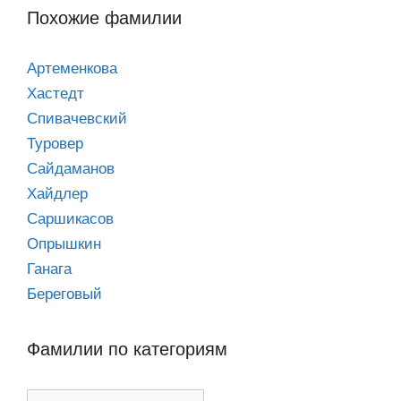
Похожие фамилии
Артеменкова
Хастедт
Спивачевский
Туровер
Сайдаманов
Хайдлер
Саршикасов
Опрышкин
Ганага
Береговый
Фамилии по категориям
Фамилии