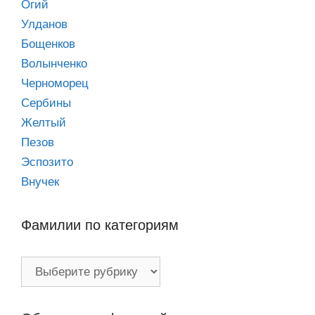
Огий
Улданов
Бощенков
Волынченко
Черноморец
Сербины
Желтый
Пезов
Эспозито
Внучек
Фамилии по категориям
Фамилии
по
категориям