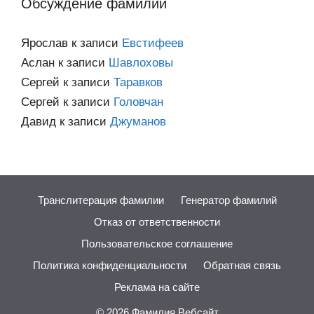
Обсуждение фамилий
Ярослав
к записи
Евстифеев
Аслан
к записи
Шавлоховы
Сергей
к записи
Таравков
Сергей
к записи
Головчан
Давид
к записи
Джуманов
Транслитерация фамилии
Генератор фамилий
Отказ от ответственности
Пользовательское соглашение
Политика конфиденциальности
Обратная связь
Реклама на сайте
© 2026
Фамилия.Вебсайт