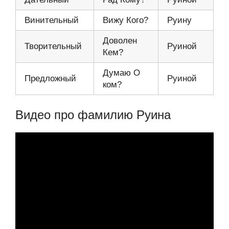
Винительный
Вижу Кого?
Руину
Доволен
Творительный
Руиной
Кем?
Думаю О
Предложный
Руиной
ком?
Видео про фамилию Руина