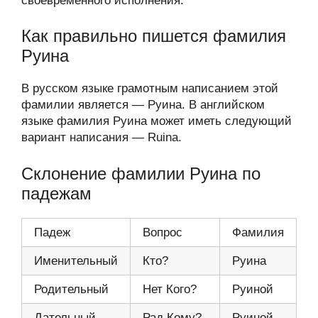
своевременного исполнения.
Как правильно пишется фамилия
Руина
В русском языке грамотным написанием этой
фамилии является — Руина. В английском
языке фамилия Руина может иметь следующий
вариант написания — Ruina.
Склонение фамилии Руина по
падежам
Падеж
Вопрос
Фамилия
Именительный
Кто?
Руина
Родительный
Нет Кого?
Руиной
Дательный
Рад Кому?
Руиной