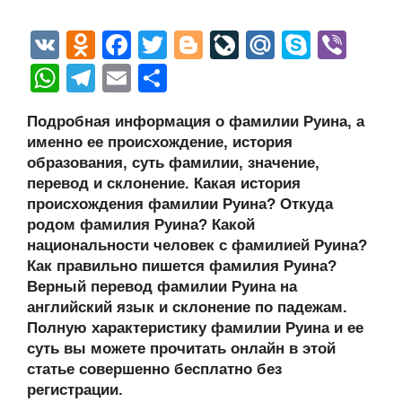
V
O
F
T
Bl
Li
M
S
Vi
K
d
a
wi
o
v
ail
ky
b
W
T
E
О
n
c
tt
g
e
.R
p
er
h
el
m
тп
Подробная информация о фамилии Руина, а
o
e
er
g
J
u
e
at
e
ail
р
именно ее происхождение, история
kl
b
er
o
s
gr
а
образования, суть фамилии, значение,
a
o
ur
перевод и склонение. Какая история
A
a
в
происхождения фамилии Руина? Откуда
ss
o
n
p
m
и
родом фамилия Руина? Какой
ni
k
al
p
ть
национальности человек с фамилией Руина?
Как правильно пишется фамилия Руина?
ki
Верный перевод фамилии Руина на
английский язык и склонение по падежам.
Полную характеристику фамилии Руина и ее
суть вы можете прочитать онлайн в этой
статье совершенно бесплатно без
регистрации.