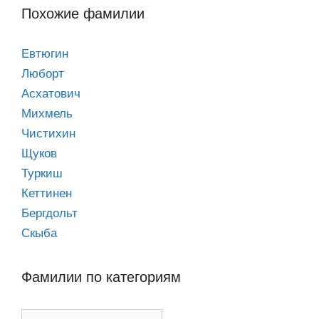
Похожие фамилии
Евтюгин
Люборт
Асхатович
Михмель
Чистихин
Щуков
Туркиш
Кеттинен
Бергдольт
Скыба
Фамилии по категориям
Фамилии