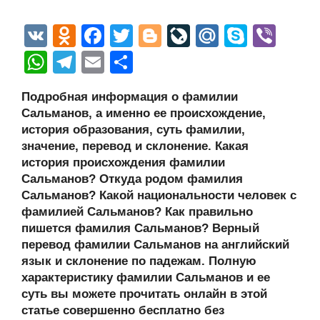
V
O
F
T
Bl
Li
M
S
Vi
K
d
a
wi
o
v
ail
ky
b
W
T
E
О
n
c
tt
g
e
.R
p
er
h
el
m
тп
Подробная информация о фамилии
o
e
er
g
J
u
e
at
e
ail
р
Сальманов, а именно ее происхождение,
kl
b
er
o
s
gr
а
история образования, суть фамилии,
a
o
ur
значение, перевод и склонение. Какая
A
a
в
история происхождения фамилии
ss
o
n
p
m
и
Сальманов? Откуда родом фамилия
ni
k
al
p
ть
Сальманов? Какой национальности человек с
фамилией Сальманов? Как правильно
ki
пишется фамилия Сальманов? Верный
перевод фамилии Сальманов на английский
язык и склонение по падежам. Полную
характеристику фамилии Сальманов и ее
суть вы можете прочитать онлайн в этой
статье совершенно бесплатно без