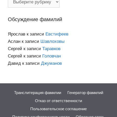
по
категориям
Обсуждение фамилий
Ярослав
к записи
Евстифеев
Аслан
к записи
Шавлоховы
Сергей
к записи
Таравков
Сергей
к записи
Головчан
Давид
к записи
Джуманов
Транслитерация фамилии
Генератор фамилий
Отказ от ответственности
Пользовательское соглашение
Политика конфиденциальности
Обратная связь