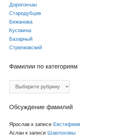
Дорогончан
Стародубцев
Бежанова
Кусокина
Базарный
Стрелковский
Фамилии по категориям
Фамилии
по
категориям
Обсуждение фамилий
Ярослав
к записи
Евстифеев
Аслан
к записи
Шавлоховы