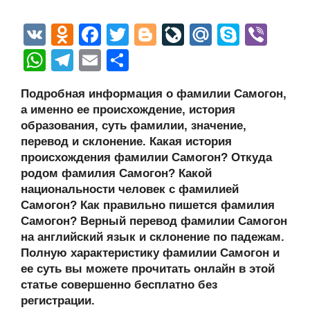
V
O
F
T
Bl
Li
M
S
Vi
K
d
a
wi
o
v
ail
ky
b
W
T
E
О
n
c
tt
g
e
.R
p
er
h
el
m
тп
Подробная информация о фамилии Самогон,
o
e
er
g
J
u
e
at
e
ail
р
а именно ее происхождение, история
kl
b
er
o
s
gr
а
образования, суть фамилии, значение,
a
o
ur
перевод и склонение. Какая история
A
a
в
происхождения фамилии Самогон? Откуда
ss
o
n
p
m
и
родом фамилия Самогон? Какой
ni
k
al
p
ть
национальности человек с фамилией
Самогон? Как правильно пишется фамилия
ki
Самогон? Верный перевод фамилии Самогон
на английский язык и склонение по падежам.
Полную характеристику фамилии Самогон и
ее суть вы можете прочитать онлайн в этой
статье совершенно бесплатно без
регистрации.