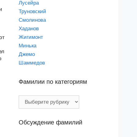
Лусейра
и
Труновский
Смолинова
Хаданов
Жигимонт
ют
Минька
ел
Джемо
о
Шаммедов
Фамилии по категориям
Фамилии
по
категориям
Обсуждение фамилий