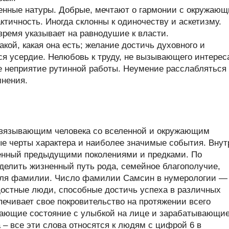
енные натуры. Добрые, мечтают о гармонии с окружаю
тичность. Иногда склонны к одиночеству и аскетизму.
время указывает на равнодушие к власти.
кой, какая она есть; желание достичь духовного и
ся усердие. Нелюбовь к труду, не вызывающего интерес
е неприятие рутинной работы. Неумение расслабляться
мнения.
связывающим человека со вселенной и окружающим
ые черты характера и наиболее значимые события. Внут
енный предыдущими поколениями и предками. По
елить жизненный путь рода, семейное благополучие,
теля фамилии. Число фамилии Самсин в нумерологии — 
стные люди, способные достичь успеха в различных
печивает свое покровительство на протяжении всего
вающие состояние с улыбкой на лице и зарабатывающи
 – все эти слова относятся к людям с цифрой 6 в