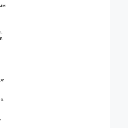
щим
а.
 в
ри
6.
е