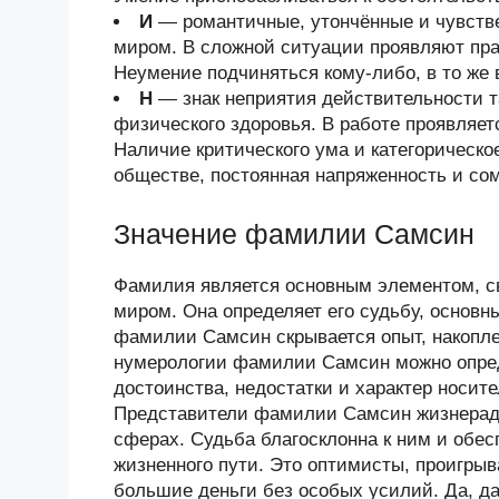
И
— романтичные, утончённые и чувств
миром. В сложной ситуации проявляют прак
Неумение подчиняться кому-либо, в то же 
Н
— знак неприятия действительности та
физического здоровья. В работе проявляет
Наличие критического ума и категорическо
обществе, постоянная напряженность и со
Значение фамилии Самсин
Фамилия является основным элементом, 
миром. Она определяет его судьбу, основн
фамилии Самсин скрывается опыт, накопл
нумерологии фамилии Самсин можно опред
достоинства, недостатки и характер носи
Представители фамилии Самсин жизнерадо
сферах. Судьба благосклонна к ним и обес
жизненного пути. Это оптимисты, проигры
большие деньги без особых усилий. Да, да