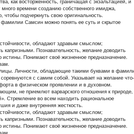
тва, как восторженность, граничащая с экзальтацией, и
т много времени созданию собственного имиджа,
о, чтобы подчеркнуть свою оригинальность.
 фамилии Самсин можно понять ее суть и скрытое
стойчивости, обладают здравым смыслом;
ь капризными. Познавательность, желание доводить
до истины. Понимают своё жизненное предназначение.
вам.
ллицы. Личности, обладающие такими буквами в фамил
и соревнуются с самим собой. Указывает на желание что
форта в физическом проявлении и в духовном.
ающим, не приемлют варварского отношения к природе,
й». Стремление во всем находить рациональное
ушия и даже внутренняя жесткость.
стойчивости, обладают здравым смыслом;
ь капризными. Познавательность, желание доводить
до истины. Понимают своё жизненное предназначение.
вам.