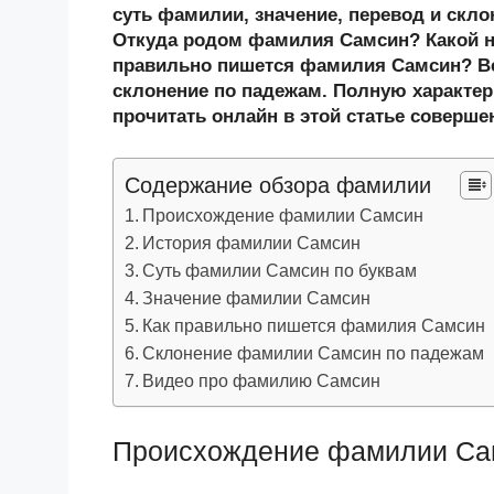
n
c
tt
g
e
.R
p
суть фамилии, значение, перевод и скл
o
e
er
g
J
u
e
Откуда родом фамилия Самсин? Какой н
правильно пишется фамилия Самсин? В
kl
b
er
o
склонение по падежам. Полную характер
a
o
ur
прочитать онлайн в этой статье соверше
ss
o
n
ni
k
al
Содержание обзора фамилии
ki
Происхождение фамилии Самсин
История фамилии Самсин
Суть фамилии Самсин по буквам
Значение фамилии Самсин
Как правильно пишется фамилия Самсин
Склонение фамилии Самсин по падежам
Видео про фамилию Самсин
Происхождение фамилии Са