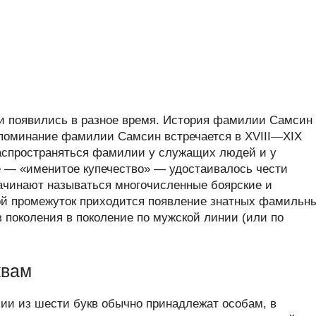
 появились в разное время. История фамилии Самсин
 упоминание фамилии Самсин встречается в XVIII—XIX
 распространяться фамилии у служащих людей и у
ое — «именитое купечество» — удостаивалось чести
ачинают называться многочисленные боярские и
ой промежуток приходится появление знатных фамильн
 поколения в поколение по мужской линии (или по
квам
ии из шести букв обычно принадлежат особам, в