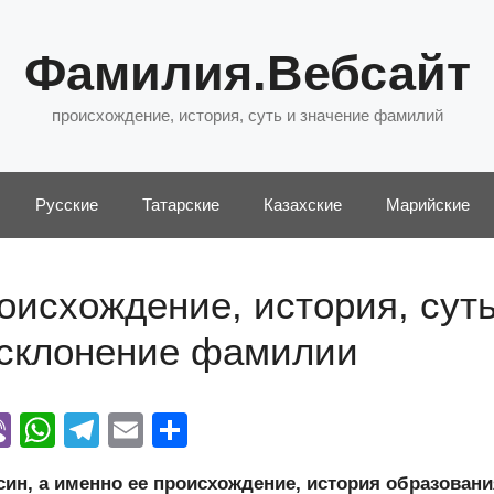
Фамилия.Вебсайт
происхождение, история, суть и значение фамилий
Русские
Татарские
Казахские
Марийские
исхождение, история, суть
 склонение фамилии
Vi
W
T
E
О
y
b
h
el
m
тп
н, а именно ее происхождение, история образовани