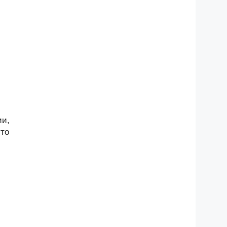
ии,
-то