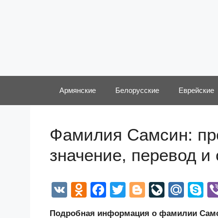
Перейти
к
содержимому
Армянские
Белорусские
Еврейские
Фамилия Самсин: про
значение, перевод и
V
O
F
T
Bl
Li
M
S
K
d
a
wi
o
v
ail
k
Подробная информация о фамилии Самси