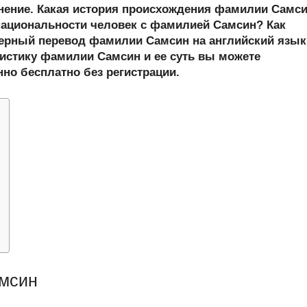
er
at
e
ail
р
онение. Какая история происхождения фамилии Самс
s
gr
а
ациональности человек с фамилией Самсин? Как
ерный перевод фамилии Самсин на английский язык
A
a
в
истику фамилии Самсин и ее суть вы можете
p
m
и
нно бесплатно без регистрации.
p
ть
мсин