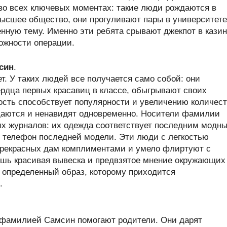
во всех ключевых моментах: такие люди рождаются в
высшее общество, они прогуливают пары в университете
нную тему. Именно эти ребята срывают джекпот в кази
ожности операции.
син
.
т. У таких людей все получается само собой: они
рдца первых красавиц в классе, обыгрывают своих
ость способствует популярности и увеличению количес
щаются и ненавидят одновременно. Носители фамилии
х журналов: их одежда соответствует последним модн
 телефон последней модели. Эти люди с легкостью
прекрасных дам комплиментами и умело флиртуют с
ишь красивая вывеска и предвзятое мнение окружающих
определенный образ, которому приходится
.
 фамилией Самсин помогают родители. Они дарят