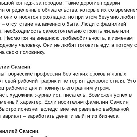
ьшой коттедж за городом. Такие дорогие подарки
н определенные обязательства, которые их со времене
и они относятся прохладно, но при этом безумно любят
 – отсутствие налаженного быта. Люди с фамилией
, необходимость самостоятельно строить жилье или
е. Несмотря на внешнюю любвеобильность, к изменам
одному человеку. Они не любят готовить еду, а потому с
на свою половинку.
лии Самсин
.
 творческие профессии без четких сроков и явных
 свой рабочий график и не терпят делового стиля. Это
ц рабочего дня и покинуть его ранним утром.
т, художник, журналист, писатель. Возможен успех в
ременный характер. Если носителям фамилии Самсин
 быстро исчезнет вследствие неправильно выбранной
 вариант – заработать денег и выйти из бизнеса.
амилией Самсин
.