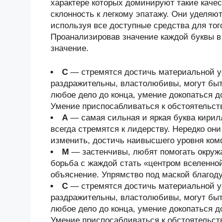
характере которых доминируют такие качес
склонность к легкому эпатажу. Они уделяю
используя все доступные средства для тог
Проанализировав значение каждой буквы в
значение.
С
— стремятся достичь материальной у
раздражительны, властолюбивы, могут быт
любое дело до конца, умение докопаться 
Умение приспосабливаться к обстоятельст
А
— самая сильная и яркая буква кири
всегда стремятся к лидерству. Нередко он
изменить, достичь наивысшего уровня ком
М
— застенчивы, любят помогать окруж
борьба с жаждой стать «центром вселенно
объяснение. Упрямство под маской благод
С
— стремятся достичь материальной у
раздражительны, властолюбивы, могут быт
любое дело до конца, умение докопаться 
Умение приспосабливаться к обстоятельст