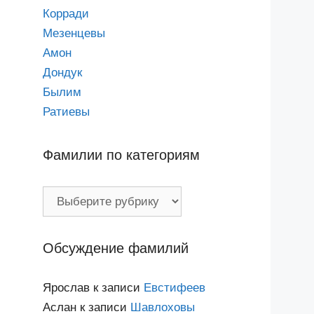
Корради
Мезенцевы
Амон
Дондук
Былим
Ратиевы
Фамилии по категориям
Фамилии
по
категориям
Обсуждение фамилий
Ярослав
к записи
Евстифеев
Аслан
к записи
Шавлоховы