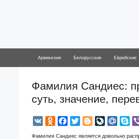
Перейти
к
содержимому
Армянские
Белорусские
Еврейские
Фамилия Сандиес: п
суть, значение, пер
V
O
F
T
Bl
Li
M
S
K
d
a
wi
o
v
ail
k
Фамилия Сандиес является довольно распр