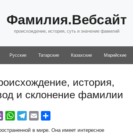
Фамилия.Вебсайт
происхождение, история, суть и значение фамилий
Русские
Татарские
Казахские
Марийские
роисхождение, история,
евод и склонение фамилии
Vi
W
T
E
О
y
b
h
el
m
тп
остраненной в мире. Она имеет интересное