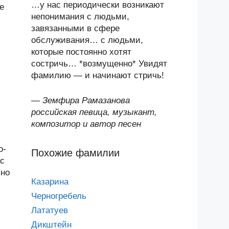
…у нас периодически возникают
е
непонимания с людьми,
завязанными в сфере
обслуживания… с людьми,
которые постоянно хотят
состричь… *возмущенно* Увидят
фамилию — и начинают стричь!
—
Земфира Рамазанова
российская певица, музыкант,
композитор и автор песен
о-
Похожие фамилии
ас
ьно
Казарина
Черногребель
Лататуев
Дикштейн