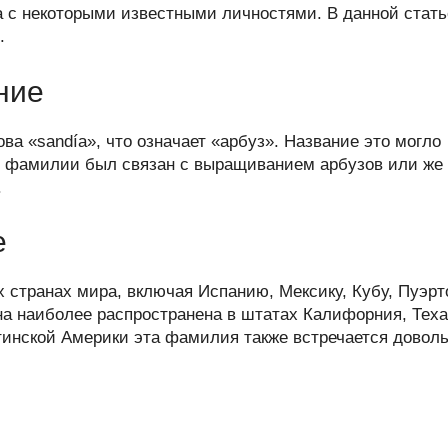
er
at
e
ail
р
а с некоторыми известными личностями. В данной стать
s
gr
а
.
A
a
в
ние
p
m
и
p
ть
а «sandía», что означает «арбуз». Название это могло
ель фамилии был связан с выращиванием арбузов или же
.
е
 странах мира, включая Испанию, Мексику, Кубу, Пуэрт
а наиболее распространена в штатах Калифорния, Тех
тинской Америки эта фамилия также встречается довол