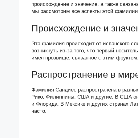
n
c
tt
g
e
.R
p
происхождение и значение, а также связан
o
e
er
g
J
u
e
мы рассмотрим все аспекты этой фамилии
kl
b
er
o
Происхождение и значе
a
o
ur
ss
o
n
Эта фамилия происходит от испанского слов
ni
k
al
возникнуть из-за того, что первый носит
имел прозвище, связанное с этим фруктом
ki
Распространение в мир
Фамилия Сандиес распространена в разных
Рико, Филиппины, США и другие. В США он
и Флорида. В Мексике и других странах Ла
часто.