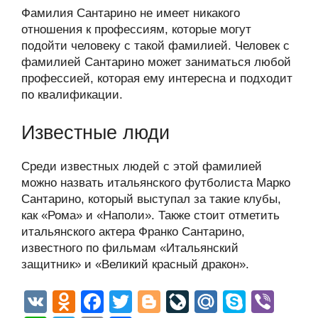
Фамилия Сантарино не имеет никакого
отношения к профессиям, которые могут
подойти человеку с такой фамилией. Человек с
фамилией Сантарино может заниматься любой
профессией, которая ему интересна и подходит
по квалификации.
Известные люди
Среди известных людей с этой фамилией
можно назвать итальянского футболиста Марко
Сантарино, который выступал за такие клубы,
как «Рома» и «Наполи». Также стоит отметить
итальянского актера Франко Сантарино,
известного по фильмам «Итальянский
защитник» и «Великий красный дракон».
V
O
F
T
Bl
Li
M
S
Vi