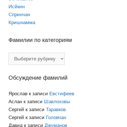
Исйкин
Спринчан
Кришнамма
Фамилии по категориям
Фамилии
по
категориям
Обсуждение фамилий
Ярослав
к записи
Евстифеев
Аслан
к записи
Шавлоховы
Сергей
к записи
Таравков
Сергей
к записи
Головчан
Давид
к записи
Джуманов