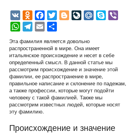
V
O
F
T
Bl
Li
M
S
Vi
K
d
a
wi
o
v
ail
ky
b
W
T
E
О
n
c
tt
g
e
.R
p
er
h
el
m
тп
Эта фамилия является довольно
o
e
er
g
J
u
e
at
e
ail
р
распространенной в мире. Она имеет
kl
b
er
o
s
gr
а
итальянское происхождение и несет в себе
a
o
ur
определенный смысл. В данной статье мы
A
a
в
рассмотрим происхождение и значение этой
ss
o
n
p
m
и
фамилии, ее распространение в мире,
ni
k
al
p
ть
правильное написание и склонение по падежам,
а также профессии, которые могут подойти
ki
человеку с такой фамилией. Также мы
рассмотрим известных людей, которые носят
эту фамилию.
Происхождение и значение