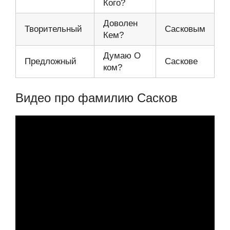
Кого?
Доволен
Творительный
Сасковым
Кем?
Думаю О
Предложный
Саскове
ком?
Видео про фамилию Сасков