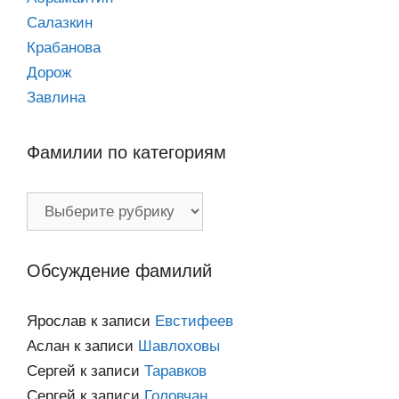
Салазкин
Крабанова
Дорож
Завлина
Фамилии по категориям
Фамилии
по
категориям
Обсуждение фамилий
Ярослав
к записи
Евстифеев
Аслан
к записи
Шавлоховы
Сергей
к записи
Таравков
Сергей
к записи
Головчан