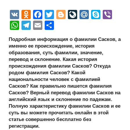
V
O
F
T
Bl
Li
M
S
Vi
K
d
a
wi
o
v
ail
ky
b
W
T
E
О
n
c
tt
g
e
.R
p
er
h
el
m
тп
Подробная информация о фамилии Сасков, а
o
e
er
g
J
u
e
at
e
ail
р
именно ее происхождение, история
kl
b
er
o
s
gr
а
образования, суть фамилии, значение,
a
o
ur
перевод и склонение. Какая история
A
a
в
происхождения фамилии Сасков? Откуда
ss
o
n
p
m
и
родом фамилия Сасков? Какой
ni
k
al
p
ть
национальности человек с фамилией
Сасков? Как правильно пишется фамилия
ki
Сасков? Верный перевод фамилии Сасков на
английский язык и склонение по падежам.
Полную характеристику фамилии Сасков и ее
суть вы можете прочитать онлайн в этой
статье совершенно бесплатно без
регистрации.