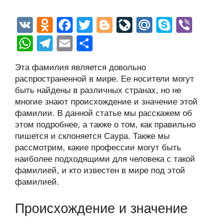
V
O
F
T
Bl
Li
M
S
Vi
K
d
a
wi
o
v
ail
ky
b
W
T
E
О
n
c
tt
g
e
.R
p
er
h
el
m
тп
Эта фамилия является довольно
o
e
er
g
J
u
e
at
e
ail
р
распространенной в мире. Ее носители могут
kl
b
er
o
s
gr
а
быть найдены в различных странах, но не
a
o
ur
многие знают происхождение и значение этой
A
a
в
фамилии. В данной статье мы расскажем об
ss
o
n
p
m
и
этом подробнее, а также о том, как правильно
ni
k
al
p
ть
пишется и склоняется Саура. Также мы
рассмотрим, какие профессии могут быть
ki
наиболее подходящими для человека с такой
фамилией, и кто известен в мире под этой
фамилией.
Происхождение и значение