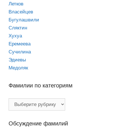
Летков
Власейцев
Бугулашвили
Сляктин
Хухуа
Еремеева
Сучилина
Эдиевы
Медоляк
Фамилии по категориям
Фамилии
по
категориям
Обсуждение фамилий