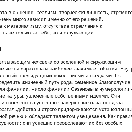
та в общении, реализм; творческая личность, стремит
очень много зависит именно от его решений.
а к материализму, отсутствие стремления к
ть не только за себя, но и окружающих.
ы
связывающим человека со вселенной и окружающим
ые черты характера и наиболее значимые события. Внут
пленный предыдущими поколениями и предками. По
еделить жизненный путь рода, семейное благополучие,
теля фамилии. Число фамилии Сазановы в нумерологии
ие натуры, увлеченные собственными идеями. Они
 и нацелены на успешное завершение начатого дела.
разгильдяйства и строго придерживаются установленны
ной речью и обладают талантом увещевания. Как прави
удности: они успешно преодолевают их без особых