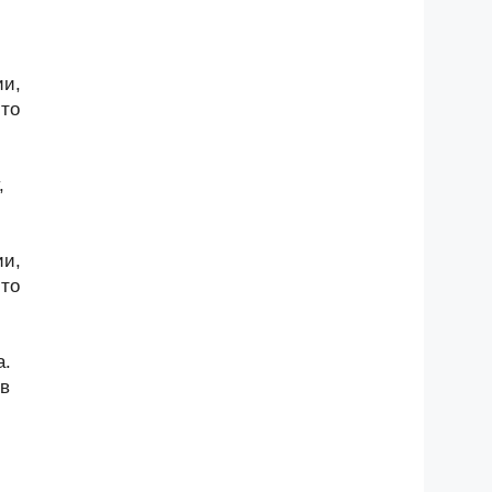
ии,
-то
,
ии,
-то
а.
 в