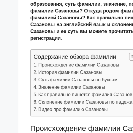
n
c
tt
g
e
.R
p
образования, суть фамилии, значение, п
o
e
er
g
J
u
e
фамилии Сазановы? Откуда родом фами
фамилией Сазановы? Как правильно пи
kl
b
er
o
Сазановы на английский язык и склонен
a
o
ur
Сазановы и ее суть вы можете прочитать
ss
o
n
регистрации.
ni
k
al
Содержание обзора фамилии
ki
Происхождение фамилии Сазановы
История фамилии Сазановы
Суть фамилии Сазановы по буквам
Значение фамилии Сазановы
Как правильно пишется фамилия Сазано
Склонение фамилии Сазановы по падеж
Видео про фамилию Сазановы
Происхождение фамилии Са