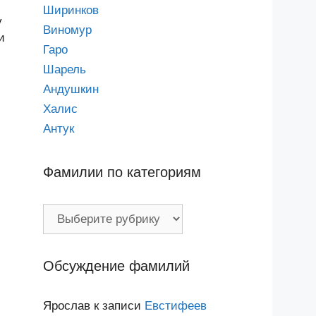
Ширинков
у
Виномур
и
Гаро
Шарель
Андушкин
Халис
Антук
Фамилии по категориям
Фамилии
по
категориям
Обсуждение фамилий
Ярослав
к записи
Евстифеев