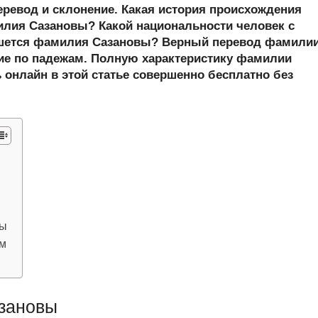
er
at
e
ail
р
еревод и склонение. Какая история происхождения
s
gr
а
лия Сазановы? Какой национальности человек с
шется фамилия Сазановы? Верный перевод фамили
A
a
в
ие по падежам. Полную характеристику фамилии
p
m
и
 онлайн в этой статье совершенно бесплатно без
p
ть
вы
ам
зановы