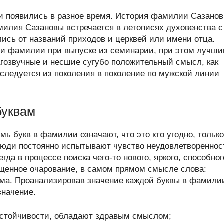
 появились в разное время. История фамилии Сазано
илия Сазановы встречается в летописях духовенства с
лись от названий приходов и церквей или имени отца.
и фамилии при выпуске из семинарии, при этом лучш
гозвучные и несшие сугубо положительный смысл, как
ледуется из поколения в поколение по мужской линии
буквам
мь букв в фамилии означают, что это кто угодно, только
люди постоянно испытывают чувство неудовлетвореннос
а в процессе поиска чего-то нового, яркого, способног
щенное очарование, в самом прямом смысле слова:
ума. Проанализировав значение каждой буквы в фамили
значение.
стойчивости, обладают здравым смыслом;