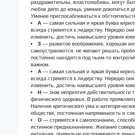
раздражительны, властолюбивы, могут быт
любое дело до конца, умение докопаться 
Умение приспосабливаться к обстоятельст
А
— самая сильная и яркая буква кири
всегда стремятся к лидерству. Нередко он
изменить, достичь наивысшего уровня ком
З
— развитое воображение, хорошая инт
самоустраняются, не желают решать пробл
постоянно находятся под чьим-то контроле
важном.
А
— самая сильная и яркая буква кири
всегда стремятся к лидерству. Нередко он
изменить, достичь наивысшего уровня ком
Н
— знак неприятия действительности та
физического здоровья. В работе проявляет
Наличие критического ума и категорическо
обществе, постоянная напряженность и со
О
— стремятся к самопознанию, способ
истинное предназначение. Желание соверш
интуиция, правильно распоряжаются деньг