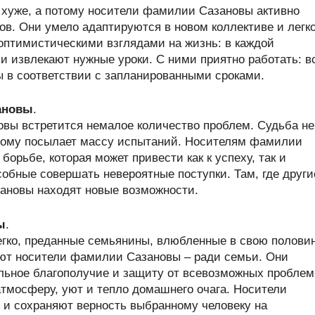
хуже, а потому носители фамилии Сазановы активно
. Они умело адаптируются в новом коллективе и легк
 оптимистическими взглядами на жизнь: в каждой
и извлекают нужные уроки. С ними приятно работать: в
 в соответствии с запланированными сроками.
ановы
.
вы встретится немалое количество проблем. Судьба не
отому посылает массу испытаний. Носителям фамилии
борьбе, которая может привести как к успеху, так и
обные совершать невероятные поступки. Там, где други
ановы находят новые возможности.
ы
.
гко, преданные семьянины, влюбленные в свою полови
лают носители фамилии Сазановы – ради семьи. Они
ьное благополучие и защиту от всевозможных проблем
атмосферу, уют и тепло домашнего очага. Носители
и сохраняют верность выбранному человеку на