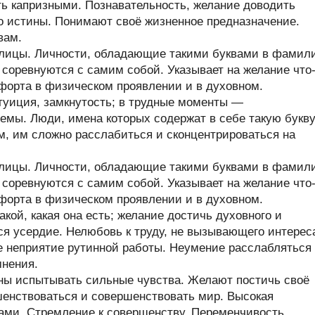
ь капризными. Познавательность, желание доводить
до истины. Понимают своё жизненное предназначение.
вам.
ллицы. Личности, обладающие такими буквами в фамил
и соревнуются с самим собой. Указывает на желание что
форта в физическом проявлении и в духовном.
уиция, замкнутость; в трудные моменты —
емы. Люди, имена которых содержат в себе такую букву
м, им сложно расслабиться и сконцентрироваться на
ллицы. Личности, обладающие такими буквами в фамил
и соревнуются с самим собой. Указывает на желание что
форта в физическом проявлении и в духовном.
кой, какая она есть; желание достичь духовного и
ся усердие. Нелюбовь к труду, не вызывающего интерес
е неприятие рутинной работы. Неумение расслабляться
мнения.
ны испытывать сильные чувства. Желают постичь своё
енствоваться и совершенствовать мир. Высокая
ами. Стремление к совершенству. Переменчивость