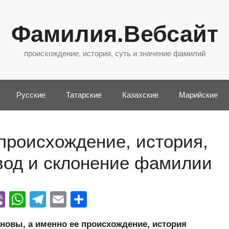
Фамилия.Вебсайт
происхождение, история, суть и значение фамилий
Русские
Татарские
Казахские
Марийские
происхождение, история,
евод и склонение фамилии
Vi
W
T
E
О
y
b
h
el
m
тп
овы, а именно ее происхождение, история