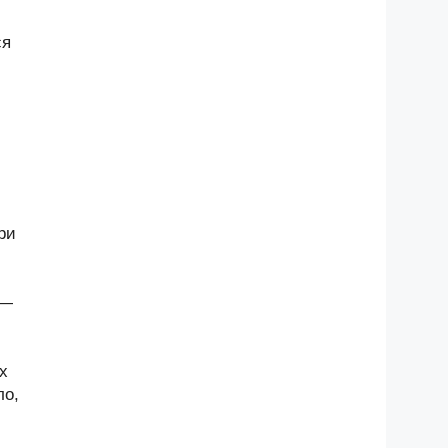
ся
ри
 —
х
ло,