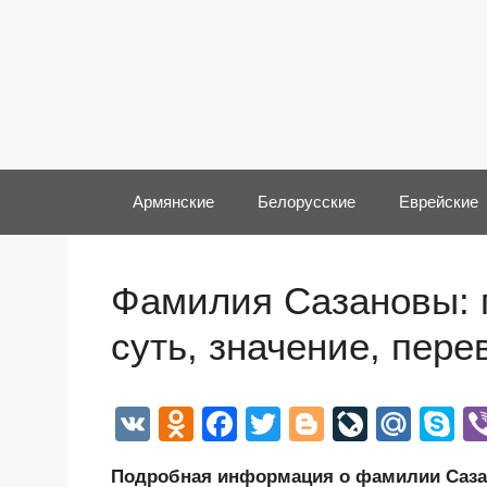
Перейти
к
содержимому
Армянские
Белорусские
Еврейские
Фамилия Сазановы: 
суть, значение, пер
V
O
F
T
Bl
Li
M
S
K
d
a
wi
o
v
ail
k
Подробная информация о фамилии Сазан