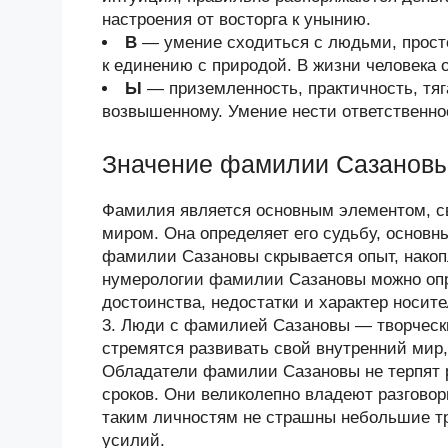
настроения от восторга к унынию.
В
— умение сходиться с людьми, просто
к единению с природой. В жизни человека 
Ы
— приземленность, практичность, тяг
возвышенному. Умение нести ответственнос
Значение фамилии Сазанов
Фамилия является основным элементом, 
миром. Она определяет его судьбу, основн
фамилии Сазановы скрывается опыт, нако
нумерологии фамилии Сазановы можно опр
достоинства, недостатки и характер носи
3. Люди с фамилией Сазановы — творческ
стремятся развивать свой внутренний мир,
Обладатели фамилии Сазановы не терпят 
сроков. Они великолепно владеют разговор
таким личностям не страшны небольшие тр
усилий.