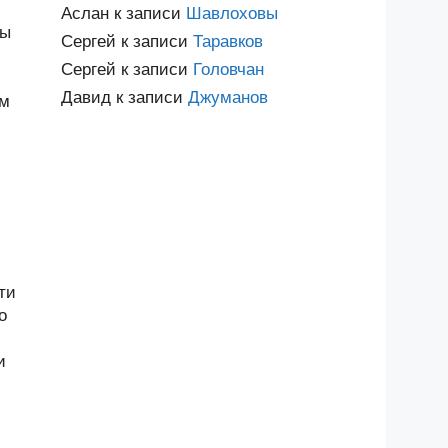
Аслан
к записи
Шавлоховы
вы
Сергей
к записи
Таравков
Сергей
к записи
Головчан
Давид
к записи
Джуманов
им
ти
о
и