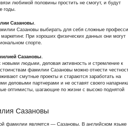
вязи любимой половины простить не смогут, и будут
е годы.
лии Сазановы
.
амилии Сазановы выбирать для себя сложные професси
и маркетинг. При хороших физических данных они могут
иональном спорте.
амилией Сазановы
.
с новыми людьми, деловая активность и стремление к
остоинствам фамилии Сазановы можно отнести честнос
рживают смутные проекты и стараются заработать на
ми деловыми партнерами и не оставят своего напарник
ные оптимисты, шагающие по жизни с высоко поднятой
илия Сазановы
ой фамилии является — Сазановы. В английском языке