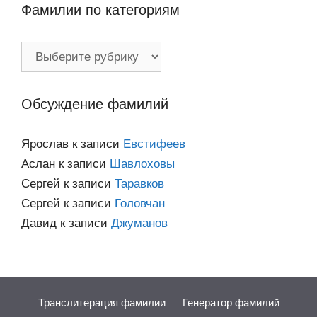
Фамилии по категориям
Фамилии
по
категориям
Обсуждение фамилий
Ярослав
к записи
Евстифеев
Аслан
к записи
Шавлоховы
Сергей
к записи
Таравков
Сергей
к записи
Головчан
Давид
к записи
Джуманов
Транслитерация фамилии
Генератор фамилий