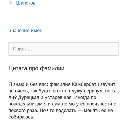
ss
o
n
navigation
p
m
и
Шансков
ni
k
al
p
ть
ki
Значение имен
Поиск:
Цитата про фамилии
Я знаю и без вас: фамилия Камбербэтч звучит
не очень, как будто кто-то в лужу перднул, не так
ли? Дурацкая и устаревшая. Иногда по
понедельникам я и сам не могу ее произнести с
первого раза. Но что поделать — менять ее не
собираюсь.