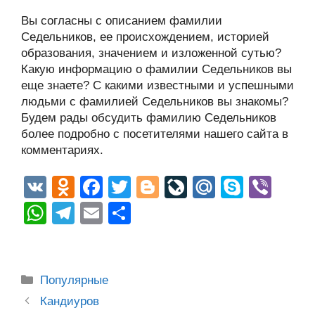
Вы согласны с описанием фамилии
Седельников, ее происхождением, историей
образования, значением и изложенной сутью?
Какую информацию о фамилии Седельников вы
еще знаете? С какими известными и успешными
людьми с фамилией Седельников вы знакомы?
Будем рады обсудить фамилию Седельников
более подробно с посетителями нашего сайта в
комментариях.
V
O
F
T
Bl
Li
M
S
Vi
K
d
a
wi
o
v
ail
ky
b
W
T
E
О
n
c
tt
g
e
.R
p
er
h
el
m
тп
o
e
er
g
J
u
e
at
e
ail
р
kl
b
er
o
s
gr
а
Рубрики
Популярные
a
o
ur
A
a
в
Post
Кандиуров