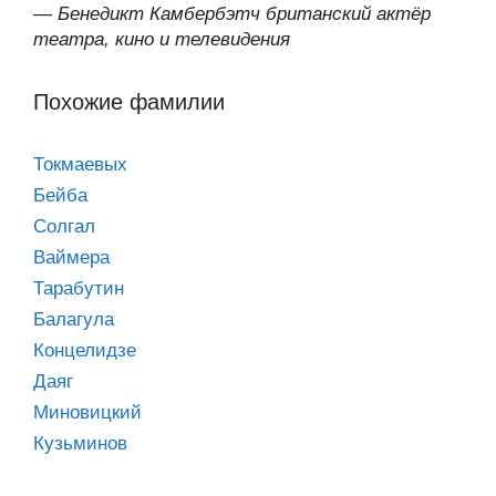
—
Бенедикт Камбербэтч британский актёр
театра, кино и телевидения
Похожие фамилии
Токмаевых
Бейба
Солгал
Ваймера
Тарабутин
Балагула
Концелидзе
Даяг
Миновицкий
Кузьминов