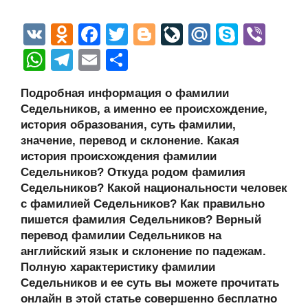
V
O
F
T
Bl
Li
M
S
Vi
K
d
a
wi
o
v
ail
ky
b
W
T
E
О
n
c
tt
g
e
.R
p
er
h
el
m
тп
Подробная информация о фамилии
o
e
er
g
J
u
e
at
e
ail
р
Седельников, а именно ее происхождение,
kl
b
er
o
s
gr
а
история образования, суть фамилии,
a
o
ur
значение, перевод и склонение. Какая
A
a
в
история происхождения фамилии
ss
o
n
p
m
и
Седельников? Откуда родом фамилия
ni
k
al
p
ть
Седельников? Какой национальности человек
с фамилией Седельников? Как правильно
ki
пишется фамилия Седельников? Верный
перевод фамилии Седельников на
английский язык и склонение по падежам.
Полную характеристику фамилии
Седельников и ее суть вы можете прочитать
онлайн в этой статье совершенно бесплатно