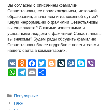
Вы согласны с описанием фамилии
Севастьяновы, ее происхождением, историей
образования, значением и изложенной сутью?
Какую информацию о фамилии Севастьяновы
вы еще знаете? С какими известными и
успешными людьми с фамилией Севастьяновы
вы знакомы? Будем рады обсудить фамилию
Севастьяновы более подробно с посетителями
нашего сайта в комментариях.
V
O
F
T
Bl
Li
M
S
Vi
K
d
a
wi
o
v
ail
ky
b
W
T
E
О
n
c
tt
g
e
.R
p
er
h
el
m
тп
o
e
er
g
J
u
e
at
e
ail
р
kl
b
er
o
s
gr
а
Рубрики
Популярные
a
o
ur
A
a
в
Post
Ганж
navigation