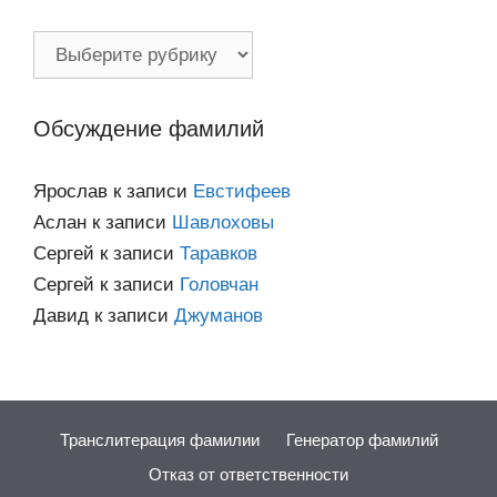
Фамилии
по
категориям
Обсуждение фамилий
Ярослав
к записи
Евстифеев
Аслан
к записи
Шавлоховы
Сергей
к записи
Таравков
Сергей
к записи
Головчан
Давид
к записи
Джуманов
Транслитерация фамилии
Генератор фамилий
Отказ от ответственности