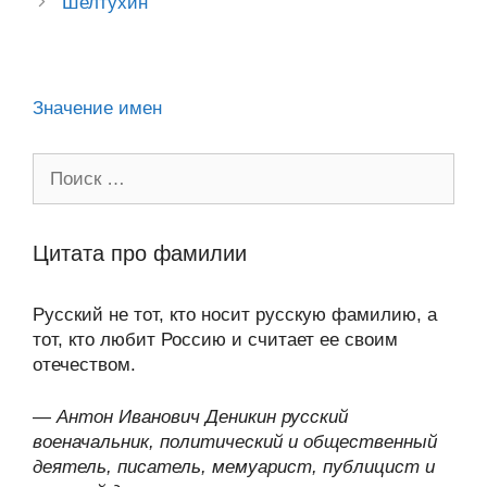
ss
o
n
p
m
и
Шелтухин
ni
k
al
p
ть
ki
Значение имен
Поиск:
Цитата про фамилии
Русский не тот, кто носит русскую фамилию, а
тот, кто любит Россию и считает ее своим
отечеством.
—
Антон Иванович Деникин русский
военачальник, политический и общественный
деятель, писатель, мемуарист, публицист и