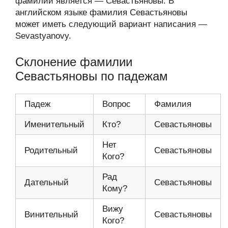
фамилии является — Севастьяновы. В
английском языке фамилия Севастьяновы
может иметь следующий вариант написания —
Sevastyanovy.
Склонение фамилии
Севастьяновы по падежам
Падеж
Вопрос
Фамилия
Именительный
Кто?
Севастьяновы
Нет
Родительный
Севастьяновы
Кого?
Рад
Дательный
Севастьяновы
Кому?
Вижу
Винительный
Севастьяновы
Кого?