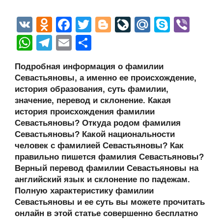
V
O
F
T
Bl
Li
M
S
Vi
K
d
a
wi
o
v
ail
ky
b
W
T
E
О
n
c
tt
g
e
.R
p
er
h
el
m
тп
Подробная информация о фамилии
o
e
er
g
J
u
e
at
e
ail
р
Севастьяновы, а именно ее происхождение,
kl
b
er
o
s
gr
а
история образования, суть фамилии,
a
o
ur
значение, перевод и склонение. Какая
A
a
в
история происхождения фамилии
ss
o
n
p
m
и
Севастьяновы? Откуда родом фамилия
ni
k
al
p
ть
Севастьяновы? Какой национальности
человек с фамилией Севастьяновы? Как
ki
правильно пишется фамилия Севастьяновы?
Верный перевод фамилии Севастьяновы на
английский язык и склонение по падежам.
Полную характеристику фамилии
Севастьяновы и ее суть вы можете прочитать
онлайн в этой статье совершенно бесплатно