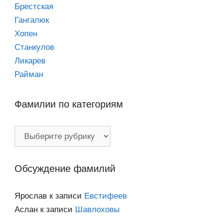
Брестская
Гангалюк
Хопен
Станкулов
Ликарев
Райман
Фамилии по категориям
Фамилии
по
категориям
Обсуждение фамилий
Ярослав
к записи
Евстифеев
Аслан
к записи
Шавлоховы