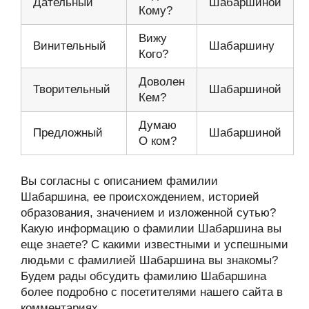
Дательный
Шабаршиной
Кому?
Вижу
Винительный
Шабаршину
Кого?
Доволен
Творительный
Шабаршиной
Кем?
Думаю
Предложный
Шабаршиной
О ком?
Вы согласны с описанием фамилии
Шабаршина, ее происхождением, историей
образования, значением и изложенной сутью?
Какую информацию о фамилии Шабаршина вы
еще знаете? С какими известными и успешными
людьми с фамилией Шабаршина вы знакомы?
Будем рады обсудить фамилию Шабаршина
более подробно с посетителями нашего сайта в
комментариях.