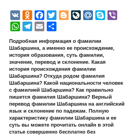
V
O
F
T
Bl
Li
M
S
Vi
K
d
a
wi
o
v
ail
ky
b
W
T
E
О
n
c
tt
g
e
.R
p
er
h
el
m
тп
Подробная информация о фамилии
o
e
er
g
J
u
e
at
e
ail
р
Шабаршина, а именно ее происхождение,
kl
b
er
o
s
gr
а
история образования, суть фамилии,
a
o
ur
значение, перевод и склонение. Какая
A
a
в
история происхождения фамилии
ss
o
n
p
m
и
Шабаршина? Откуда родом фамилия
ni
k
al
p
ть
Шабаршина? Какой национальности человек
с фамилией Шабаршина? Как правильно
ki
пишется фамилия Шабаршина? Верный
перевод фамилии Шабаршина на английский
язык и склонение по падежам. Полную
характеристику фамилии Шабаршина и ее
суть вы можете прочитать онлайн в этой
статье совершенно бесплатно без