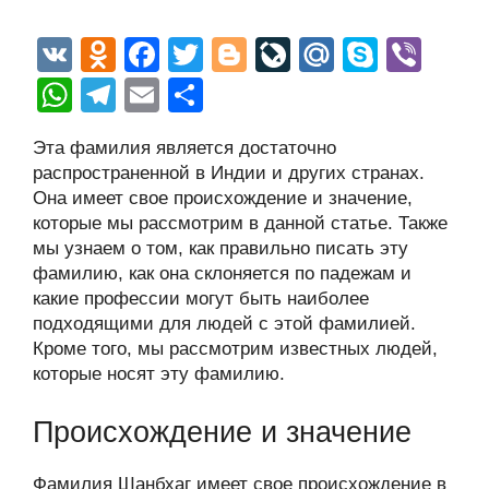
V
O
F
T
Bl
Li
M
S
Vi
K
d
a
wi
o
v
ail
ky
b
W
T
E
О
n
c
tt
g
e
.R
p
er
h
el
m
тп
Эта фамилия является достаточно
o
e
er
g
J
u
e
at
e
ail
р
распространенной в Индии и других странах.
kl
b
er
o
s
gr
а
Она имеет свое происхождение и значение,
a
o
ur
которые мы рассмотрим в данной статье. Также
A
a
в
мы узнаем о том, как правильно писать эту
ss
o
n
p
m
и
фамилию, как она склоняется по падежам и
ni
k
al
p
ть
какие профессии могут быть наиболее
подходящими для людей с этой фамилией.
ki
Кроме того, мы рассмотрим известных людей,
которые носят эту фамилию.
Происхождение и значение
Фамилия Шанбхаг имеет свое происхождение в