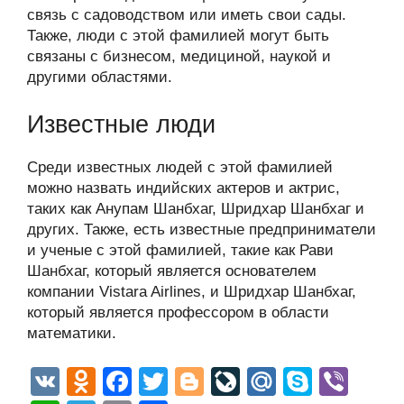
связь с садоводством или иметь свои сады.
Также, люди с этой фамилией могут быть
связаны с бизнесом, медициной, наукой и
другими областями.
Известные люди
Среди известных людей с этой фамилией
можно назвать индийских актеров и актрис,
таких как Анупам Шанбхаг, Шридхар Шанбхаг и
других. Также, есть известные предприниматели
и ученые с этой фамилией, такие как Рави
Шанбхаг, который является основателем
компании Vistara Airlines, и Шридхар Шанбхаг,
который является профессором в области
математики.
V
O
F
T
Bl
Li
M
S
Vi