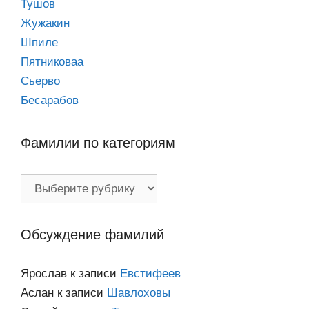
Тушов
Жужакин
Шпиле
Пятниковаа
Сьерво
Бесарабов
Фамилии по категориям
Фамилии
по
категориям
Обсуждение фамилий
Ярослав
к записи
Евстифеев
Аслан
к записи
Шавлоховы