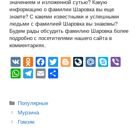
значением и изложенной сутью? Какую
информацию о фамилии Шаровка вы еще
знаете? С какими известными и успешными
людьми с фамилией Шаровка вы знакомы?
Будем рады обсудить фамилию Шаровка более
подробно с посетителями нашего сайта в
комментариях.
V
O
F
T
Bl
Li
M
S
Vi
K
d
a
wi
o
v
ail
ky
b
W
T
E
О
n
c
tt
g
e
.R
p
er
h
el
m
тп
o
e
er
g
J
u
e
at
e
ail
р
kl
b
er
o
s
gr
а
Рубрики
Популярные
a
o
ur
A
a
в
Post
Мурзина
ss
o
n
navigation
p
m
и
Гомзяк
ni
k
al
p
ть