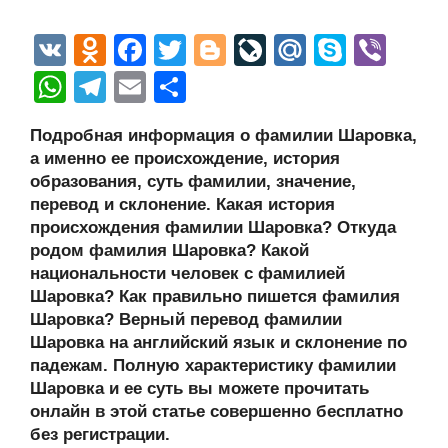
V
O
F
T
Bl
Li
M
S
Vi
K
d
a
wi
o
v
ail
ky
b
W
T
E
О
n
c
tt
g
e
.R
p
er
h
el
m
тп
Подробная информация о фамилии Шаровка,
o
e
er
g
J
u
e
at
e
ail
р
а именно ее происхождение, история
kl
b
er
o
s
gr
а
образования, суть фамилии, значение,
a
o
ur
перевод и склонение. Какая история
A
a
в
происхождения фамилии Шаровка? Откуда
ss
o
n
p
m
и
родом фамилия Шаровка? Какой
ni
k
al
p
ть
национальности человек с фамилией
Шаровка? Как правильно пишется фамилия
ki
Шаровка? Верный перевод фамилии
Шаровка на английский язык и склонение по
падежам. Полную характеристику фамилии
Шаровка и ее суть вы можете прочитать
онлайн в этой статье совершенно бесплатно
без регистрации.