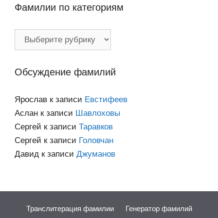
Фамилии по категориям
Фамилии
по
категориям
Обсуждение фамилий
Ярослав
к записи
Евстифеев
Аслан
к записи
Шавлоховы
Сергей
к записи
Таравков
Сергей
к записи
Головчан
Давид
к записи
Джуманов
Транслитерация фамилии
Генератор фамилий