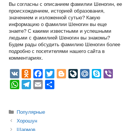
Вы согласны с описанием фамилии Шеногин, ее
происхождением, историей образования,
значением и изложенной сутью? Какую
информацию о фамилии Шеногин вы еще
знаете? С какими известными и успешными
людьми с фамилией Шеногин вы знакомы?
Будем рады обсудить фамилию Шеногин более
подробно с посетителями нашего сайта в
комментариях.
V
O
F
T
Bl
Li
M
S
Vi
K
d
a
wi
o
v
ail
ky
b
W
T
E
О
n
c
tt
g
e
.R
p
er
h
el
m
тп
o
e
er
g
J
u
e
at
e
ail
р
kl
b
er
o
s
gr
а
Рубрики
Популярные
a
o
ur
A
a
в
Post
Хорошун
ss
o
n
navigation
Шармов