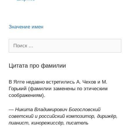
p
m
и
ni
k
al
p
ть
ki
Значение имен
Поиск:
Цитата про фамилии
В Ялте недавно встретились А. Чехов и М.
Горький (фамилии заменены по этическим
соображениям).
—
Никита Владимирович Богословский
советский и российский композитор, дирижёр,
пианист, кинорежиссёр, писатель