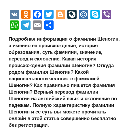
V
O
F
T
Bl
Li
M
S
Vi
K
d
a
wi
o
v
ail
ky
b
W
T
E
О
n
c
tt
g
e
.R
p
er
h
el
m
тп
Подробная информация о фамилии Шеногин,
o
e
er
g
J
u
e
at
e
ail
р
а именно ее происхождение, история
kl
b
er
o
s
gr
а
образования, суть фамилии, значение,
a
o
ur
перевод и склонение. Какая история
A
a
в
происхождения фамилии Шеногин? Откуда
ss
o
n
p
m
и
родом фамилия Шеногин? Какой
ni
k
al
p
ть
национальности человек с фамилией
Шеногин? Как правильно пишется фамилия
ki
Шеногин? Верный перевод фамилии
Шеногин на английский язык и склонение по
падежам. Полную характеристику фамилии
Шеногин и ее суть вы можете прочитать
онлайн в этой статье совершенно бесплатно
без регистрации.