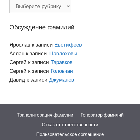
Фамилии
по
категориям
Обсуждение фамилий
Ярослав
к записи
Евстифеев
Аслан
к записи
Шавлоховы
Сергей
к записи
Таравков
Сергей
к записи
Головчан
Давид
к записи
Джуманов
Транслитерация фамилии
Генератор фамилий
Отказ от ответственности
Пользовательское соглашение