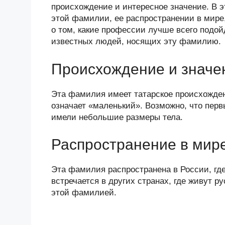
n
c
tt
g
e
.R
p
происхождение и интересное значение. В 
o
e
er
g
J
u
e
этой фамилии, ее распространении в мире
о том, какие профессии лучше всего подо
kl
b
er
o
известных людей, носящих эту фамилию.
a
o
ur
ss
o
n
Происхождение и значе
ni
k
al
Эта фамилия имеет татарское происхождени
ki
означает «маленький». Возможно, что пер
имели небольшие размеры тела.
Распространение в мир
Эта фамилия распространена в России, где
встречается в других странах, где живут 
этой фамилией.