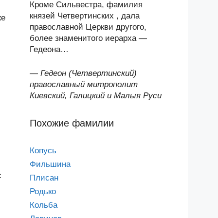
Кроме Сильвестра, фамилия
князей Четвертинских , дала
же
православной Церкви другого,
более знаменитого иерарха —
Гедеона…
—
Гедеон (Четвертинский)
православный митрополит
Киевский, Галицкий и Малыя Руси
Похожие фамилии
Копусь
Фильшина
с
Плисан
Родько
Кольба