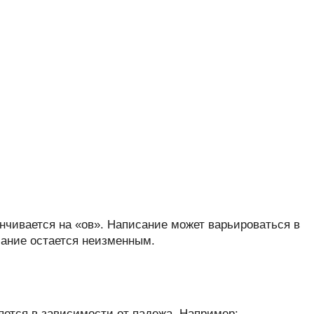
нчивается на «ов». Написание может варьироваться в
сание остается неизменным.
ется в зависимости от падежа. Например: