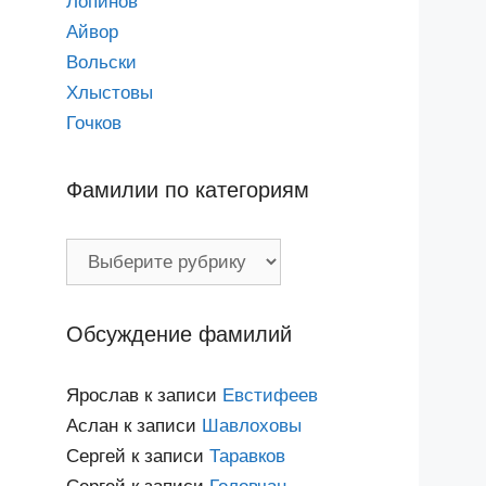
Лопинов
Айвор
Вольски
Хлыстовы
Гочков
Фамилии по категориям
Фамилии
по
категориям
Обсуждение фамилий
Ярослав
к записи
Евстифеев
Аслан
к записи
Шавлоховы
Сергей
к записи
Таравков