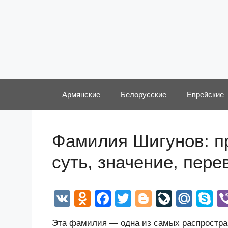
Перейти
к
содержимому
Армянские
Белорусские
Еврейские
Фамилия Шигунов: п
суть, значение, пер
V
O
F
T
Bl
Li
M
S
K
d
a
wi
o
v
ail
k
Эта фамилия — одна из самых распростра