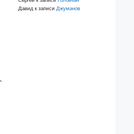
Сергей
к записи
Головчан
Давид
к записи
Джуманов
ь.