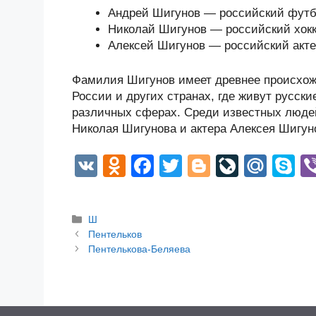
Андрей Шигунов — российский футбо
Николай Шигунов — российский хок
Алексей Шигунов — российский акте
Фамилия Шигунов имеет древнее происхожд
России и других странах, где живут русс
различных сферах. Среди известных людей
Николая Шигунова и актера Алексея Шигун
V
O
F
T
Bl
Li
M
S
K
d
a
wi
o
v
ail
k
n
c
tt
g
e
.R
p
Рубрики
Ш
o
e
er
g
J
u
e
Post
Пентельков
navigation
Пентелькова-Беляева
kl
b
er
o
a
o
ur
ss
o
n