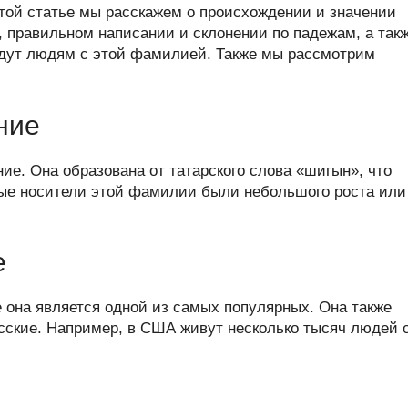
er
at
e
ail
р
этой статье мы расскажем о происхождении и значении
s
gr
а
, правильном написании и склонении по падежам, а так
йдут людям с этой фамилией. Также мы рассмотрим
A
a
в
p
m
и
p
ть
ние
е. Она образована от татарского слова «шигын», что
вые носители этой фамилии были небольшого роста или
е
 она является одной из самых популярных. Она также
русские. Например, в США живут несколько тысяч людей 