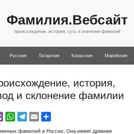
Фамилия.Вебсайт
происхождение, история, суть и значение фамилий
Русские
Татарские
Казахские
Марийские
роисхождение, история,
евод и склонение фамилии
Vi
W
T
E
О
y
b
h
el
m
тп
ненных фамилий в России. Она имеет древнее