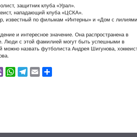
лист, защитник клуба «Урал».
кеист, нападающий клуба «ЦСКА».
р, известный по фильмам «Интерны» и «Дом с лилиями
ение и интересное значение. Она распространена в
кие. Люди с этой фамилией могут быть успешными в
 можно назвать футболиста Андрея Шигунова, хоккеис
ова.
Vi
W
T
E
О
y
b
h
el
m
тп
er
at
e
ail
р
s
gr
а
A
a
в
p
m
и
p
ть