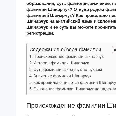
n
c
tt
g
e
.R
p
образования, суть фамилии, значение, п
o
e
er
g
J
u
e
фамилии Шинарчук? Откуда родом фами
фамилией Шинарчук? Как правильно пи
kl
b
er
o
Шинарчук на английский язык и склоне
a
o
ur
Шинарчук и ее суть вы можете прочитать
ss
o
n
регистрации.
ni
k
al
Содержание обзора фамилии
ki
Происхождение фамилии Шинарчук
История фамилии Шинарчук
Суть фамилии Шинарчук по буквам
Значение фамилии Шинарчук
Как правильно пишется фамилия Шинарчу
Склонение фамилии Шинарчук по падежа
Происхождение фамилии Ши