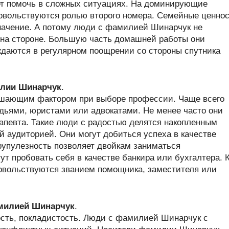
жет помочь в сложных ситуациях. На доминирующие
довольствуются ролью второго номера. Семейные ценно
начение. А потому люди с фамилией Шинарчук не
 на стороне. Большую часть домашней работы они
ждаются в регулярном поощрении со стороны спутника
лии Шинарчук
.
ешающим фактором при выборе профессии. Чаще всего
дьями, юристами или адвокатами. Не менее часто они
апевта. Такие люди с радостью делятся накопленным
 аудиторией. Они могут добиться успеха в качестве
рупулезность позволяет двойкам заниматься
т пробовать себя в качестве банкира или бухгалтера. 
овольствуются званием помощника, заместителя или
амилией Шинарчук
.
ость, покладистость. Люди с фамилией Шинарчук с