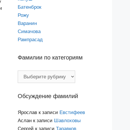
у
Батенброк
и
Рожу
Варанин
Симачова
Рампрасад
Фамилии по категориям
Фамилии
по
категориям
Обсуждение фамилий
Ярослав
к записи
Евстифеев
Аслан
к записи
Шавлоховы
Сергей
к записи
Таравков