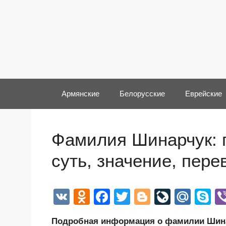
Перейти
к
содержимому
Армянские
Белорусские
Еврейские
Фамилия Шинарчук: 
суть, значение, пер
V
O
F
T
Bl
Li
M
S
K
d
a
wi
o
v
ail
k
Подробная информация о фамилии Шинар