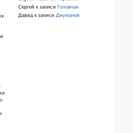
Сергей
к записи
Головчан
Давид
к записи
Джуманов
ук
им
о
ти
о
и