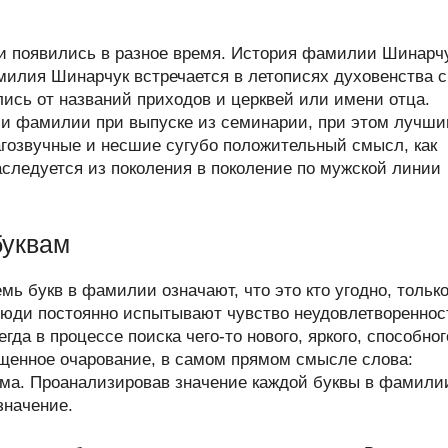
 появились в разное время. История фамилии Шинарч
илия Шинарчук встречается в летописях духовенства с
лись от названий приходов и церквей или имени отца.
и фамилии при выпуске из семинарии, при этом лучш
гозвучные и несшие сугубо положительный смысл, как
ледуется из поколения в поколение по мужской линии
буквам
мь букв в фамилии означают, что это кто угодно, тольк
люди постоянно испытывают чувство неудовлетвореннос
а в процессе поиска чего-то нового, яркого, способног
щенное очарование, в самом прямом смысле слова:
ума. Проанализировав значение каждой буквы в фамили
значение.