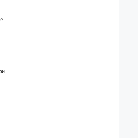
ие
ри
 —
е