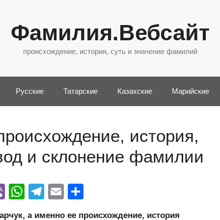
Фамилия.Вебсайт
происхождение, история, суть и значение фамилий
Русские
Татарские
Казахские
Марийские
происхождение, история,
евод и склонение фамилии
Vi
W
T
E
О
y
b
h
el
m
тп
чук, а именно ее происхождение, история