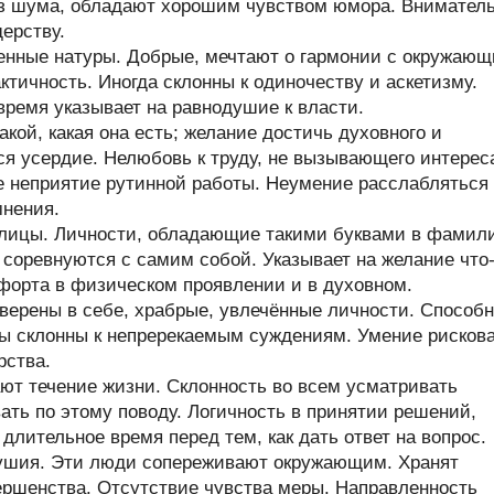
з шума, обладают хорошим чувством юмора. Внимател
ерству.
енные натуры. Добрые, мечтают о гармонии с окружаю
тичность. Иногда склонны к одиночеству и аскетизму.
время указывает на равнодушие к власти.
кой, какая она есть; желание достичь духовного и
ся усердие. Нелюбовь к труду, не вызывающего интерес
е неприятие рутинной работы. Неумение расслабляться
мнения.
ллицы. Личности, обладающие такими буквами в фамил
и соревнуются с самим собой. Указывает на желание что
форта в физическом проявлении и в духовном.
верены в себе, храбрые, увлечённые личности. Способ
ры склонны к непререкаемым суждениям. Умение рисков
рства.
т течение жизни. Склонность во всем усматривать
ть по этому поводу. Логичность в принятии решений,
длительное время перед тем, как дать ответ на вопрос.
душия. Эти люди сопереживают окружающим. Хранят
вершенства. Отсутствие чувства меры. Направленность