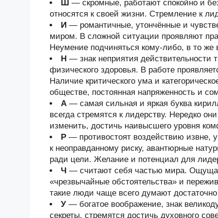
Ш
— скромные, работают спокойно и бе
относятся к своей жизни. Стремление к лид
И
— романтичные, утончённые и чувств
миром. В сложной ситуации проявляют прак
Неумение подчиняться кому-либо, в то же 
Н
— знак неприятия действительности та
физического здоровья. В работе проявляет
Наличие критического ума и категорическо
обществе, постоянная напряженность и со
А
— самая сильная и яркая буква кири
всегда стремятся к лидерству. Нередко он
изменить, достичь наивысшего уровня ком
Р
— противостоят воздействию извне, у
к неоправданному риску, авантюрные нату
ради цели. Желание и потенциал для лиде
Ч
— считают себя частью мира. Ощущаю
«чрезвычайные обстоятельства» и пережива
такие люди чаще всего думают достаточно 
У
— богатое воображение, знак велико
секреты, стремятся достичь духовного со