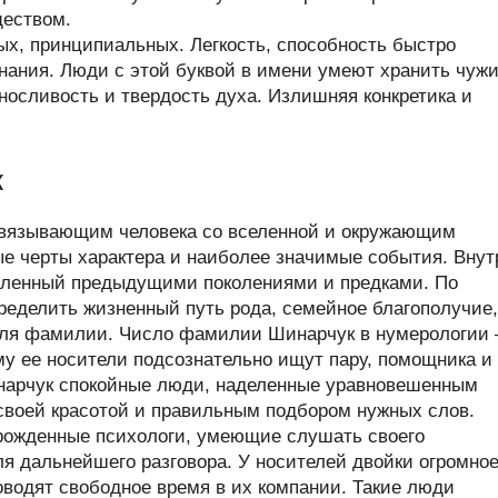
ществом.
х, принципиальных. Легкость, способность быстро
нания. Люди с этой буквой в имени умеют хранить чуж
ыносливость и твердость духа. Излишняя конкретика и
к
связывающим человека со вселенной и окружающим
ые черты характера и наиболее значимые события. Внут
пленный предыдущими поколениями и предками. По
еделить жизненный путь рода, семейное благополучие,
ителя фамилии. Число фамилии Шинарчук в нумерологии
му ее носители подсознательно ищут пару, помощника и
нарчук спокойные люди, наделенные уравновешенным
 своей красотой и правильным подбором нужных слов.
ожденные психологи, умеющие слушать своего
я дальнейшего разговора. У носителей двойки огромно
оводят свободное время в их компании. Такие люди