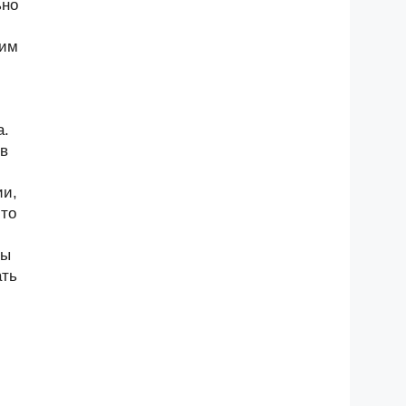
ьно
щим
а.
 в
ии,
-то
ны
ать