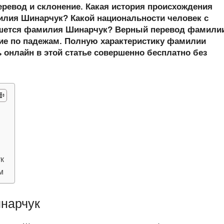
er
at
e
ail
р
еревод и склонение. Какая история происхождения
s
gr
а
лия Шинарчук? Какой национальности человек с
шется фамилия Шинарчук? Верный перевод фамили
A
a
в
ние по падежам. Полную характеристику фамилии
p
m
и
 онлайн в этой статье совершенно бесплатно без
p
ть
к
м
нарчук