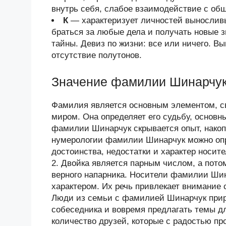
внутрь себя, слабое взаимодействие с об
К
— характеризует личностей выносливы
браться за любые дела и получать новые з
тайны. Девиз по жизни: все или ничего. В
отсутствие полутонов.
Значение фамилии Шинарчу
Фамилия является основным элементом, 
миром. Она определяет его судьбу, основн
фамилии Шинарчук скрывается опыт, нако
нумерологии фамилии Шинарчук можно опр
достоинства, недостатки и характер нос
2. Двойка является парным числом, а пото
верного напарника. Носители фамилии Ши
характером. Их речь привлекает внимание
Люди из семьи с фамилией Шинарчук прир
собеседника и вовремя предлагать темы дл
количество друзей, которые с радостью пр