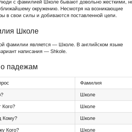
е люди с фамилией Школе бывают довольно жесткими, н
у ближайшему окружению. Несмотря на возникающие
ры в свои силы и добиваются поставленной цели.
илия Школе
той фамилии является — Школе. В английском языке
риант написания — Shkole.
по падежам
прос
Фамилия
о?
Школе
т Кого?
Школе
д Кому?
Школе
жу Кого?
Школе