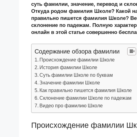
n
c
tt
g
e
.R
p
суть фамилии, значение, перевод и скл
o
e
er
g
J
u
e
Откуда родом фамилия Школе? Какой на
правильно пишется фамилия Школе? Ве
kl
b
er
o
склонение по падежам. Полную характер
a
o
ur
онлайн в этой статье совершенно беспла
ss
o
n
ni
k
al
Содержание обзора фамилии
ki
Происхождение фамилии Школе
История фамилии Школе
Суть фамилии Школе по буквам
Значение фамилии Школе
Как правильно пишется фамилия Школе
Склонение фамилии Школе по падежам
Видео про фамилию Школе
Происхождение фамилии Шк