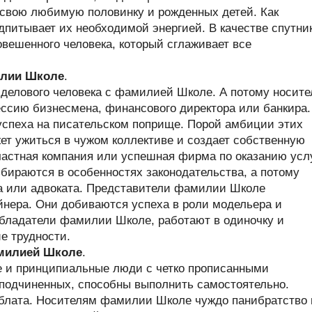
свою любимую половинку и рожденных детей. Как
одпитывает их необходимой энергией. В качестве спутни
вешенного человека, который сглаживает все
илии Школе
.
 делового человека с фамилией Школе. А потому носите
сию бизнесмена, финансового директора или банкира.
успеха на писательском поприще. Порой амбиции этих
ет ужиться в чужом коллективе и создает собственную
 частная компания или успешная фирма по оказанию услу
ираются в особенностях законодательства, а потому
а или адвоката. Представители фамилии Школе
нера. Они добиваются успеха в роли модельера и
обладатели фамилии Школе, работают в одиночку и
е трудности.
амилией Школе
.
 и принципиальные люди с четко прописанными
 подчиненных, способны выполнить самостоятельно.
 блата. Носителям фамилии Школе чуждо панибратство 