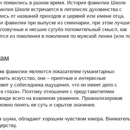
 появились в разное время. История фамилии Школе
илия Школе встречается в летописях духовенства с
лись от названий приходов и церквей или имени отца.
и фамилии при выпуске из семинарии, при этом лучш
гозвучные и несшие сугубо положительный смысл, как
ся из поколения в поколение по мужской линии (или п
вам
укв фамилии являются показателем гуманитарных
нить искусство, они – приятные и интересные
овет у собеседника ощущения, что он имеет дело с
в глаза». Поэтому отношения с представителями
режде всего на взаимном уважении. Проанализировав
ожно понять ее суть и скрытое значение.
з шума, обладают хорошим чувством юмора. Внимател
ерству.