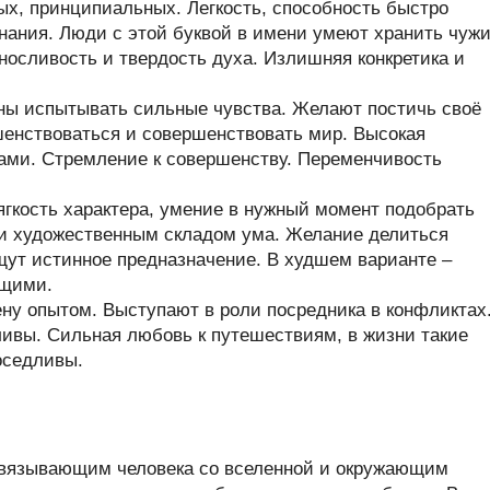
х, принципиальных. Легкость, способность быстро
нания. Люди с этой буквой в имени умеют хранить чуж
ыносливость и твердость духа. Излишняя конкретика и
ны испытывать сильные чувства. Желают постичь своё
енствоваться и совершенствовать мир. Высокая
ами. Стремление к совершенству. Переменчивость
гкость характера, умение в нужный момент подобрать
 и художественным складом ума. Желание делиться
щут истинное предназначение. В худшем варианте –
ющими.
у опытом. Выступают в роли посредника в конфликтах
ивы. Сильная любовь к путешествиям, в жизни такие
оседливы.
связывающим человека со вселенной и окружающим