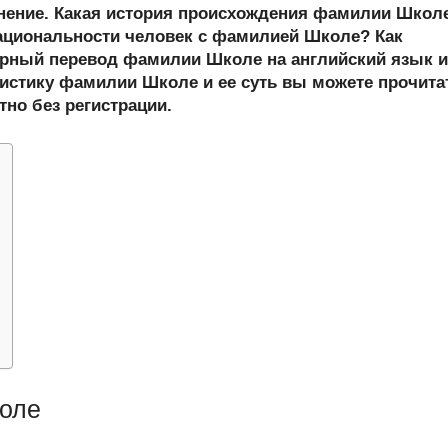
er
at
e
ail
р
онение. Какая история происхождения фамилии Школ
s
gr
а
циональности человек с фамилией Школе? Как
рный перевод фамилии Школе на английский язык и
A
a
в
истику фамилии Школе и ее суть вы можете прочита
p
m
и
тно без регистрации.
p
ть
оле