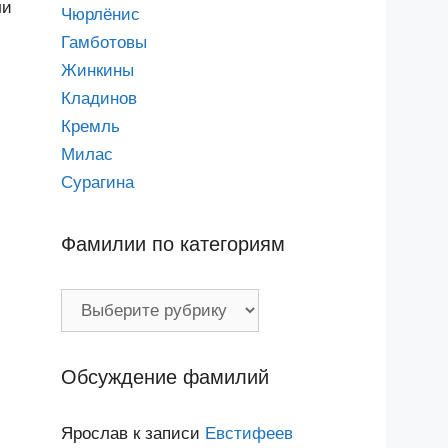
ли
Чюрлёнис
Гамботовы
Жинкины
Кладинов
Кремль
Милас
Сурагина
Фамилии по категориям
Фамилии
по
категориям
Обсуждение фамилий
Ярослав
к записи
Евстифеев