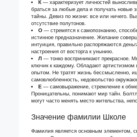
К
— характеризует личностей выносливы
браться за любые дела и получать новые з
тайны. Девиз по жизни: все или ничего. В
отсутствие полутонов.
О
— стремятся к самопознанию, способ
истинное предназначение. Желание соверш
интуиция, правильно распоряжаются деньг
настроения от восторга к унынию.
Л
— тонко воспринимают прекрасное. Мя
ключик к каждому. Обладают артистизмом
опытом. Не тратят жизнь бессмысленно, и
самовлюбленность, недовольство окружа
Е
— самовыражение, стремление к обмен
Проницательны, понимают мир тайн. Болтл
могут часто менять место жительства, неп
Значение фамилии Школе
Фамилия является основным элементом, 