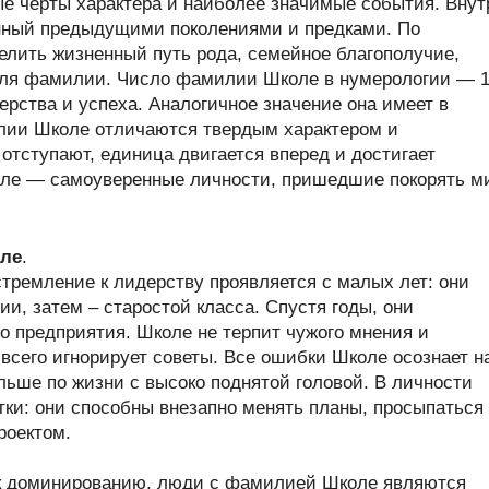
ые черты характера и наиболее значимые события. Внут
нный предыдущими поколениями и предками. По
лить жизненный путь рода, семейное благополучие,
теля фамилии. Число фамилии Школе в нумерологии — 1
рства и успеха. Аналогичное значение она имеет в
лии Школе отличаются твердым характером и
отступают, единица двигается вперед и достигает
ле — самоуверенные личности, пришедшие покорять м
оле
.
тремление к лидерству проявляется с малых лет: они
и, затем – старостой класса. Спустя годы, они
о предприятия. Школе не терпит чужого мнения и
всего игнорирует советы. Все ошибки Школе осознает н
льше по жизни с высоко поднятой головой. В личности
ки: они способны внезапно менять планы, просыпаться
роектом.
 к доминированию, люди с фамилией Школе являются