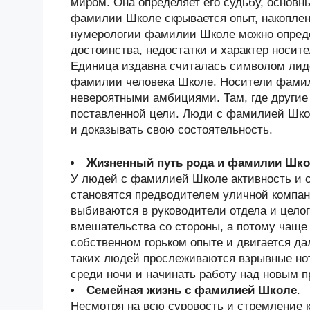
миром. Она определяет его судьбу, основн
фамилии Школе скрывается опыт, накопле
нумерологии фамилии Школе можно опреде
достоинства, недостатки и характер носи
Единица издавна считалась символом лиде
фамилии человека Школе. Носители фами
невероятными амбициями. Там, где другие 
поставленной цели. Люди с фамилией Шко
и доказывать свою состоятельность.
Жизненный путь рода и фамилии Шк
У людей с фамилией Школе активность и с
становятся предводителем уличной компани
выбиваются в руководители отдела и целог
вмешательства со стороны, а потому чаще 
собственном горьком опыте и двигается да
таких людей прослеживаются взрывные нот
среди ночи и начинать работу над новым п
Семейная жизнь с фамилией Школе
.
Несмотря на всю суровость и стремление