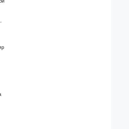
ри
.
ир
а