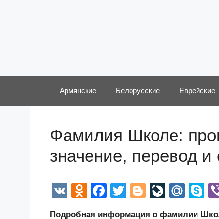
Перейти
к
содержимому
Армянские
Белорусские
Еврейские
Фамилия Школе: прои
значение, перевод и
V
O
F
T
Bl
Li
M
S
K
d
a
wi
o
v
ail
k
Подробная информация о фамилии Школе