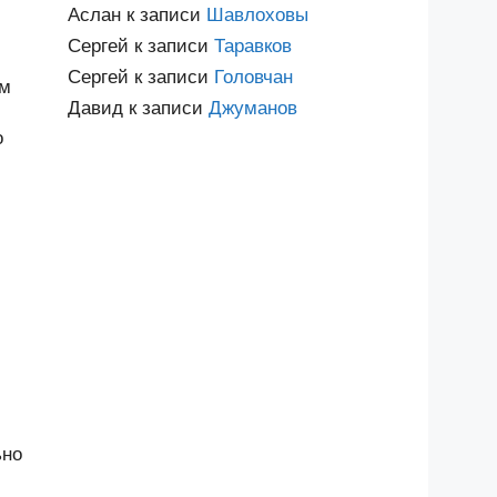
Аслан
к записи
Шавлоховы
Сергей
к записи
Таравков
Сергей
к записи
Головчан
им
Давид
к записи
Джуманов
о
ьно