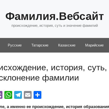
Фамилия.Вебсайт
происхождение, история, суть и значение фамилий
Русские
Татарские
Казахские
Марийские
схождение, история, суть,
 склонение фамилии
Vi
W
T
E
О
y
b
h
el
m
тп
, а именно ее происхождение, история образования