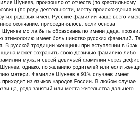
илия Шуняев, произошло от отчеств (по крестильному
розвищ (по роду деятельности, месту происхождения ил
 других родовых имён. Русские фамилии чаще всего име
нное окончание, присоединялось, если основа
я Шуняев могла быть образована по имени деда, прозв
ую этимологию имеет большинство русских фамилий. Та
я. В русской традиции женщины при вступлении в брак
енщина может сохранить свою девичью фамилию либо
фамилии мужа и своей девичьей фамилии через дефис
уняев, однако, по желанию родителей или если женщ
илию матери. Фамилия Шуняев в 91% случаев имеет
в приходит из языков народов России. В любом случае
звища, рода занятий или места жительства дальнего