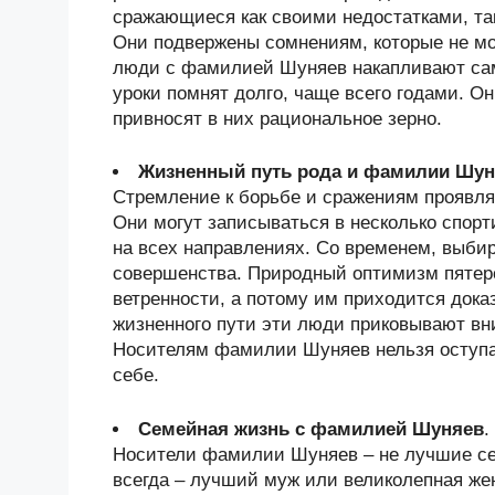
сражающиеся как своими недостатками, та
Они подвержены сомнениям, которые не мо
люди с фамилией Шуняев накапливают са
уроки помнят долго, чаще всего годами. О
привносят в них рациональное зерно.
Жизненный путь рода и фамилии Шун
Стремление к борьбе и сражениям проявля
Они могут записываться в несколько спорт
на всех направлениях. Со временем, выби
совершенства. Природный оптимизм пятеро
ветренности, а потому им приходится дока
жизненного пути эти люди приковывают в
Носителям фамилии Шуняев нельзя оступат
себе.
Семейная жизнь с фамилией Шуняев
.
Носители фамилии Шуняев – не лучшие сем
всегда – лучший муж или великолепная ж