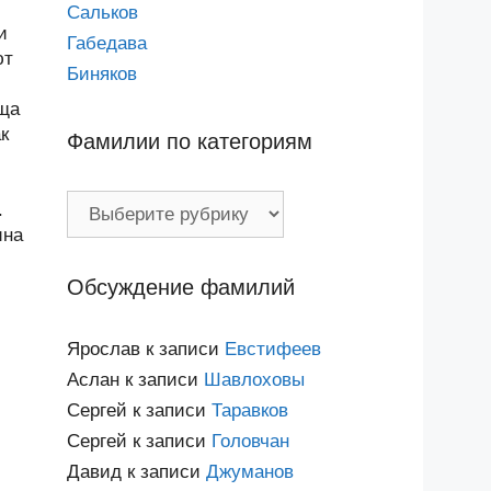
Сальков
и
Габедава
ют
Биняков
ища
к
Фамилии по категориям
Фамилии
.
по
ина
категориям
Обсуждение фамилий
Ярослав
к записи
Евстифеев
Аслан
к записи
Шавлоховы
Сергей
к записи
Таравков
Сергей
к записи
Головчан
Давид
к записи
Джуманов