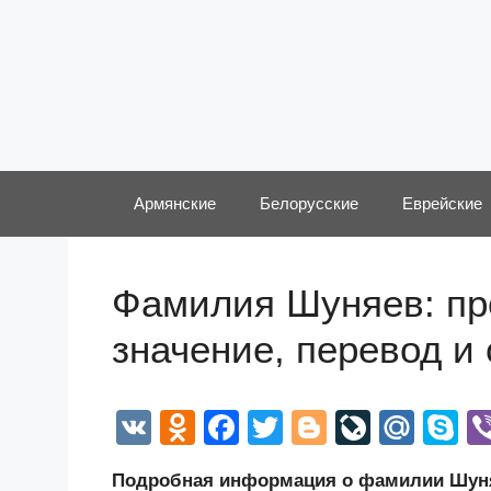
Перейти
к
содержимому
Армянские
Белорусские
Еврейские
Фамилия Шуняев: про
значение, перевод и
V
O
F
T
Bl
Li
M
S
K
d
a
wi
o
v
ail
k
Подробная информация о фамилии Шуняе