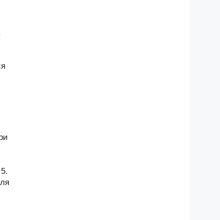
.
ся
ри
5.
оля