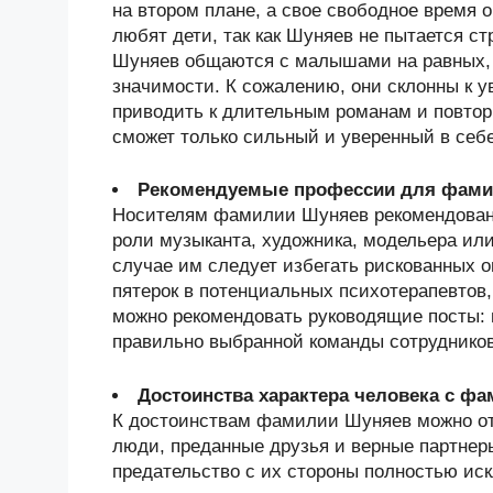
на втором плане, а свое свободное время
любят дети, так как Шуняев не пытается с
Шуняев общаются с малышами на равных, а
значимости. К сожалению, они склонны к 
приводить к длительным романам и повто
сможет только сильный и уверенный в себе
Рекомендуемые профессии для фам
Носителям фамилии Шуняев рекомендованы
роли музыканта, художника, модельера или
случае им следует избегать рискованных 
пятерок в потенциальных психотерапевтов
можно рекомендовать руководящие посты: п
правильно выбранной команды сотрудников
Достоинства характера человека с ф
К достоинствам фамилии Шуняев можно от
люди, преданные друзья и верные партнер
предательство с их стороны полностью ис