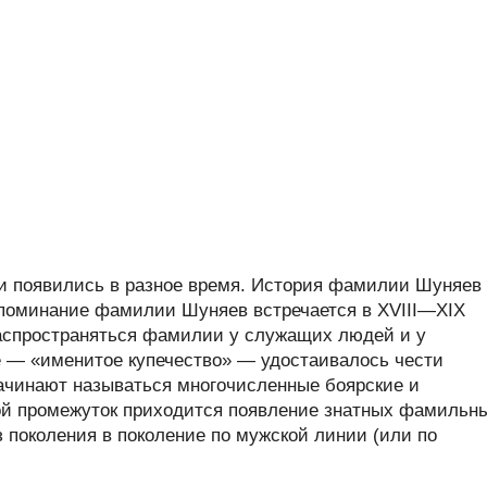
 появились в разное время. История фамилии Шуняев
 упоминание фамилии Шуняев встречается в XVIII—XIX
 распространяться фамилии у служащих людей и у
ое — «именитое купечество» — удостаивалось чести
ачинают называться многочисленные боярские и
ой промежуток приходится появление знатных фамильн
 поколения в поколение по мужской линии (или по