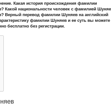
er
at
e
ail
р
онение. Какая история происхождения фамилии
s
gr
а
? Какой национальности человек с фамилией Шуня
в? Верный перевод фамилии Шуняев на английский
A
a
в
арактеристику фамилии Шуняев и ее суть вы можете
p
m
и
нно бесплатно без регистрации.
p
ть
няев