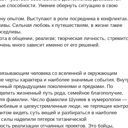
ые способности. Умение обернуть ситуацию в свою
у опытом. Выступают в роли посредника в конфликтах
ивы. Сильная любовь к путешествиям, в жизни такие
оседливы.
та в общении, реализм; творческая личность, стремит
очень много зависит именно от его решений.
связывающим человека со вселенной и окружающим
ые черты характера и наиболее значимые события. Внут
енный предыдущими поколениями и предками. По
елить жизненный путь рода, семейное благополучие,
теля фамилии. Число фамилии Шуняев в нумерологии — 
юбивые и целеустремленные люди, не терпящие контр
нтом видеть суть вещей и разбираться в наиболее
 силы наделили пятерок титанической
ность реализации отчаянных проектов. Это бойцы,