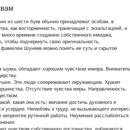
квам
ии из шести букв обычно принадлежат особам, в
тва, как восторженность, граничащая с экзальтацией, и
т много времени созданию собственного имиджа,
о, чтобы подчеркнуть свою оригинальность.
 фамилии Шуняев можно понять ее суть и скрытое
з шума, обладают хорошим чувством юмора. Внимател
ерству.
душия. Эти люди сопереживают окружающим. Хранят
вершенства. Отсутствие чувства меры. Направленность
ществом.
кой, какая она есть; желание достичь духовного и
ся усердие. Нелюбовь к труду, не вызывающего интерес
е неприятие рутинной работы. Неумение расслабляться
мнения.
ют чувством собственного достоинства, добиваются