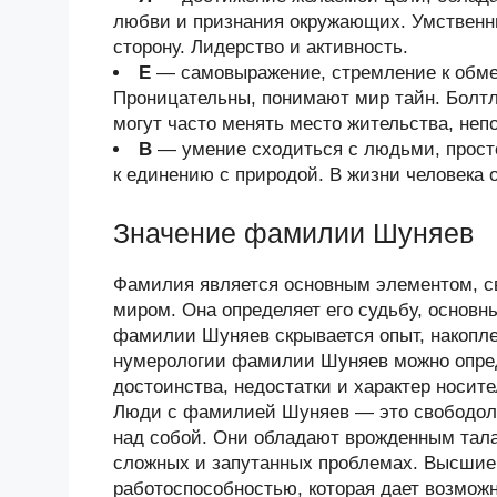
любви и признания окружающих. Умственн
сторону. Лидерство и активность.
Е
— самовыражение, стремление к обмен
Проницательны, понимают мир тайн. Болтл
могут часто менять место жительства, неп
В
— умение сходиться с людьми, просто
к единению с природой. В жизни человека 
Значение фамилии Шуняев
Фамилия является основным элементом, 
миром. Она определяет его судьбу, основн
фамилии Шуняев скрывается опыт, накопл
нумерологии фамилии Шуняев можно опред
достоинства, недостатки и характер носи
Люди с фамилией Шуняев — это свободол
над собой. Они обладают врожденным тала
сложных и запутанных проблемах. Высшие
работоспособностью, которая дает возмож