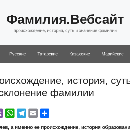
Фамилия.Вебсайт
происхождение, история, суть и значение фамилий
Русские
Татарские
Казахские
Марийские
исхождение, история, суть
 склонение фамилии
Vi
W
T
E
О
y
b
h
el
m
тп
в, а именно ее происхождение, история образовани