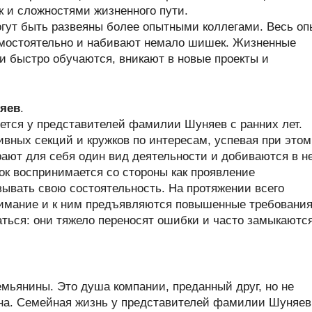
к и сложностями жизненного пути.
гут быть развеяны более опытными коллегами. Весь оп
мостоятельно и набивают немало шишек. Жизненные
ни быстро обучаются, вникают в новые проекты и
яев
.
ется у представителей фамилии Шуняев с ранних лет.
ивных секций и кружков по интересам, успевая при этом
рают для себя один вид деятельности и добиваются в н
к воспринимается со стороны как проявление
зывать свою состоятельность. На протяжении всего
нимание и к ним предъявляются повышенные требования
ься: они тяжело переносят ошибки и часто замыкаются
ьянины. Это душа компании, преданный друг, но не
ена. Семейная жизнь у представителей фамилии Шуняев