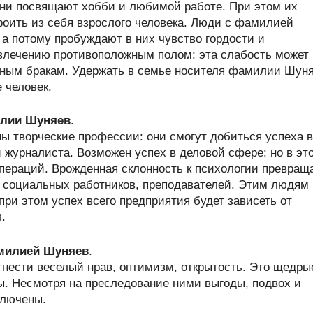
 они посвящают хобби и любимой работе. При этом их
троить из себя взрослого человека. Люди с фамилией
 потому пробуждают в них чувство гордости и
увлечению противоположным полом: эта слабость может
рным бракам. Удержать в семье носителя фамилии Шун
 человек.
илии Шуняев
.
 творческие профессии: они смогут добиться успеха в
 журналиста. Возможен успех в деловой сфере: но в эт
операций. Врожденная склонность к психологии превращ
, социальных работников, преподавателей. Этим людям
ри этом успех всего предприятия будет зависеть от
.
амилией Шуняев
.
нести веселый нрав, оптимизм, открытость. Это щедры
ы. Несмотря на преследование ними выгоды, подвох и
ключены.