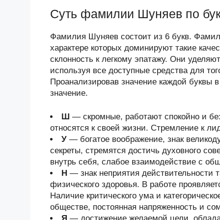
Суть фамилии Шуняев по бу
Фамилия Шуняев состоит из 6 букв. Фамил
характере которых доминируют такие качес
склонность к легкому эпатажу. Они уделяю
используя все доступные средства для тог
Проанализировав значение каждой буквы в
значение.
Ш
— скромные, работают спокойно и бе
относятся к своей жизни. Стремление к лид
У
— богатое воображение, знак велико
секреты, стремятся достичь духовного со
внутрь себя, слабое взаимодействие с об
Н
— знак неприятия действительности та
физического здоровья. В работе проявляет
Наличие критического ума и категорическо
обществе, постоянная напряженность и со
Я
— достижение желаемой цели, облада