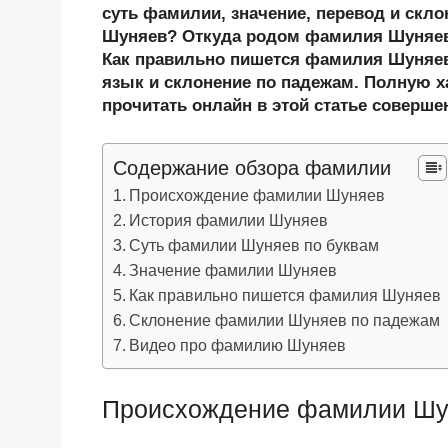
n
c
tt
g
e
.R
p
суть фамилии, значение, перевод и скл
o
e
er
g
J
u
e
Шуняев? Откуда родом фамилия Шуняев
Как правильно пишется фамилия Шуняе
kl
b
er
o
язык и склонение по падежам. Полную х
a
o
ur
прочитать онлайн в этой статье соверше
ss
o
n
ni
k
al
Содержание обзора фамилии
ki
Происхождение фамилии Шуняев
История фамилии Шуняев
Суть фамилии Шуняев по буквам
Значение фамилии Шуняев
Как правильно пишется фамилия Шуняев
Склонение фамилии Шуняев по падежам
Видео про фамилию Шуняев
Происхождение фамилии Шу