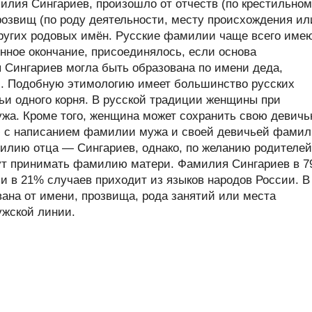
лия Сингариев, произошло от отчеств (по крестильно
розвищ (по роду деятельности, месту происхождения ил
 других родовых имён. Русские фамилии чаще всего име
нное окончание, присоединялось, если основа
 Сингариев могла быть образована по имени деда,
и. Подобную этимологию имеет большинство русских
ьи одного корня. В русской традиции женщины при
жа. Кроме того, женщина может сохранить свою девич
с написанием фамилии мужа и своей девичьей фами
илию отца — Сингариев, однако, по желанию родителей
гут принимать фамилию матери. Фамилия Сингариев в 
и в 21% случаев приходит из языков народов России. В
на от имени, прозвища, рода занятий или места
ужской линии.