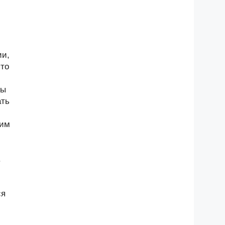
ии,
-то
ны
ать
щим
.
ся