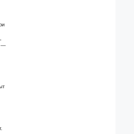
ри
,
и —
ыт
.