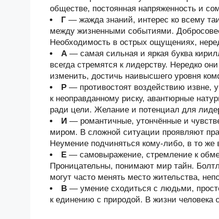
обществе, постоянная напряженность и со
Г
— жажда знаний, интерес ко всему та
между жизненными событиями. Добросовес
Необходимость в острых ощущениях, неред
А
— самая сильная и яркая буква кири
всегда стремятся к лидерству. Нередко он
изменить, достичь наивысшего уровня ком
Р
— противостоят воздействию извне, у
к неоправданному риску, авантюрные нату
ради цели. Желание и потенциал для лиде
И
— романтичные, утончённые и чувств
миром. В сложной ситуации проявляют прак
Неумение подчиняться кому-либо, в то же 
Е
— самовыражение, стремление к обмен
Проницательны, понимают мир тайн. Болтл
могут часто менять место жительства, неп
В
— умение сходиться с людьми, просто
к единению с природой. В жизни человека 