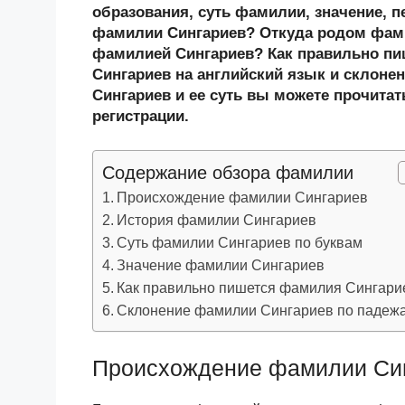
n
c
tt
g
e
.R
p
образования, суть фамилии, значение, п
o
e
er
g
J
u
e
фамилии Сингариев? Откуда родом фами
фамилией Сингариев? Как правильно п
kl
b
er
o
Сингариев на английский язык и склоне
a
o
ur
Сингариев и ее суть вы можете прочитат
ss
o
n
регистрации.
ni
k
al
Содержание обзора фамилии
ki
Происхождение фамилии Сингариев
История фамилии Сингариев
Суть фамилии Сингариев по буквам
Значение фамилии Сингариев
Как правильно пишется фамилия Сингари
Склонение фамилии Сингариев по падеж
Происхождение фамилии Си