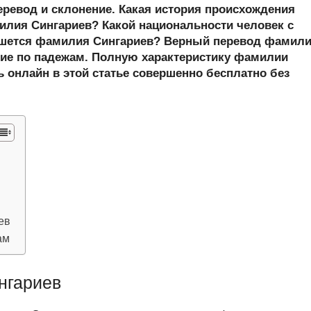
er
at
e
ail
р
еревод и склонение. Какая история происхождения
s
gr
а
лия Сингариев? Какой национальности человек с
ишется фамилия Сингариев? Верный перевод фамил
A
a
в
ние по падежам. Полную характеристику фамилии
p
m
и
ь онлайн в этой статье совершенно бесплатно без
p
ть
ев
ам
нгариев