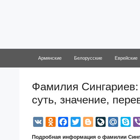
Перейти
к
содержимому
Армянские
Белорусские
Еврейские
Фамилия Сингариев: 
суть, значение, пер
V
O
F
T
Bl
Li
M
S
K
d
a
wi
o
v
ail
k
Подробная информация о фамилии Синга