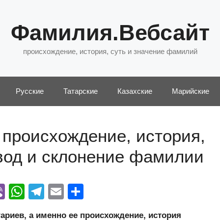
Фамилия.Вебсайт
происхождение, история, суть и значение фамилий
Русские
Татарские
Казахские
Марийские
происхождение, история,
евод и склонение фамилии
Vi
W
T
E
О
y
b
h
el
m
тп
риев, а именно ее происхождение, история