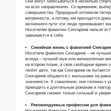
Они могут записываться в несколько спорт
на всех направлениях. Со временем, выби
совершенства. Природный оптимизм пятеро
ветренности, а потому им приходится дока
жизненного пути эти люди приковывают в
Носителям фамилии Сингариев нельзя осту
замыкаются в себе.
Семейная жизнь с фамилией Сингари
Носители фамилии Сингариев – не лучшие 
всегда – лучший муж или великолепная же
на втором плане, а свое свободное время
любят дети, так как Сингариев не пытаетс
Сингариев общаются с малышами на равных
значимости. К сожалению, они склонны к 
приводить к длительным романам и повто
Сингариев сможет только сильный и уверен
Рекомендуемые профессии для фами
Носителям фамилии Сингариев рекомендов