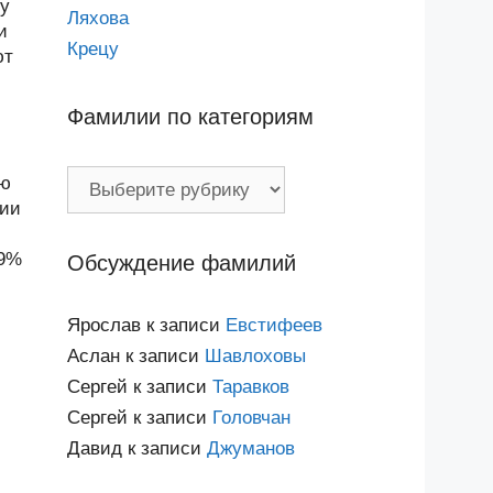
му
Ляхова
и
Крецу
ют
Фамилии по категориям
Фамилии
ью
по
лии
категориям
79%
Обсуждение фамилий
Ярослав
к записи
Евстифеев
Аслан
к записи
Шавлоховы
Сергей
к записи
Таравков
Сергей
к записи
Головчан
Давид
к записи
Джуманов