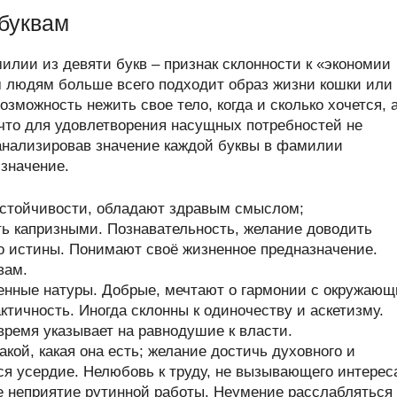
буквам
илии из девяти букв – признак склонности к «экономии
им людям больше всего подходит образ жизни кошки или
возможность нежить свое тело, когда и сколько хочется, 
 что для удовлетворения насущных потребностей не
анализировав значение каждой буквы в фамилии
 значение.
стойчивости, обладают здравым смыслом;
ь капризными. Познавательность, желание доводить
до истины. Понимают своё жизненное предназначение.
вам.
енные натуры. Добрые, мечтают о гармонии с окружаю
тичность. Иногда склонны к одиночеству и аскетизму.
время указывает на равнодушие к власти.
кой, какая она есть; желание достичь духовного и
ся усердие. Нелюбовь к труду, не вызывающего интерес
е неприятие рутинной работы. Неумение расслабляться