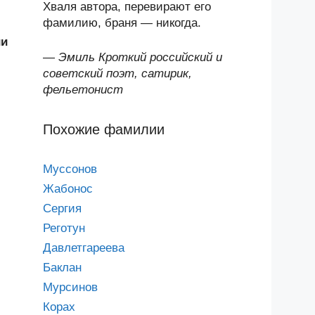
Хваля автора, перевирают его
фамилию, браня — никогда.
ии
—
Эмиль Кроткий российский и
советский поэт, сатирик,
фельетонист
Похожие фамилии
Муссонов
Жабонос
Сергия
Реготун
Давлетгареева
Баклан
Мурсинов
Корах