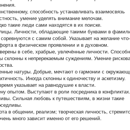
мнения.
инственному, способность устанавливать взаимосвязь
тность, умение уделять внимание мелочам.
ко такие люди сами находятся в их поиске.
ллицы. Личности, обладающие такими буквами в фамил
и соревнуются с самим собой. Указывает на желание что
форта в физическом проявлении и в духовном.
верены в себе, храбрые, увлечённые личности. Способ
ры склонны к непререкаемым суждениям. Умение рисков
рства.
енные натуры. Добрые, мечтают о гармонии с окружаю
тичность. Иногда склонны к одиночеству и аскетизму.
время указывает на равнодушие к власти.
у опытом. Выступают в роли посредника в конфликтах
ивы. Сильная любовь к путешествиям, в жизни такие
оседливы.
та в общении, реализм; творческая личность, стремит
очень много зависит именно от его решений.