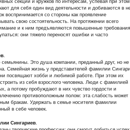
ивных секций и кружков по интересам, успевая при этом
рают для себя один вид деятельности и добиваются в н
к воспринимается со стороны как проявление
зывать свою состоятельность. На протяжении всего
нимание и к ним предъявляются повышенные требования
паться: они тяжело переносят ошибки и часто
ев
.
семьянины. Это душа компании, преданный друг, но не
на. Семейная жизнь у представителей фамилии Сингар
 они посвящают хобби и любимой работе. При этом их
я строить из себя взрослого человека. Люди с фамилией
, а потому пробуждают в них чувство гордости и
увлечению противоположным полом: эта слабость может
рным бракам. Удержать в семье носителя фамилии
ный в себе человек.
лии Сингариев
.
аны творческие профессии: они смогут добиться успех