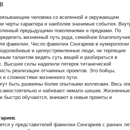
в
связывающим человека со вселенной и окружающим
ые черты характера и наиболее значимые события. Внут
опленный предыдущими поколениями и предками. По
ределить жизненный путь рода, семейное благополучие
теля фамилии. Число фамилии Сингариев в нумерологи
бодолюбивые и целеустремленные люди, не терпящие
нным талантом видеть суть вещей и разбираться в
х. Высшие силы наделили пятерок титанической
ность реализации отчаянных проектов. Это бойцы,
к и сложностями жизненного пути.
гут быть развеяны более опытными коллегами. Весь оп
 самостоятельно и набивают немало шишек. Жизненные
ни быстро обучаются, вникают в новые проекты и
гариев
.
ется у представителей фамилии Сингариев с ранних лет