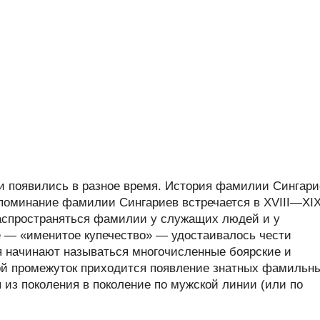
 появились в разное время. История фамилии Сингари
 упоминание фамилии Сингариев встречается в XVIII—XI
 распространяться фамилии у служащих людей и у
ое — «именитое купечество» — удостаивалось чести
 начинают называться многочисленные боярские и
ой промежуток приходится появление знатных фамильн
 из поколения в поколение по мужской линии (или по