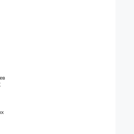
ев
X
ых