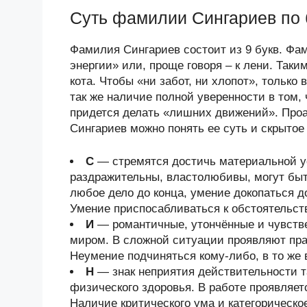
Суть фамилии Сингариев по 
Фамилия Сингариев состоит из 9 букв. Фам
энергии» или, проще говоря – к лени. Так
кота. Чтобы «ни забот, ни хлопот», только 
так же наличие полной уверенности в том,
придется делать «лишних движений». Про
Сингариев можно понять ее суть и скрытое
С
— стремятся достичь материальной у
раздражительны, властолюбивы, могут быт
любое дело до конца, умение докопаться 
Умение приспосабливаться к обстоятельст
И
— романтичные, утончённые и чувств
миром. В сложной ситуации проявляют прак
Неумение подчиняться кому-либо, в то же 
Н
— знак неприятия действительности та
физического здоровья. В работе проявляет
Наличие критического ума и категорическо