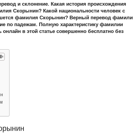
er
at
e
ail
р
еревод и склонение. Какая история происхождения
s
gr
а
лия Скорынин? Какой национальности человек с
ишется фамилия Скорынин? Верный перевод фамили
A
a
в
ние по падежам. Полную характеристику фамилии
p
m
и
 онлайн в этой статье совершенно бесплатно без
p
ть
ин
ам
орынин