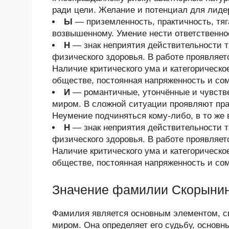
ради цели. Желание и потенциал для лиде
Ы
— приземленность, практичность, тяг
возвышенному. Умение нести ответственнос
Н
— знак неприятия действительности та
физического здоровья. В работе проявляет
Наличие критического ума и категорическо
обществе, постоянная напряженность и со
И
— романтичные, утончённые и чувств
миром. В сложной ситуации проявляют прак
Неумение подчиняться кому-либо, в то же 
Н
— знак неприятия действительности та
физического здоровья. В работе проявляет
Наличие критического ума и категорическо
обществе, постоянная напряженность и со
Значение фамилии Скорыни
Фамилия является основным элементом, 
миром. Она определяет его судьбу, основн