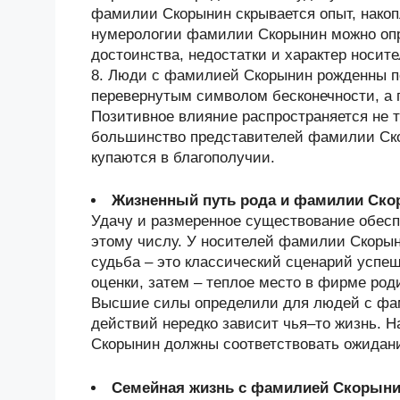
фамилии Скорынин скрывается опыт, нако
нумерологии фамилии Скорынин можно опр
достоинства, недостатки и характер носи
8. Люди с фамилией Скорынин рожденны п
перевернутым символом бесконечности, а 
Позитивное влияние распространяется не т
большинство представителей фамилии Ско
купаются в благополучии.
Жизненный путь рода и фамилии Ск
Удачу и размеренное существование обесп
этому числу. У носителей фамилии Скорын
судьба – это классический сценарий успеш
оценки, затем – теплое место в фирме род
Высшие силы определили для людей с фам
действий нередко зависит чья–то жизнь. 
Скорынин должны соответствовать ожидан
Семейная жизнь с фамилией Скорын