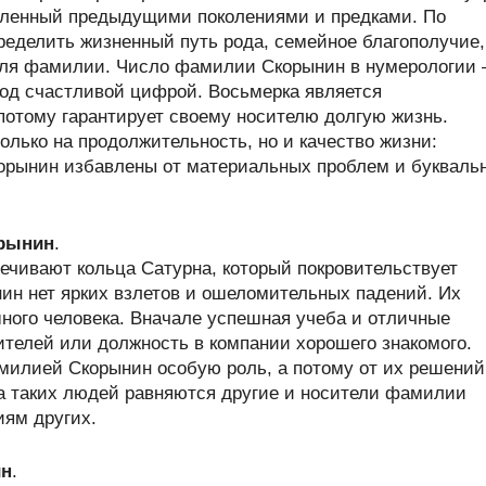
пленный предыдущими поколениями и предками. По
еделить жизненный путь рода, семейное благополучие,
теля фамилии. Число фамилии Скорынин в нумерологии
од счастливой цифрой. Восьмерка является
потому гарантирует своему носителю долгую жизнь.
олько на продолжительность, но и качество жизни:
рынин избавлены от материальных проблем и букваль
орынин
.
ечивают кольца Сатурна, который покровительствует
ин нет ярких взлетов и ошеломительных падений. Их
ного человека. Вначале успешная учеба и отличные
ителей или должность в компании хорошего знакомого.
илией Скорынин особую роль, а потому от их решений
На таких людей равняются другие и носители фамилии
иям других.
ин
.