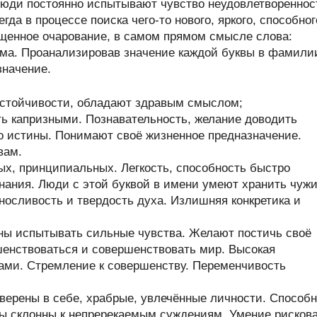
люди постоянно испытывают чувство неудовлетвореннос
а в процессе поиска чего-то нового, яркого, способног
щенное очарование, в самом прямом смысле слова:
ума. Проанализировав значение каждой буквы в фамили
значение.
стойчивости, обладают здравым смыслом;
ь капризными. Познавательность, желание доводить
до истины. Понимают своё жизненное предназначение.
вам.
х, принципиальных. Легкость, способность быстро
нания. Люди с этой буквой в имени умеют хранить чуж
ыносливость и твердость духа. Излишняя конкретика и
ны испытывать сильные чувства. Желают постичь своё
енствоваться и совершенствовать мир. Высокая
ами. Стремление к совершенству. Переменчивость
верены в себе, храбрые, увлечённые личности. Способ
ры склонны к непререкаемым суждениям. Умение рисков