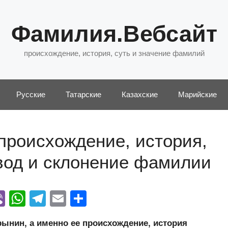
Фамилия.Вебсайт
происхождение, история, суть и значение фамилий
Русские
Татарские
Казахские
Марийские
происхождение, история,
евод и склонение фамилии
Vi
W
T
E
О
y
b
h
el
m
тп
нин, а именно ее происхождение, история