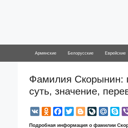
Перейти
к
содержимому
Армянские
Белорусские
Еврейские
Фамилия Скорынин: 
суть, значение, пер
V
O
F
T
Bl
Li
M
S
K
d
a
wi
o
v
ail
k
Подробная информация о фамилии Скоры