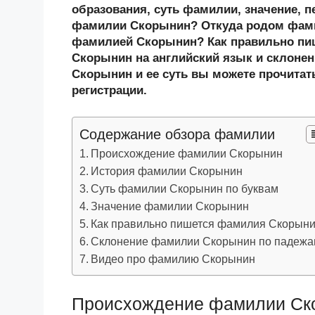
n
c
tt
g
e
.R
p
образования, суть фамилии, значение, п
o
e
er
g
J
u
e
фамилии Скорынин? Откуда родом фами
фамилией Скорынин? Как правильно п
kl
b
er
o
Скорынин на английский язык и склоне
a
o
ur
Скорынин и ее суть вы можете прочитать
ss
o
n
регистрации.
ni
k
al
Содержание обзора фамилии
ki
Происхождение фамилии Скорынин
История фамилии Скорынин
Суть фамилии Скорынин по буквам
Значение фамилии Скорынин
Как правильно пишется фамилия Скорын
Склонение фамилии Скорынин по падеж
Видео про фамилию Скорынин
Происхождение фамилии Ск