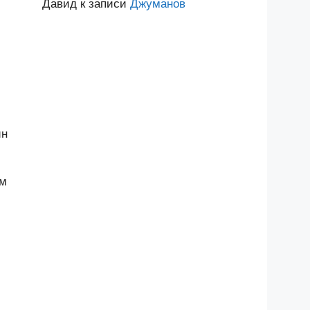
Давид
к записи
Джуманов
ин
им