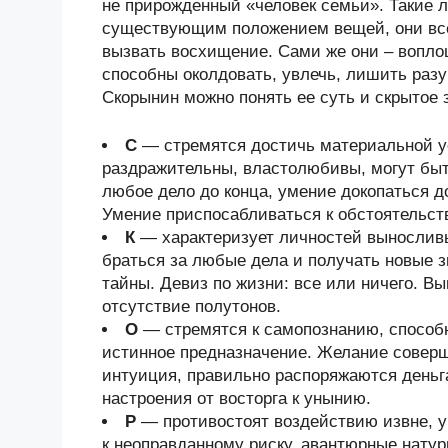
не прирожденный «человек семьи». Такие 
существующим положением вещей, они всегд
вызвать восхищение. Сами же они – вопло
способны околдовать, увлечь, лишить раз
Скорынин можно понять ее суть и скрытое 
С
— стремятся достичь материальной у
раздражительны, властолюбивы, могут быт
любое дело до конца, умение докопаться 
Умение приспосабливаться к обстоятельст
К
— характеризует личностей выносливы
браться за любые дела и получать новые з
тайны. Девиз по жизни: все или ничего. В
отсутствие полутонов.
О
— стремятся к самопознанию, способ
истинное предназначение. Желание соверш
интуиция, правильно распоряжаются деньг
настроения от восторга к унынию.
Р
— противостоят воздействию извне, у
к неоправданному риску, авантюрные нату