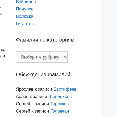
Вайчичев
у
Пичуров
и
Волкожа
Гигантов
Фамилии по категориям
 не
Фамилии
или
по
категориям
Обсуждение фамилий
Ярослав
к записи
Евстифеев
Аслан
к записи
Шавлоховы
Сергей
к записи
Таравков
Сергей
к записи
Головчан