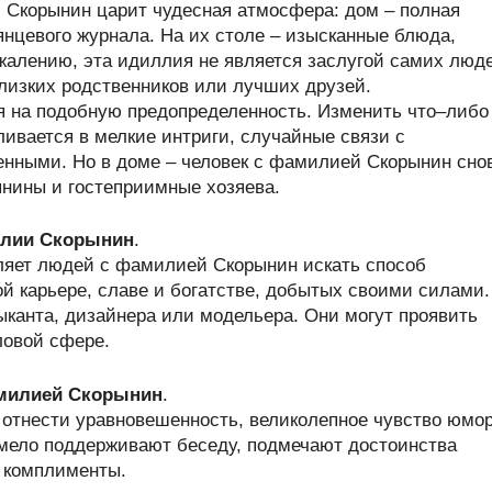
 Скорынин царит чудесная атмосфера: дом – полная
нцевого журнала. На их столе – изысканные блюда,
жалению, эта идиллия не является заслугой самих люд
лизких родственников или лучших друзей.
ся на подобную предопределенность. Изменить что–либо
ливается в мелкие интриги, случайные связи с
нными. Но в доме – человек с фамилией Скорынин сно
нины и гостеприимные хозяева.
илии Скорынин
.
ляет людей с фамилией Скорынин искать способ
й карьере, славе и богатстве, добытых своими силами.
канта, дизайнера или модельера. Они могут проявить
ловой сфере.
амилией Скорынин
.
отнести уравновешенность, великолепное чувство юмор
мело поддерживают беседу, подмечают достоинства
 комплименты.