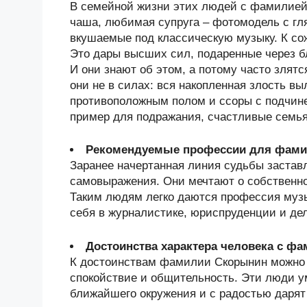
В семейной жизни этих людей с фамилией
чаша, любимая супруга – фотомодель с гля
вкушаемые под классическую музыку. К со
Это дары высших сил, подаренные через б
И они знают об этом, а потому часто злят
они не в силах: вся накопленная злость вы
противоположным полом и ссоры с подчине
пример для подражания, счастливые семья
Рекомендуемые профессии для фам
Заранее начертанная линия судьбы застав
самовыражения. Они мечтают о собственно
Таким людям легко даются профессия музы
себя в журналистике, юриспруденции и де
Достоинства характера человека с ф
К достоинствам фамилии Скорынин можно 
спокойствие и общительность. Эти люди у
ближайшего окружения и с радостью дарят