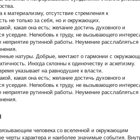
рства.
а к материализму, отсутствие стремления к
ть не только за себя, но и окружающих.
кой, какая она есть; желание достичь духовного и
ся усердие. Нелюбовь к труду, не вызывающего интерес
е неприятие рутинной работы. Неумение расслабляться
мнения.
енные натуры. Добрые, мечтают о гармонии с окружаю
тичность. Иногда склонны к одиночеству и аскетизму.
время указывает на равнодушие к власти.
кой, какая она есть; желание достичь духовного и
ся усердие. Нелюбовь к труду, не вызывающего интерес
е неприятие рутинной работы. Неумение расслабляться
мнения.
н
связывающим человека со вселенной и окружающим
ые черты характера и наиболее значимые события. Внут