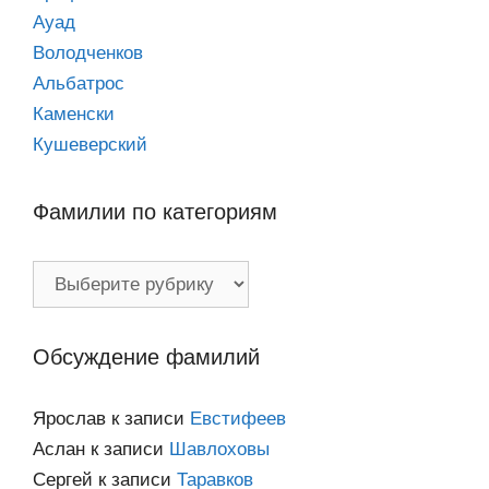
Ауад
Володченков
Альбатрос
Каменски
Кушеверский
Фамилии по категориям
Фамилии
по
категориям
Обсуждение фамилий
Ярослав
к записи
Евстифеев
Аслан
к записи
Шавлоховы
Сергей
к записи
Таравков