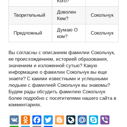
Кого?
Доволен
Творительный
Сокольчук
Кем?
Думаю О
Предложный
Сокольчук
ком?
Вы согласны с описанием фамилии Сокольчук,
ее происхождением, историей образования,
значением и изложенной сутью? Какую
информацию о фамилии Сокольчук вы еще
знаете? С какими известными и успешными
людьми с фамилией Сокольчук вы знакомы?
Будем рады обсудить фамилию Сокольчук
более подробно с посетителями нашего сайта в
комментариях.
V
O
F
T
Bl
Li
M
S
Vi