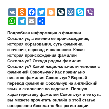
V
O
F
T
Bl
Li
M
S
Vi
K
d
a
wi
o
v
ail
ky
b
W
T
E
О
n
c
tt
g
e
.R
p
er
h
el
m
тп
Подробная информация о фамилии
o
e
er
g
J
u
e
at
e
ail
р
Сокольчук, а именно ее происхождение,
kl
b
er
o
s
gr
а
история образования, суть фамилии,
a
o
ur
значение, перевод и склонение. Какая
A
a
в
история происхождения фамилии
ss
o
n
p
m
и
Сокольчук? Откуда родом фамилия
ni
k
al
p
ть
Сокольчук? Какой национальности человек с
фамилией Сокольчук? Как правильно
ki
пишется фамилия Сокольчук? Верный
перевод фамилии Сокольчук на английский
язык и склонение по падежам. Полную
характеристику фамилии Сокольчук и ее суть
вы можете прочитать онлайн в этой статье
совершенно бесплатно без регистрации.