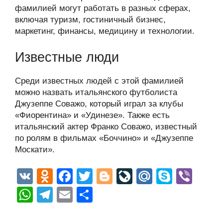
фамилией могут работать в разных сферах,
включая туризм, гостиничный бизнес,
маркетинг, финансы, медицину и технологии.
Известные люди
Среди известных людей с этой фамилией
можно назвать итальянского футболиста
Джузеппе Соважо, который играл за клубы
«Фиорентина» и «Удинезе». Также есть
итальянский актер Франко Соважо, известный
по ролям в фильмах «Боччино» и «Джузеппе
Москати».
V
O
F
T
Bl
Li
M
S
Vi
K
d
a
wi
o
v
ail
ky
b
W
T
E
О
n
c
tt
g
e
.R
p
er
h
el
m
тп