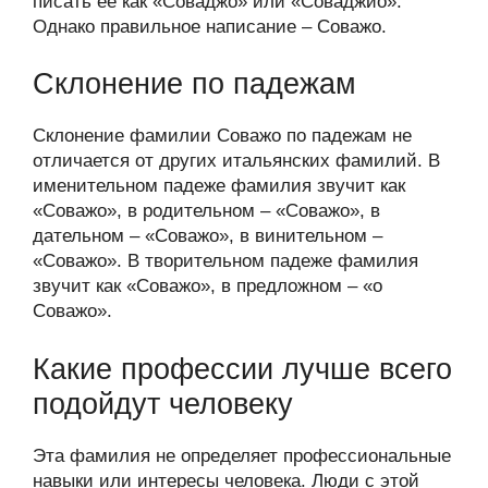
писать ее как «Соваджо» или «Соваджио».
Однако правильное написание – Соважо.
Склонение по падежам
Склонение фамилии Соважо по падежам не
отличается от других итальянских фамилий. В
именительном падеже фамилия звучит как
«Соважо», в родительном – «Соважо», в
дательном – «Соважо», в винительном –
«Соважо». В творительном падеже фамилия
звучит как «Соважо», в предложном – «о
Соважо».
Какие профессии лучше всего
подойдут человеку
Эта фамилия не определяет профессиональные
навыки или интересы человека. Люди с этой