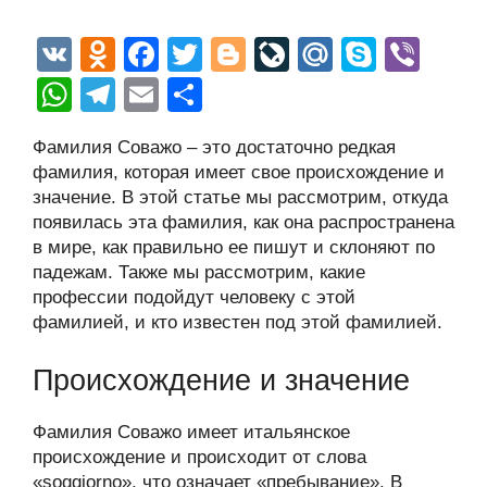
V
O
F
T
Bl
Li
M
S
Vi
K
d
a
wi
o
v
ail
ky
b
W
T
E
О
n
c
tt
g
e
.R
p
er
h
el
m
тп
Фамилия Соважо – это достаточно редкая
o
e
er
g
J
u
e
at
e
ail
р
фамилия, которая имеет свое происхождение и
kl
b
er
o
s
gr
а
значение. В этой статье мы рассмотрим, откуда
a
o
ur
появилась эта фамилия, как она распространена
A
a
в
в мире, как правильно ее пишут и склоняют по
ss
o
n
p
m
и
падежам. Также мы рассмотрим, какие
ni
k
al
p
ть
профессии подойдут человеку с этой
фамилией, и кто известен под этой фамилией.
ki
Происхождение и значение
Фамилия Соважо имеет итальянское
происхождение и происходит от слова
«soggiorno», что означает «пребывание». В