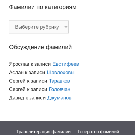
Фамилии по категориям
Фамилии
по
категориям
Обсуждение фамилий
Ярослав
к записи
Евстифеев
Аслан
к записи
Шавлоховы
Сергей
к записи
Таравков
Сергей
к записи
Головчан
Давид
к записи
Джуманов
Транслитерация фамилии
Генератор фамилий