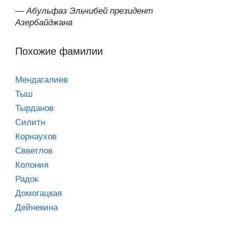
—
Абульфаз Эльчибей президент
Азербайджана
Похожие фамилии
Мендагалиев
Тыш
Тырданов
Силитн
Корнаухов
Свветлов
Колония
Радок
Домогацкая
Дейнекина