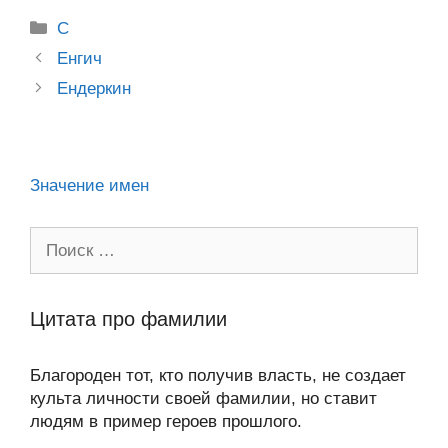
o
e
er
g
J
u
e
at
e
ail
р
Рубрики
kl
b
er
o
С
s
gr
а
Post
a
o
ur
Енгич
A
a
в
navigation
Ендеркин
ss
o
n
p
m
и
ni
k
al
p
ть
ki
Значение имен
Поиск:
Цитата про фамилии
Благороден тот, кто получив власть, не создает
культа личности своей фамилии, но ставит
людям в пример героев прошлого.