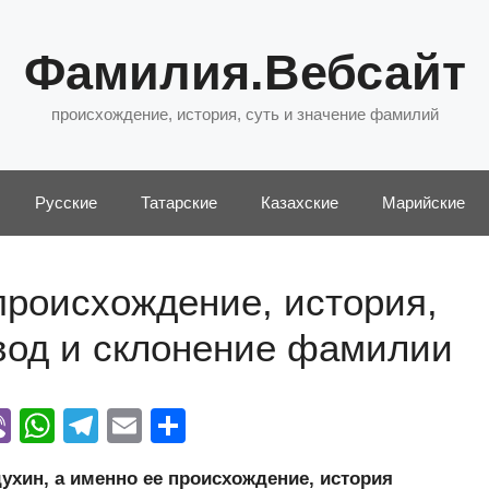
Фамилия.Вебсайт
происхождение, история, суть и значение фамилий
Русские
Татарские
Казахские
Марийские
происхождение, история,
евод и склонение фамилии
Vi
W
T
E
О
y
b
h
el
m
тп
хин, а именно ее происхождение, история