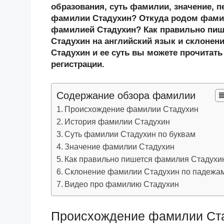
n
c
tt
g
e
.R
p
образования, суть фамилии, значение, п
o
e
er
g
J
u
e
фамилии Стадухин? Откуда родом фамил
фамилией Стадухин? Как правильно пи
kl
b
er
o
Стадухин на английский язык и склонен
a
o
ur
Стадухин и ее суть вы можете прочитать
ss
o
n
регистрации.
ni
k
al
Содержание обзора фамилии
ki
Происхождение фамилии Стадухин
История фамилии Стадухин
Суть фамилии Стадухин по буквам
Значение фамилии Стадухин
Как правильно пишется фамилия Стадухи
Склонение фамилии Стадухин по падежа
Видео про фамилию Стадухин
Происхождение фамилии Ст