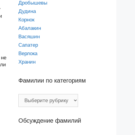
Дробышевы
у
Дудина
и
Корнок
Абалакин
Васяшин
Сапатер
Верлока
 не
Хранин
или
Фамилии по категориям
Фамилии
по
категориям
Обсуждение фамилий