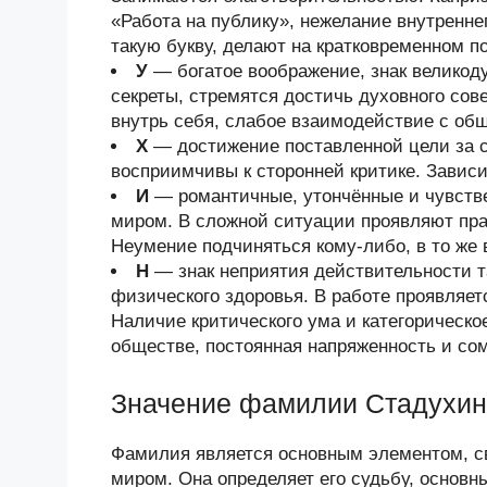
«Работа на публику», нежелание внутренн
такую букву, делают на кратковременном 
У
— богатое воображение, знак велико
секреты, стремятся достичь духовного со
внутрь себя, слабое взаимодействие с об
Х
— достижение поставленной цели за с
восприимчивы к сторонней критике. Завис
И
— романтичные, утончённые и чувств
миром. В сложной ситуации проявляют прак
Неумение подчиняться кому-либо, в то же 
Н
— знак неприятия действительности та
физического здоровья. В работе проявляет
Наличие критического ума и категорическо
обществе, постоянная напряженность и со
Значение фамилии Стадухин
Фамилия является основным элементом, 
миром. Она определяет его судьбу, основн