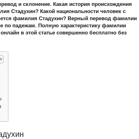
er
at
e
ail
р
еревод и склонение. Какая история происхождения
s
gr
а
ия Стадухин? Какой национальности человек с
шется фамилия Стадухин? Верный перевод фамилии
A
a
в
ие по падежам. Полную характеристику фамилии
p
m
и
 онлайн в этой статье совершенно бесплатно без
p
ть
н
м
адухин