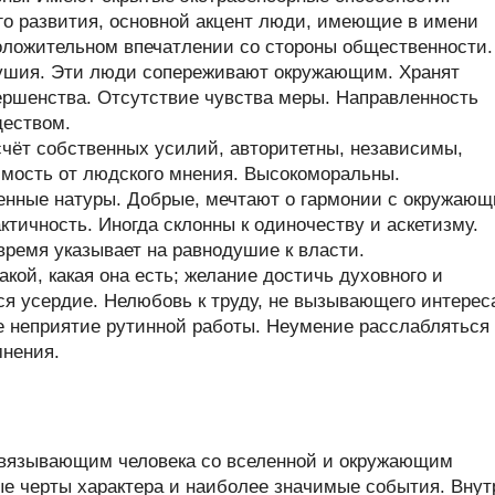
его развития, основной акцент люди, имеющие в имени
положительном впечатлении со стороны общественности.
душия. Эти люди сопереживают окружающим. Хранят
вершенства. Отсутствие чувства меры. Направленность
ществом.
чёт собственных усилий, авторитетны, независимы,
имость от людского мнения. Высокоморальны.
енные натуры. Добрые, мечтают о гармонии с окружаю
тичность. Иногда склонны к одиночеству и аскетизму.
время указывает на равнодушие к власти.
кой, какая она есть; желание достичь духовного и
ся усердие. Нелюбовь к труду, не вызывающего интерес
е неприятие рутинной работы. Неумение расслабляться
мнения.
связывающим человека со вселенной и окружающим
ые черты характера и наиболее значимые события. Внут