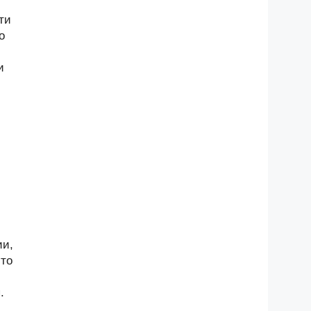
ти
о
и
ии,
-то
.