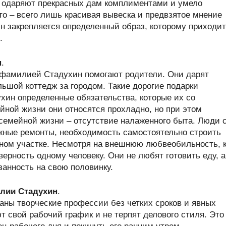
, одаряют прекрасных дам комплиментами и умело
о – всего лишь красивая вывеска и предвзятое мнение
 закрепляется определенный образ, которому приходи
.
н
.
 фамилией Стадухин помогают родители. Они дарят
ьшой коттедж за городом. Такие дорогие подарки
ин определенные обязательства, которые их со
йной жизни они относятся прохладно, но при этом
семейной жизни – отсутствие налаженного быта. Люди 
жные ремонты, необходимость самостоятельно строить
ном участке. Несмотря на внешнюю любвеобильность, 
ерность одному человеку. Они не любят готовить еду, а
анность на свою половинку.
лии Стадухин
.
ны творческие профессии без четких сроков и явных
 свой рабочий график и не терпят делового стиля. Это