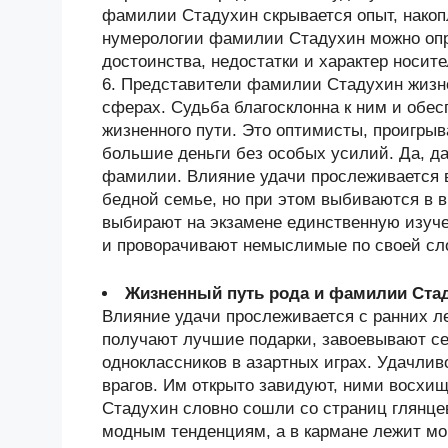
фамилии Стадухин скрывается опыт, нако
нумерологии фамилии Стадухин можно опр
достоинства, недостатки и характер носи
6. Представители фамилии Стадухин жизн
сферах. Судьба благосклонна к ним и обес
жизненного пути. Это оптимисты, проигры
большие деньги без особых усилий. Да, да
фамилии. Влияние удачи прослеживается 
бедной семье, но при этом выбиваются в 
выбирают на экзамене единственную изуче
и проворачивают немыслимые по своей сл
Жизненный путь рода и фамилии Ста
Влияние удачи прослеживается с ранних ле
получают лучшие подарки, завоевывают се
одноклассников в азартных играх. Удачлив
врагов. Им открыто завидуют, ними восхи
Стадухин словно сошли со страниц глянце
модным тенденциям, а в кармане лежит м