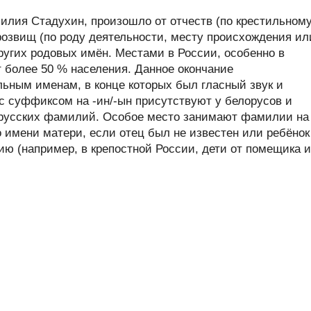
лия Стадухин, произошло от отчеств (по крестильном
розвищ (по роду деятельности, месту происхождения ил
других родовых имён. Местами в России, особенно в
 более 50 % населения. Данное окончание
ьным именам, в конце которых был гласный звук и
 суффиксом на -ин/-ын присутствуют у белорусов и
русских фамилий. Особое место занимают фамилии на
о имени матери, если отец был не известен или ребёнок
ю (например, в крепостной России, дети от помещика 