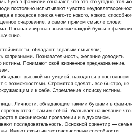
ь букв в фамилии означают, что это кто угодно, только
люди постоянно испытывают чувство неудовлетвореннос
а в процессе поиска чего-то нового, яркого, способног
щенное очарование, в самом прямом смысле слова:
ума. Проанализировав значение каждой буквы в фамили
значение.
стойчивости, обладают здравым смыслом;
ь капризными. Познавательность, желание доводить
до истины. Понимают своё жизненное предназначение.
вам.
обладают высокой интуицией, находятся в постоянном
т с возможностями. Стремятся сделать все быстро, не
 окружающим и к себе. Стремление к поиску истины.
ллицы. Личности, обладающие такими буквами в фамил
и соревнуются с самим собой. Указывает на желание что
форта в физическом проявлении и в духовном.
ывают последовательность. Основной ориентир — семья
ны. Имеют скрытые экстрасенсорные способности.