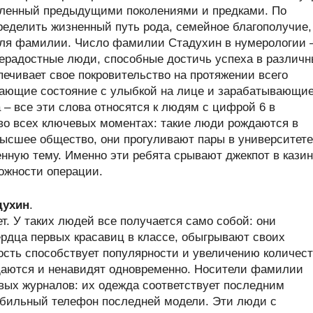
пленный предыдущими поколениями и предками. По
еделить жизненный путь рода, семейное благополучие,
теля фамилии. Число фамилии Стадухин в нумерологии
ерадостные люди, способные достичь успеха в различ
печивает свое покровительство на протяжении всего
вающие состояние с улыбкой на лице и зарабатывающи
 – все эти слова относятся к людям с цифрой 6 в
во всех ключевых моментах: такие люди рождаются в
высшее общество, они прогуливают пары в университете
нную тему. Именно эти ребята срывают джекпот в кази
ожности операции.
духин
.
т. У таких людей все получается само собой: они
рдца первых красавиц в классе, обыгрывают своих
ость способствует популярности и увеличению количес
щаются и ненавидят одновременно. Носители фамилии
вых журналов: их одежда соответствует последним
обильный телефон последней модели. Эти люди с