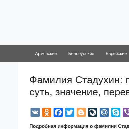
Перейти
к
содержимому
Армянские
Белорусские
Еврейские
Фамилия Стадухин: 
суть, значение, пер
V
O
F
T
Bl
Li
M
S
K
d
a
wi
o
v
ail
k
Подробная информация о фамилии Стаду