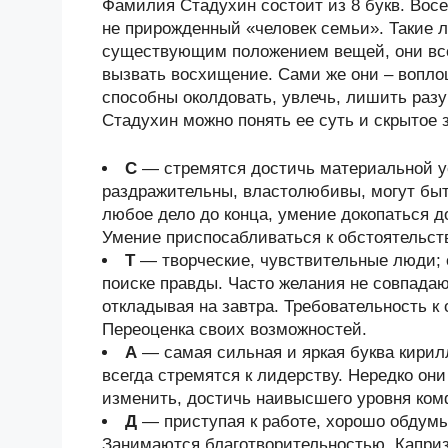
Фамилия Стадухин состоит из 8 букв. Восем
не прирожденный «человек семьи». Такие 
существующим положением вещей, они всегд
вызвать восхищение. Сами же они – вопло
способны околдовать, увлечь, лишить раз
Стадухин можно понять ее суть и скрытое 
С
— стремятся достичь материальной у
раздражительны, властолюбивы, могут быт
любое дело до конца, умение докопаться 
Умение приспосабливаться к обстоятельст
Т
— творческие, чувствительные люди; 
поиске правды. Часто желания не совпадаю
откладывая на завтра. Требовательность к
Переоценка своих возможностей.
А
— самая сильная и яркая буква кири
всегда стремятся к лидерству. Нередко он
изменить, достичь наивысшего уровня ком
Д
— приступая к работе, хорошо обдум
Занимаются благотворительностью. Каприз