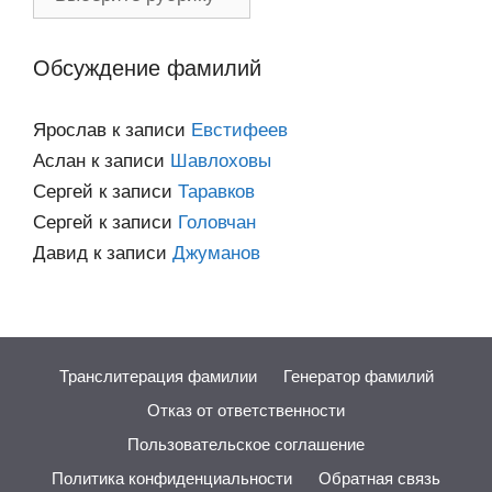
по
категориям
Обсуждение фамилий
Ярослав
к записи
Евстифеев
Аслан
к записи
Шавлоховы
Сергей
к записи
Таравков
Сергей
к записи
Головчан
Давид
к записи
Джуманов
Транслитерация фамилии
Генератор фамилий
Отказ от ответственности
Пользовательское соглашение
Политика конфиденциальности
Обратная связь