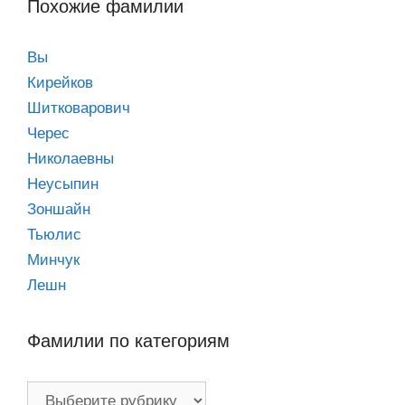
Похожие фамилии
Вы
Кирейков
Шитковарович
Черес
Николаевны
Неусыпин
Зоншайн
Тьюлис
Минчук
Лешн
Фамилии по категориям
Фамилии