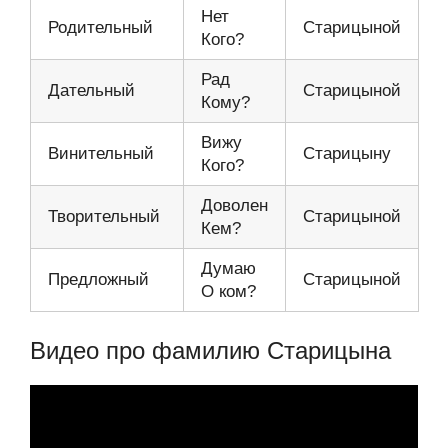
Нет
Родительный
Старицыной
Кого?
Рад
Дательный
Старицыной
Кому?
Вижу
Винительный
Старицыну
Кого?
Доволен
Творительный
Старицыной
Кем?
Думаю
Предложный
Старицыной
О ком?
Видео про фамилию Старицына