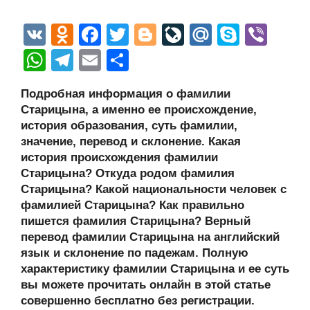
V
O
F
T
Bl
Li
M
S
Vi
K
d
a
wi
o
v
ail
ky
b
W
T
E
О
n
c
tt
g
e
.R
p
er
h
el
m
тп
Подробная информация о фамилии
o
e
er
g
J
u
e
at
e
ail
р
Старицына, а именно ее происхождение,
kl
b
er
o
s
gr
а
история образования, суть фамилии,
a
o
ur
значение, перевод и склонение. Какая
A
a
в
история происхождения фамилии
ss
o
n
p
m
и
Старицына? Откуда родом фамилия
ni
k
al
p
ть
Старицына? Какой национальности человек с
фамилией Старицына? Как правильно
ki
пишется фамилия Старицына? Верный
перевод фамилии Старицына на английский
язык и склонение по падежам. Полную
характеристику фамилии Старицына и ее суть
вы можете прочитать онлайн в этой статье
совершенно бесплатно без регистрации.