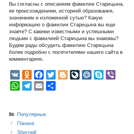
Вы согласны с описанием фамилии Старицына,
ее происхождением, историей образования,
значением и изложенной сутью? Какую
информацию о фамилии Старицына вы еще
знаете? С какими известными и успешными
людьми с фамилией Старицына вы знакомы?
Будем рады обсудить фамилию Старицына
более подробно с посетителями нашего сайта в
комментариях.
V
O
F
T
Bl
Li
M
S
Vi
K
d
a
wi
o
v
ail
ky
b
W
T
E
О
n
c
tt
g
e
.R
p
er
h
el
m
тп
o
e
er
g
J
u
e
at
e
ail
р
kl
b
er
o
s
gr
а
Рубрики
Популярные
a
o
ur
A
a
в
Post
Панана
ss
o
n
navigation
p
m
и
Збиглей