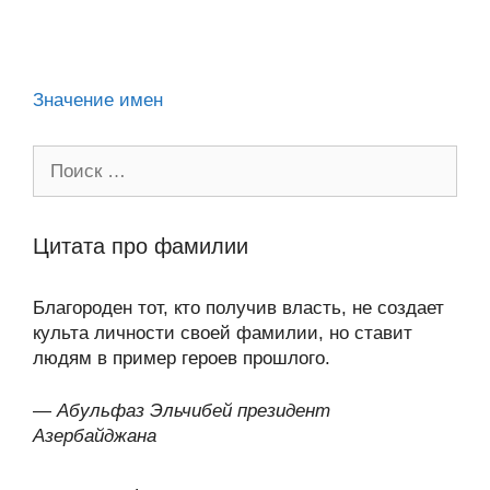
ni
k
al
p
ть
ki
Значение имен
Поиск:
Цитата про фамилии
Благороден тот, кто получив власть, не создает
культа личности своей фамилии, но ставит
людям в пример героев прошлого.
—
Абульфаз Эльчибей президент
Азербайджана