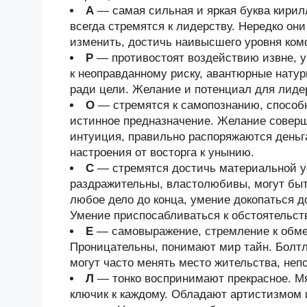
А
— самая сильная и яркая буква кири
всегда стремятся к лидерству. Нередко он
изменить, достичь наивысшего уровня ком
Р
— противостоят воздействию извне, у
к неоправданному риску, авантюрные нату
ради цели. Желание и потенциал для лиде
О
— стремятся к самопознанию, способ
истинное предназначение. Желание соверш
интуиция, правильно распоряжаются деньг
настроения от восторга к унынию.
С
— стремятся достичь материальной у
раздражительны, властолюбивы, могут быт
любое дело до конца, умение докопаться 
Умение приспосабливаться к обстоятельст
Е
— самовыражение, стремление к обмен
Проницательны, понимают мир тайн. Болтл
могут часто менять место жительства, неп
Л
— тонко воспринимают прекрасное. Мя
ключик к каждому. Обладают артистизмом