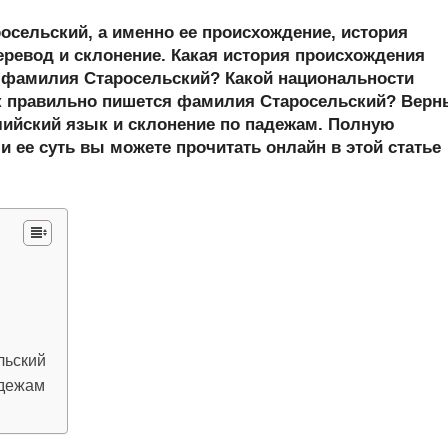
y
b
h
el
m
тп
сельский, а именно ее происхождение, история
er
at
e
ail
р
еревод и склонение. Какая история происхождения
s
gr
а
 фамилия Старосельский? Какой национальности
к правильно пишется фамилия Старосельский? Верн
A
a
в
лийский язык и склонение по падежам. Полную
p
m
и
 ее суть вы можете прочитать онлайн в этой статье
p
ть
льский
адежам