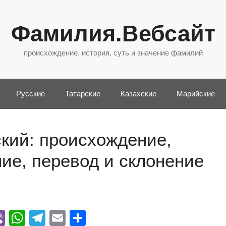
Фамилия.Вебсайт
происхождение, история, суть и значение фамилий
Русские
Татарские
Казахские
Марийские
кий: происхождение,
ние, перевод и склонение
Vi
W
T
E
О