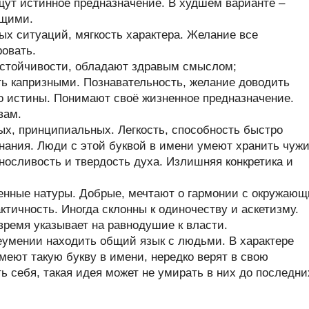
щут истинное предназначение. В худшем варианте –
ющими.
х ситуаций, мягкость характера. Желание все
ровать.
стойчивости, обладают здравым смыслом;
ь капризными. Познавательность, желание доводить
до истины. Понимают своё жизненное предназначение.
вам.
х, принципиальных. Легкость, способность быстро
нания. Люди с этой буквой в имени умеют хранить чуж
ыносливость и твердость духа. Излишняя конкретика и
енные натуры. Добрые, мечтают о гармонии с окружаю
тичность. Иногда склонны к одиночеству и аскетизму.
время указывает на равнодушие к власти.
еумении находить общий язык с людьми. В характере
меют такую букву в имени, нередко верят в свою
ь себя, такая идея может не умирать в них до последни