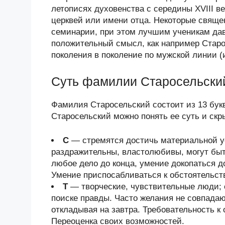
летописях духовенства с середины XVIII в
церквей или имени отца. Некоторые свящ
семинарии, при этом лучшим ученикам да
положительный смысл, как например Старо
поколения в поколение по мужской линии (
Суть фамилии Старосельский
Фамилия Старосельский состоит из 13 бук
Старосельский можно понять ее суть и скр
С
— стремятся достичь материальной у
раздражительны, властолюбивы, могут быт
любое дело до конца, умение докопаться 
Умение приспосабливаться к обстоятельст
Т
— творческие, чувствительные люди; 
поиске правды. Часто желания не совпадаю
откладывая на завтра. Требовательность к
Переоценка своих возможностей.