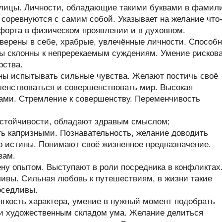
ллицы. Личности, обладающие такими буквами в фамил
и соревнуются с самим собой. Указывает на желание что
форта в физическом проявлении и в духовном.
верены в себе, храбрые, увлечённые личности. Способ
ры склонны к непререкаемым суждениям. Умение рисков
рства.
ны испытывать сильные чувства. Желают постичь своё
енствоваться и совершенствовать мир. Высокая
ами. Стремление к совершенству. Переменчивость
стойчивости, обладают здравым смыслом;
ь капризными. Познавательность, желание доводить
до истины. Понимают своё жизненное предназначение.
вам.
у опытом. Выступают в роли посредника в конфликтах
ивы. Сильная любовь к путешествиям, в жизни такие
оседливы.
гкость характера, умение в нужный момент подобрать
 и художественным складом ума. Желание делиться