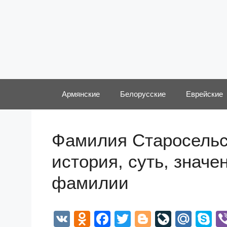
Перейти
к
содержимому
Армянские
Белорусские
Еврейские
Фамилия Старосельс
история, суть, значе
фамилии
V
O
F
T
Bl
Li
M
S