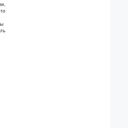
ии,
-то
ны
ать
.