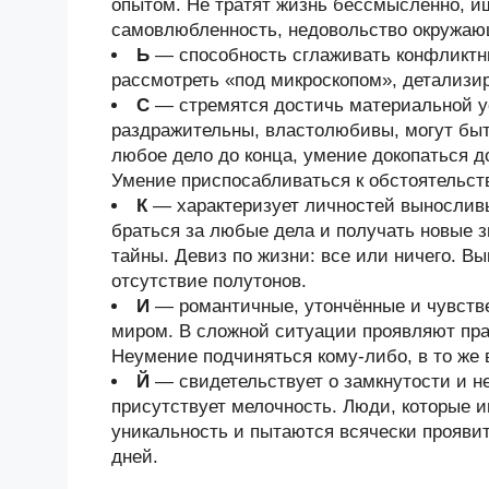
опытом. Не тратят жизнь бессмысленно, и
самовлюбленность, недовольство окружа
Ь
— способность сглаживать конфликтны
рассмотреть «под микроскопом», детализи
С
— стремятся достичь материальной у
раздражительны, властолюбивы, могут быт
любое дело до конца, умение докопаться 
Умение приспосабливаться к обстоятельст
К
— характеризует личностей выносливы
браться за любые дела и получать новые з
тайны. Девиз по жизни: все или ничего. В
отсутствие полутонов.
И
— романтичные, утончённые и чувств
миром. В сложной ситуации проявляют прак
Неумение подчиняться кому-либо, в то же 
Й
— свидетельствует о замкнутости и н
присутствует мелочность. Люди, которые и
уникальность и пытаются всячески проявит
дней.