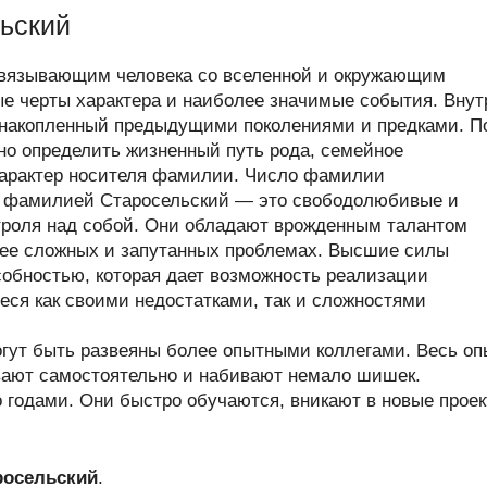
ьский
связывающим человека со вселенной и окружающим
ые черты характера и наиболее значимые события. Внут
 накопленный предыдущими поколениями и предками. П
о определить жизненный путь рода, семейное
 характер носителя фамилии. Число фамилии
с фамилией Старосельский — это свободолюбивые и
троля над собой. Они обладают врожденным талантом
лее сложных и запутанных проблемах. Высшие силы
собностью, которая дает возможность реализации
еся как своими недостатками, так и сложностями
гут быть развеяны более опытными коллегами. Весь оп
ают самостоятельно и набивают немало шишек.
 годами. Они быстро обучаются, вникают в новые прое
росельский
.