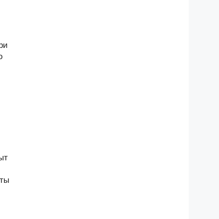
ри
о
ыт
кты