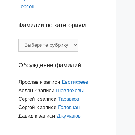
Герсон
Фамилии по категориям
Фамилии
по
категориям
Обсуждение фамилий
Ярослав
к записи
Евстифеев
Аслан
к записи
Шавлоховы
Сергей
к записи
Таравков
Сергей
к записи
Головчан
Давид
к записи
Джуманов