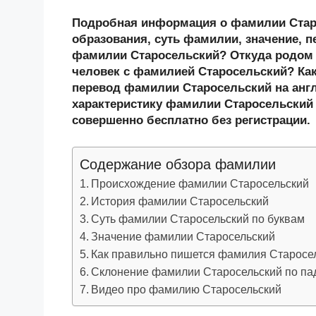
K
d
a
wi
o
v
ail
k
Подробная информация о фамилии Старо
n
c
tt
g
e
.R
p
образования, суть фамилии, значение, п
o
e
er
g
J
u
e
фамилии Старосельский? Откуда родом
человек с фамилией Старосельский? Ка
kl
b
er
o
перевод фамилии Старосельский на анг
a
o
ur
характеристику фамилии Старосельский и
ss
o
n
совершенно бесплатно без регистрации.
ni
k
al
Содержание обзора фамилии
ki
Происхождение фамилии Старосельский
История фамилии Старосельский
Суть фамилии Старосельский по буквам
Значение фамилии Старосельский
Как правильно пишется фамилия Старосе
Склонение фамилии Старосельский по п
Видео про фамилию Старосельский