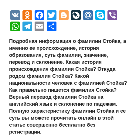
V
O
F
T
Bl
Li
M
S
Vi
K
d
a
wi
o
v
ail
ky
b
W
T
E
О
n
c
tt
g
e
.R
p
er
h
el
m
тп
Подробная информация о фамилии Стойка, а
o
e
er
g
J
u
e
at
e
ail
р
именно ее происхождение, история
kl
b
er
o
s
gr
а
образования, суть фамилии, значение,
a
o
ur
перевод и склонение. Какая история
A
a
в
происхождения фамилии Стойка? Откуда
ss
o
n
p
m
и
родом фамилия Стойка? Какой
ni
k
al
p
ть
национальности человек с фамилией Стойка?
Как правильно пишется фамилия Стойка?
ki
Верный перевод фамилии Стойка на
английский язык и склонение по падежам.
Полную характеристику фамилии Стойка и ее
суть вы можете прочитать онлайн в этой
статье совершенно бесплатно без
регистрации.