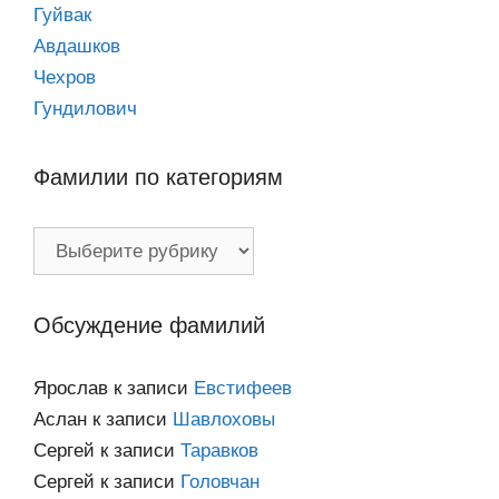
Гуйвак
Авдашков
Чехров
Гундилович
Фамилии по категориям
Фамилии
по
категориям
Обсуждение фамилий
Ярослав
к записи
Евстифеев
Аслан
к записи
Шавлоховы
Сергей
к записи
Таравков
Сергей
к записи
Головчан