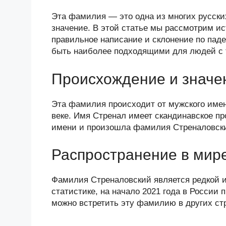
K
d
a
wi
o
v
ail
k
Эта фамилия — это одна из многих русски
n
c
tt
g
e
.R
p
значение. В этой статье мы рассмотрим и
o
e
er
g
J
u
e
правильное написание и склонение по паде
быть наиболее подходящими для людей с 
kl
b
er
o
a
o
ur
Происхождение и значе
ss
o
n
ni
k
al
Эта фамилия происходит от мужского имен
веке. Имя Стренал имеет скандинавское пр
ki
имени и произошла фамилия Стреналовск
Распространение в мир
Фамилия Стреналовский является редкой и
статистике, на начало 2021 года в России 
можно встретить эту фамилию в других стр