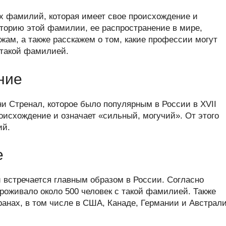
y
b
h
el
m
тп
х фамилий, которая имеет свое происхождение и
er
at
e
ail
р
сторию этой фамилии, ее распространение в мире,
s
gr
а
жам, а также расскажем о том, какие профессии могут
такой фамилией.
A
a
в
p
m
и
ние
p
ть
и Стренал, которое было популярным в России в XVII
оисхождение и означает «сильный, могучий». От этого
ий.
е
 встречается главным образом в России. Согласно
проживало около 500 человек с такой фамилией. Также
анах, в том числе в США, Канаде, Германии и Австрали