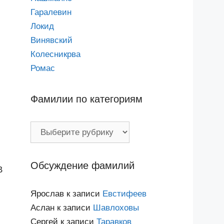
Гаралевин
Локид
Винявский
Колесникрва
Ромас
Фамилии по категориям
Фамилии
по
категориям
Обсуждение фамилий
В
Ярослав
к записи
Евстифеев
Аслан
к записи
Шавлоховы
Сергей
к записи
Таравков