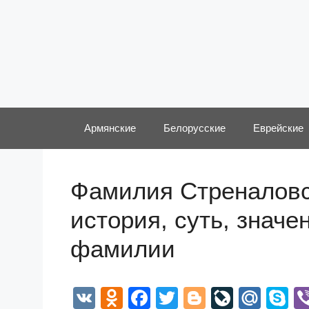
Перейти
к
содержимому
Армянские
Белорусские
Еврейские
Фамилия Стреналовс
история, суть, значе
фамилии
V
O
F
T
Bl
Li
M
S