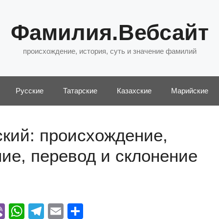
Фамилия.Вебсайт
происхождение, история, суть и значение фамилий
Русские
Татарские
Казахские
Марийские
кий: происхождение,
ние, перевод и склонение
Vi
W
T
E
О