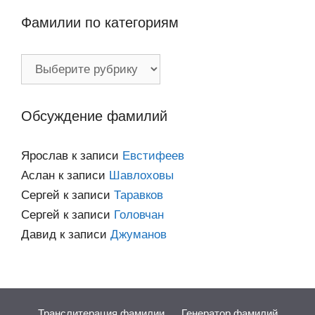
Фамилии по категориям
Фамилии
по
категориям
Обсуждение фамилий
Ярослав
к записи
Евстифеев
Аслан
к записи
Шавлоховы
Сергей
к записи
Таравков
Сергей
к записи
Головчан
Давид
к записи
Джуманов
Транслитерация фамилии
Генератор фамилий