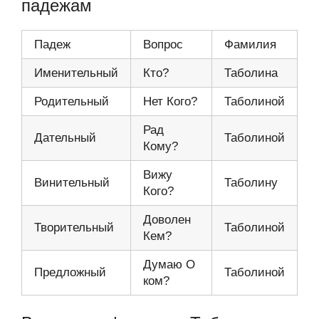
падежам
Падеж
Вопрос
Фамилия
Именительный
Кто?
Таболина
Родительный
Нет Кого?
Таболиной
Рад
Дательный
Таболиной
Кому?
Вижу
Винительный
Таболину
Кого?
Доволен
Творительный
Таболиной
Кем?
Думаю О
Предложный
Таболиной
ком?