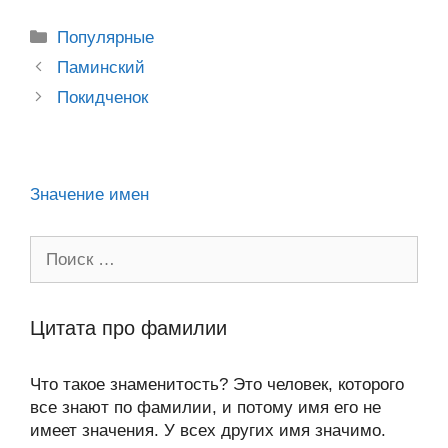
o
e
er
g
J
u
e
at
e
ail
р
kl
b
er
o
s
gr
а
Рубрики
Популярные
a
o
ur
A
a
в
Post
Паминский
ss
o
n
navigation
p
m
и
Покидченок
ni
k
al
p
ть
ki
Значение имен
Поиск:
Цитата про фамилии
Что такое знаменитость? Это человек, которого
все знают по фамилии, и потому имя его не
имеет значения. У всех других имя значимо.