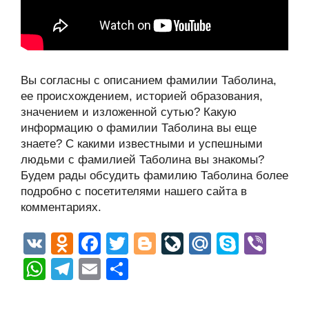
Вы согласны с описанием фамилии Таболина,
ее происхождением, историей образования,
значением и изложенной сутью? Какую
информацию о фамилии Таболина вы еще
знаете? С какими известными и успешными
людьми с фамилией Таболина вы знакомы?
Будем рады обсудить фамилию Таболина более
подробно с посетителями нашего сайта в
комментариях.
V
O
F
T
Bl
Li
M
S
Vi
K
d
a
wi
o
v
ail
ky
b
W
T
E
О
n
c
tt
g
e
.R
p
er
h
el
m
тп