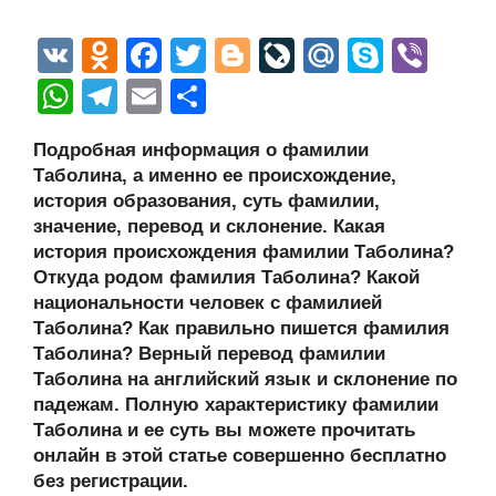
V
O
F
T
Bl
Li
M
S
Vi
K
d
a
wi
o
v
ail
ky
b
W
T
E
О
n
c
tt
g
e
.R
p
er
h
el
m
тп
Подробная информация о фамилии
o
e
er
g
J
u
e
at
e
ail
р
Таболина, а именно ее происхождение,
kl
b
er
o
s
gr
а
история образования, суть фамилии,
a
o
ur
значение, перевод и склонение. Какая
A
a
в
история происхождения фамилии Таболина?
ss
o
n
p
m
и
Откуда родом фамилия Таболина? Какой
ni
k
al
p
ть
национальности человек с фамилией
Таболина? Как правильно пишется фамилия
ki
Таболина? Верный перевод фамилии
Таболина на английский язык и склонение по
падежам. Полную характеристику фамилии
Таболина и ее суть вы можете прочитать
онлайн в этой статье совершенно бесплатно
без регистрации.