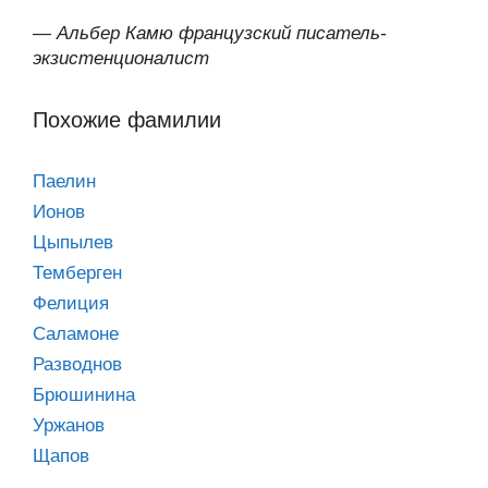
—
Альбер Камю французский писатель-
экзистенционалист
Похожие фамилии
Паелин
Ионов
Цыпылев
Темберген
Фелиция
Саламоне
Разводнов
Брюшинина
Уржанов
Щапов