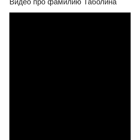
Видео про фамилию Таболина