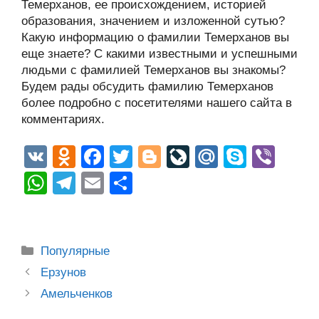
Темерханов, ее происхождением, историей
образования, значением и изложенной сутью?
Какую информацию о фамилии Темерханов вы
еще знаете? С какими известными и успешными
людьми с фамилией Темерханов вы знакомы?
Будем рады обсудить фамилию Темерханов
более подробно с посетителями нашего сайта в
комментариях.
V
O
F
T
Bl
Li
M
S
Vi
K
d
a
wi
o
v
ail
ky
b
W
T
E
О
n
c
tt
g
e
.R
p
er
h
el
m
тп
o
e
er
g
J
u
e
at
e
ail
р
kl
b
er
o
s
gr
а
Рубрики
Популярные
a
o
ur
A
a
в
Post
Ерзунов
ss
o
n
navigation
p
m
и
Амельченков
ni
k
al