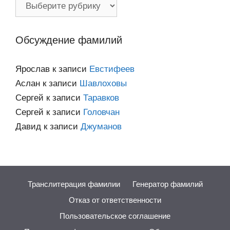
Фамилии
по
категориям
Обсуждение фамилий
Ярослав
к записи
Евстифеев
Аслан
к записи
Шавлоховы
Сергей
к записи
Таравков
Сергей
к записи
Головчан
Давид
к записи
Джуманов
Транслитерация фамилии
Генератор фамилий
Отказ от ответственности
Пользовательское соглашение