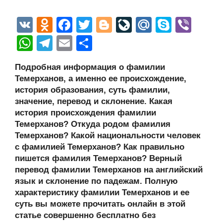
V
O
F
T
Bl
Li
M
S
Vi
K
d
a
wi
o
v
ail
ky
b
W
T
E
О
n
c
tt
g
e
.R
p
er
h
el
m
тп
Подробная информация о фамилии
o
e
er
g
J
u
e
at
e
ail
р
Темерханов, а именно ее происхождение,
kl
b
er
o
s
gr
а
история образования, суть фамилии,
a
o
ur
значение, перевод и склонение. Какая
A
a
в
история происхождения фамилии
ss
o
n
p
m
и
Темерханов? Откуда родом фамилия
ni
k
al
p
ть
Темерханов? Какой национальности человек
с фамилией Темерханов? Как правильно
ki
пишется фамилия Темерханов? Верный
перевод фамилии Темерханов на английский
язык и склонение по падежам. Полную
характеристику фамилии Темерханов и ее
суть вы можете прочитать онлайн в этой
статье совершенно бесплатно без