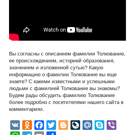
Вы согласны с описанием фамилии Толкование,
ее происхождением, историей образования,
значением и изложенной сутью? Какую
информацию о фамилии Толкование вы еще
знаете? С какими известными и успешными
людьми с фамилией Толкование вы знакомы?
Будем рады обсудить фамилию Толкование
более подробно с посетителями нашего сайта в
комментариях.
V
O
F
T
Bl
Li
M
S
Vi
K
d
a
wi
o
v
ail
ky
b