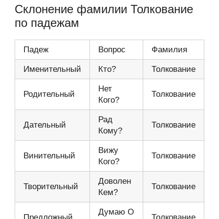
Склонение фамилии Толкование
по падежам
Падеж
Вопрос
Фамилия
Именительный
Кто?
Толкование
Нет
Родительный
Толкование
Кого?
Рад
Дательный
Толкование
Кому?
Вижу
Винительный
Толкование
Кого?
Доволен
Творительный
Толкование
Кем?
Думаю О
Предложный
Толкование