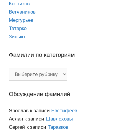
Костиков
Ветчанинов
Мергурьев
Татарко
Зинько
Фамилии по категориям
Фамилии
по
категориям
Обсуждение фамилий
Ярослав
к записи
Евстифеев
Аслан
к записи
Шавлоховы
Сергей
к записи
Таравков