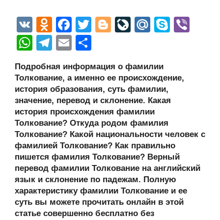
V
O
F
T
Bl
Li
M
S
Vi
K
d
a
wi
o
v
ail
ky
b
W
T
E
О
n
c
tt
g
e
.R
p
er
h
el
m
тп
Подробная информация о фамилии
o
e
er
g
J
u
e
at
e
ail
р
Толкование, а именно ее происхождение,
kl
b
er
o
s
gr
а
история образования, суть фамилии,
a
o
ur
значение, перевод и склонение. Какая
A
a
в
история происхождения фамилии
ss
o
n
p
m
и
Толкование? Откуда родом фамилия
ni
k
al
p
ть
Толкование? Какой национальности человек с
фамилией Толкование? Как правильно
ki
пишется фамилия Толкование? Верный
перевод фамилии Толкование на английский
язык и склонение по падежам. Полную
характеристику фамилии Толкование и ее
суть вы можете прочитать онлайн в этой
статье совершенно бесплатно без