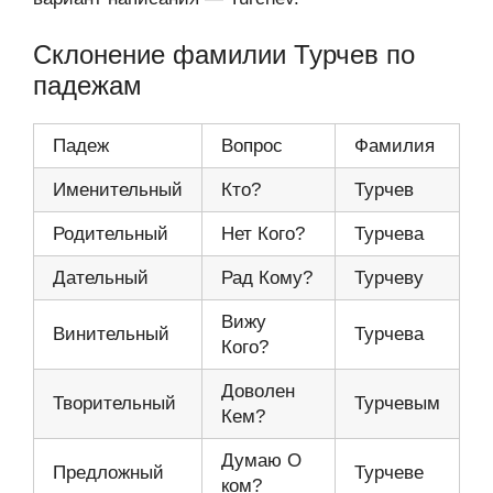
Склонение фамилии Турчев по
падежам
Падеж
Вопрос
Фамилия
Именительный
Кто?
Турчев
Родительный
Нет Кого?
Турчева
Дательный
Рад Кому?
Турчеву
Вижу
Винительный
Турчева
Кого?
Доволен
Творительный
Турчевым
Кем?
Думаю О
Предложный
Турчеве
ком?