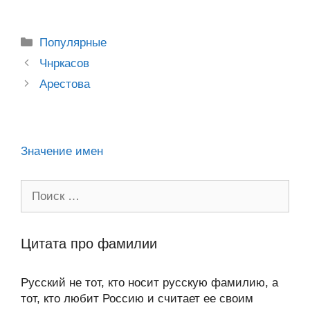
o
e
er
g
J
u
e
at
e
ail
р
kl
b
er
o
s
gr
а
Рубрики
Популярные
a
o
ur
A
a
в
Post
Чнркасов
ss
o
n
navigation
p
m
и
Арестова
ni
k
al
p
ть
ki
Значение имен
Поиск:
Цитата про фамилии
Русский не тот, кто носит русскую фамилию, а
тот, кто любит Россию и считает ее своим