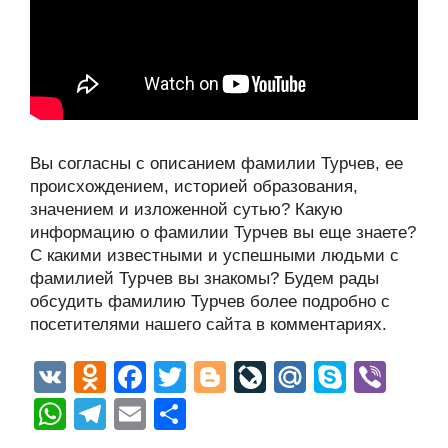
Вы согласны с описанием фамилии Турчев, ее
происхождением, историей образования,
значением и изложенной сутью? Какую
информацию о фамилии Турчев вы еще знаете?
С какими известными и успешными людьми с
фамилией Турчев вы знакомы? Будем рады
обсудить фамилию Турчев более подробно с
посетителями нашего сайта в комментариях.
V
O
F
T
Bl
Li
M
S
Vi
K
d
a
wi
o
v
ail
ky
b
W
T
E
О
n
c
tt
g
e
.R
p
er
h
el
m
тп