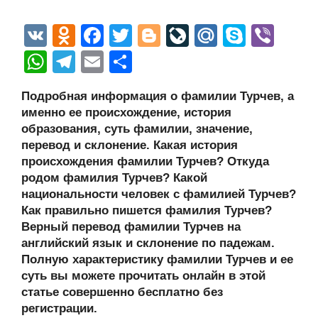
V
O
F
T
Bl
Li
M
S
Vi
K
d
a
wi
o
v
ail
ky
b
W
T
E
О
n
c
tt
g
e
.R
p
er
h
el
m
тп
Подробная информация о фамилии Турчев, а
o
e
er
g
J
u
e
at
e
ail
р
именно ее происхождение, история
kl
b
er
o
s
gr
а
образования, суть фамилии, значение,
a
o
ur
перевод и склонение. Какая история
A
a
в
происхождения фамилии Турчев? Откуда
ss
o
n
p
m
и
родом фамилия Турчев? Какой
ni
k
al
p
ть
национальности человек с фамилией Турчев?
Как правильно пишется фамилия Турчев?
ki
Верный перевод фамилии Турчев на
английский язык и склонение по падежам.
Полную характеристику фамилии Турчев и ее
суть вы можете прочитать онлайн в этой
статье совершенно бесплатно без
регистрации.