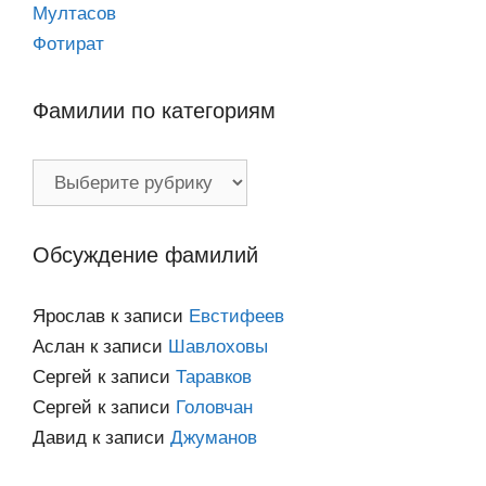
Мултасов
Фотират
Фамилии по категориям
Фамилии
по
категориям
Обсуждение фамилий
Ярослав
к записи
Евстифеев
Аслан
к записи
Шавлоховы
Сергей
к записи
Таравков
Сергей
к записи
Головчан
Давид
к записи
Джуманов