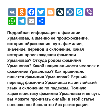
V
O
F
T
Bl
Li
M
S
Vi
K
d
a
wi
o
v
ail
ky
b
W
T
E
О
n
c
tt
g
e
.R
p
er
h
el
m
тп
Подробная информация о фамилии
o
e
er
g
J
u
e
at
e
ail
р
Урмановаа, а именно ее происхождение,
kl
b
er
o
s
gr
а
история образования, суть фамилии,
a
o
ur
значение, перевод и склонение. Какая
A
a
в
история происхождения фамилии
ss
o
n
p
m
и
Урмановаа? Откуда родом фамилия
ni
k
al
p
ть
Урмановаа? Какой национальности человек с
фамилией Урмановаа? Как правильно
ki
пишется фамилия Урмановаа? Верный
перевод фамилии Урмановаа на английский
язык и склонение по падежам. Полную
характеристику фамилии Урмановаа и ее суть
вы можете прочитать онлайн в этой статье
совершенно бесплатно без регистрации.