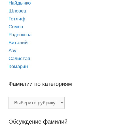
Найдынко
Шловец
Готлиф
Сомов
Роденкова
Виталий
Азу
Салистая
Комарин
Фамилии по категориям
Фамилии
по
категориям
Обсуждение фамилий