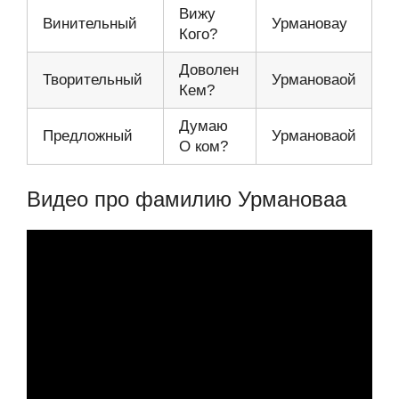
Вижу
Винительный
Урмановау
Кого?
Доволен
Творительный
Урмановаой
Кем?
Думаю
Предложный
Урмановаой
О ком?
Видео про фамилию Урмановаа