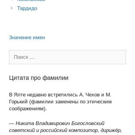
a
o
ur
A
a
в
navigation
Тардидо
ss
o
n
p
m
и
ni
k
al
p
ть
ki
Значение имен
Поиск:
Цитата про фамилии
В Ялте недавно встретились А. Чехов и М.
Горький (фамилии заменены по этическим
соображениям).
—
Никита Владимирович Богословский
советский и российский композитор, дирижёр,