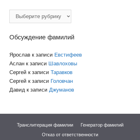
Фамилии
по
категориям
Обсуждение фамилий
Ярослав
к записи
Евстифеев
Аслан
к записи
Шавлоховы
Сергей
к записи
Таравков
Сергей
к записи
Головчан
Давид
к записи
Джуманов
Транслитерация фамилии
Генератор фамилий
Отказ от ответственности