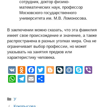
сотрудник, доктор физико-
математических наук, профессор
Московского государственного
университета им. М.В. Ломоносова.
В заключении можно сказать, что эта фамилия
имеет свое происхождение и значение, а также
распространена в разных уголках мира. Она не
ограничивает выбор профессии, но может
указывать на занятия предков или
характеристику человека.
V
O
F
T
Bl
Li
M
S
Vi
K
d
a
wi
o
v
ail
ky
b
W
T
E
О
n
c
tt
g
e
.R
p
er
h
el
m
тп
o
e
er
g
J
u
e
at
e
ail
р
Рубрики
kl
b
er
o
У
s
gr
а
Post
Кокопысова