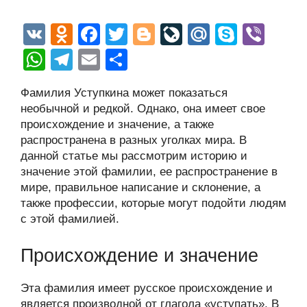
V
O
F
T
Bl
Li
M
S
Vi
K
d
a
wi
o
v
ail
ky
b
W
T
E
О
n
c
tt
g
e
.R
p
er
h
el
m
тп
Фамилия Уступкина может показаться
o
e
er
g
J
u
e
at
e
ail
р
необычной и редкой. Однако, она имеет свое
kl
b
er
o
s
gr
а
происхождение и значение, а также
a
o
ur
распространена в разных уголках мира. В
A
a
в
данной статье мы рассмотрим историю и
ss
o
n
p
m
и
значение этой фамилии, ее распространение в
ni
k
al
p
ть
мире, правильное написание и склонение, а
также профессии, которые могут подойти людям
ki
с этой фамилией.
Происхождение и значение
Эта фамилия имеет русское происхождение и
является производной от глагола «уступать». В