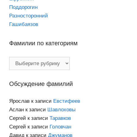
Поддорогин
Разносторонний
Гашибаязов
Фамилии по категориям
Фамилии
по
категориям
Обсуждение фамилий
Ярослав
к записи
Евстифеев
Аслан
к записи
Шавлоховы
Сергей
к записи
Таравков
Сергей
к записи
Головчан
Давид
к записи
Джуманов