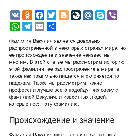
V
O
F
T
Bl
Li
M
S
Vi
K
d
a
wi
o
v
ail
ky
b
W
T
E
О
n
c
tt
g
e
.R
p
er
h
el
m
тп
Фамилия Вакулич является довольно
o
e
er
g
J
u
e
at
e
ail
р
распространенной в некоторых странах мира, но
kl
b
er
o
s
gr
а
ее происхождение и значение неизвестны
a
o
ur
многим. В этой статье мы рассмотрим историю
A
a
в
этой фамилии, ее распространение в мире, а
ss
o
n
p
m
и
также как правильно пишется и склоняется по
ni
k
al
p
ть
падежам. Также мы рассмотрим, какие
профессии лучше всего подойдут человеку с
ki
фамилией Вакулич, и известных людей,
которые носят эту фамилию.
Происхождение и значение
Фамилия Вакулич имеет славянские корни и