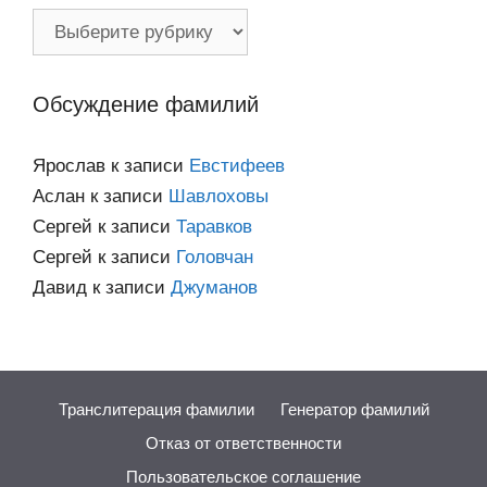
Фамилии
по
категориям
Обсуждение фамилий
Ярослав
к записи
Евстифеев
Аслан
к записи
Шавлоховы
Сергей
к записи
Таравков
Сергей
к записи
Головчан
Давид
к записи
Джуманов
Транслитерация фамилии
Генератор фамилий
Отказ от ответственности
Пользовательское соглашение