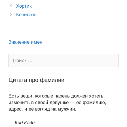
a
o
ur
A
a
в
Post
Хортик
ss
o
n
navigation
p
m
и
Кенигсон
ni
k
al
p
ть
ki
Значение имен
Поиск:
Цитата про фамилии
Есть вещи, которые парень должен хотеть
изменить в своей девушке — её фамилию,
адрес, и её взгляд на мужчин.
—
Кид Кади