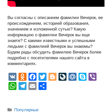
Вы согласны с описанием фамилии Вечерок, ее
происхождением, историей образования,
значением и изложенной сутью? Какую
информацию о фамилии Вечерок вы еще
знаете? С какими известными и успешными
людьми с фамилией Вечерок вы знакомы?
Будем рады обсудить фамилию Вечерок более
подробно с посетителями нашего сайта в
комментариях.
V
O
F
T
Bl
Li
M
S
Vi
K
d
a
wi
o
v
ail
ky
b
W
T
E
О
n
c
tt
g
e
.R
p
er
h
el
m
тп
o
e
er
g
J
u
e
at
e
ail
р
kl
b
er
o
s
gr
а
Рубрики
Популярные