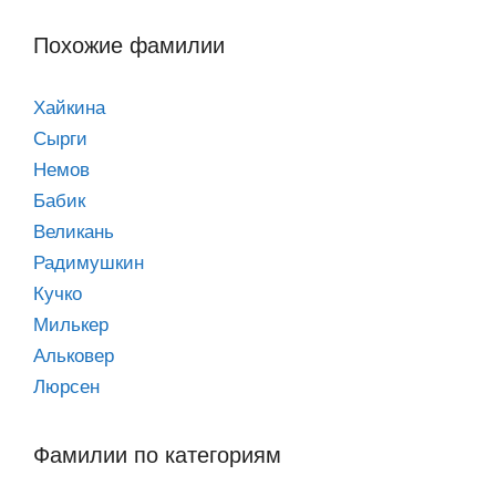
Похожие фамилии
Хайкина
Сырги
Немов
Бабик
Великань
Радимушкин
Кучко
Милькер
Альковер
Люрсен
Фамилии по категориям