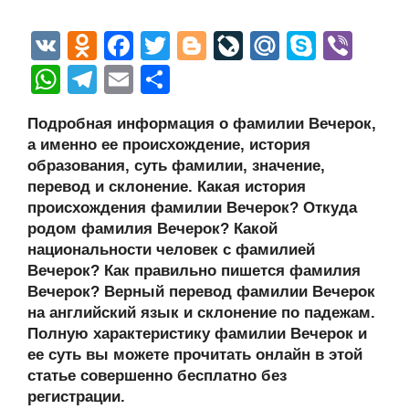
V
O
F
T
Bl
Li
M
S
Vi
K
d
a
wi
o
v
ail
ky
b
W
T
E
О
n
c
tt
g
e
.R
p
er
h
el
m
тп
Подробная информация о фамилии Вечерок,
o
e
er
g
J
u
e
at
e
ail
р
а именно ее происхождение, история
kl
b
er
o
s
gr
а
образования, суть фамилии, значение,
a
o
ur
перевод и склонение. Какая история
A
a
в
происхождения фамилии Вечерок? Откуда
ss
o
n
p
m
и
родом фамилия Вечерок? Какой
ni
k
al
p
ть
национальности человек с фамилией
Вечерок? Как правильно пишется фамилия
ki
Вечерок? Верный перевод фамилии Вечерок
на английский язык и склонение по падежам.
Полную характеристику фамилии Вечерок и
ее суть вы можете прочитать онлайн в этой
статье совершенно бесплатно без
регистрации.