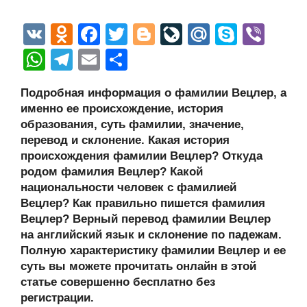
V
O
F
T
Bl
Li
M
S
Vi
K
d
a
wi
o
v
ail
ky
b
W
T
E
О
n
c
tt
g
e
.R
p
er
h
el
m
тп
Подробная информация о фамилии Вецлер, а
o
e
er
g
J
u
e
at
e
ail
р
именно ее происхождение, история
kl
b
er
o
s
gr
а
образования, суть фамилии, значение,
a
o
ur
перевод и склонение. Какая история
A
a
в
происхождения фамилии Вецлер? Откуда
ss
o
n
p
m
и
родом фамилия Вецлер? Какой
ni
k
al
p
ть
национальности человек с фамилией
Вецлер? Как правильно пишется фамилия
ki
Вецлер? Верный перевод фамилии Вецлер
на английский язык и склонение по падежам.
Полную характеристику фамилии Вецлер и ее
суть вы можете прочитать онлайн в этой
статье совершенно бесплатно без
регистрации.