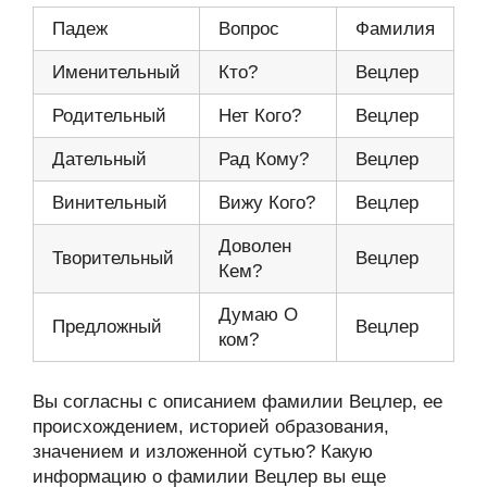
Падеж
Вопрос
Фамилия
Именительный
Кто?
Вецлер
Родительный
Нет Кого?
Вецлер
Дательный
Рад Кому?
Вецлер
Винительный
Вижу Кого?
Вецлер
Доволен
Творительный
Вецлер
Кем?
Думаю О
Предложный
Вецлер
ком?
Вы согласны с описанием фамилии Вецлер, ее
происхождением, историей образования,
значением и изложенной сутью? Какую
информацию о фамилии Вецлер вы еще