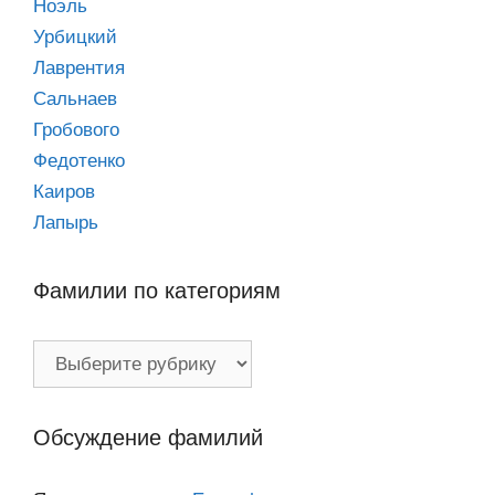
Ноэль
Урбицкий
Лаврентия
Сальнаев
Гробового
Федотенко
Каиров
Лапырь
Фамилии по категориям
Фамилии
по
категориям
Обсуждение фамилий