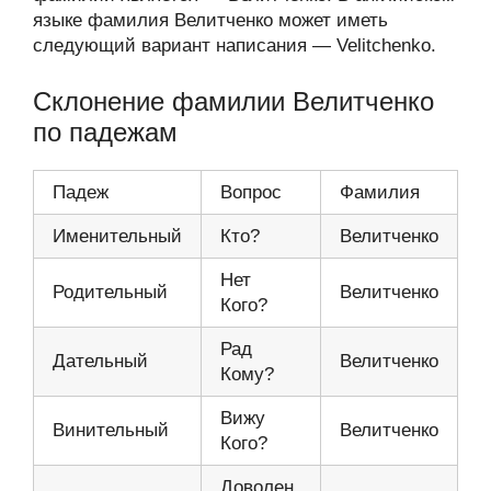
языке фамилия Велитченко может иметь
следующий вариант написания — Velitchenko.
Склонение фамилии Велитченко
по падежам
Падеж
Вопрос
Фамилия
Именительный
Кто?
Велитченко
Нет
Родительный
Велитченко
Кого?
Рад
Дательный
Велитченко
Кому?
Вижу
Винительный
Велитченко
Кого?
Доволен