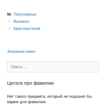
o
e
er
g
J
u
e
at
e
ail
р
kl
b
er
o
s
gr
а
Рубрики
Популярные
a
o
ur
A
a
в
Post
Валивач
ss
o
n
navigation
p
m
и
Красноштанов
ni
k
al
p
ть
ki
Значение имен
Поиск:
Цитата про фамилии
Нет такого предмета, который не подошел бы
еврею для фамилии.