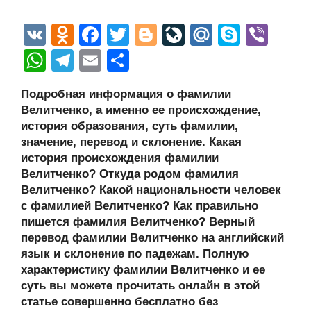
V
O
F
T
Bl
Li
M
S
Vi
K
d
a
wi
o
v
ail
ky
b
W
T
E
О
n
c
tt
g
e
.R
p
er
h
el
m
тп
Подробная информация о фамилии
o
e
er
g
J
u
e
at
e
ail
р
Велитченко, а именно ее происхождение,
kl
b
er
o
s
gr
а
история образования, суть фамилии,
a
o
ur
значение, перевод и склонение. Какая
A
a
в
история происхождения фамилии
ss
o
n
p
m
и
Велитченко? Откуда родом фамилия
ni
k
al
p
ть
Велитченко? Какой национальности человек
с фамилией Велитченко? Как правильно
ki
пишется фамилия Велитченко? Верный
перевод фамилии Велитченко на английский
язык и склонение по падежам. Полную
характеристику фамилии Велитченко и ее
суть вы можете прочитать онлайн в этой
статье совершенно бесплатно без