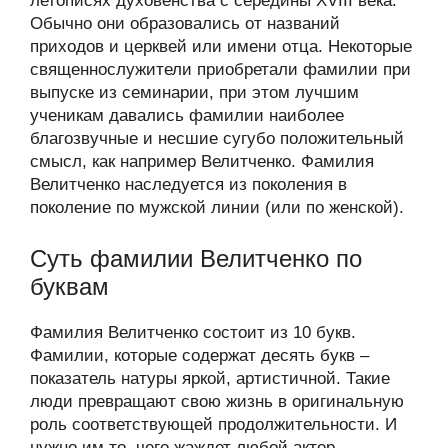
летописях духовенства с середины XVIII века.
Обычно они образовались от названий
приходов и церквей или имени отца. Некоторые
священнослужители приобретали фамилии при
выпуске из семинарии, при этом лучшим
ученикам давались фамилии наиболее
благозвучные и несшие сугубо положительный
смысл, как например Велитченко. Фамилия
Велитченко наследуется из поколения в
поколение по мужской линии (или по женской).
Суть фамилии Велитченко по
буквам
Фамилия Велитченко состоит из 10 букв.
Фамилии, которые содержат десять букв –
показатель натуры яркой, артистичной. Такие
люди превращают свою жизнь в оригинальную
роль соответствующей продолжительности. И
нужно им то, чего жаждет любой актер –