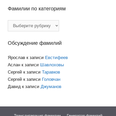
Фамилии по категориям
Фамилии
по
категориям
Обсуждение фамилий
Ярослав
к записи
Евстифеев
Аслан
к записи
Шавлоховы
Сергей
к записи
Таравков
Сергей
к записи
Головчан
Давид
к записи
Джуманов
Транслитерация фамилии
Генератор фамилий