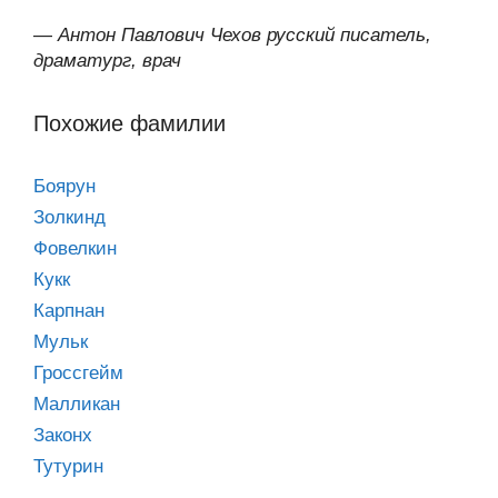
—
Антон Павлович Чехов русский писатель,
драматург, врач
Похожие фамилии
Боярун
Золкинд
Фовелкин
Кукк
Карпнан
Мульк
Гроссгейм
Малликан
Законх
Тутурин