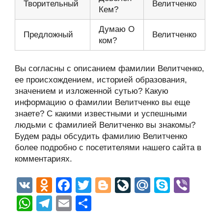
Творительный
Велитченко
Кем?
Думаю О
Предложный
Велитченко
ком?
Вы согласны с описанием фамилии Велитченко,
ее происхождением, историей образования,
значением и изложенной сутью? Какую
информацию о фамилии Велитченко вы еще
знаете? С какими известными и успешными
людьми с фамилией Велитченко вы знакомы?
Будем рады обсудить фамилию Велитченко
более подробно с посетителями нашего сайта в
комментариях.
V
O
F
T
Bl
Li
M
S
Vi
K
d
a
wi
o
v
ail
ky
b
W
T
E
О
n
c
tt
g
e
.R
p
er
h
el
m
тп