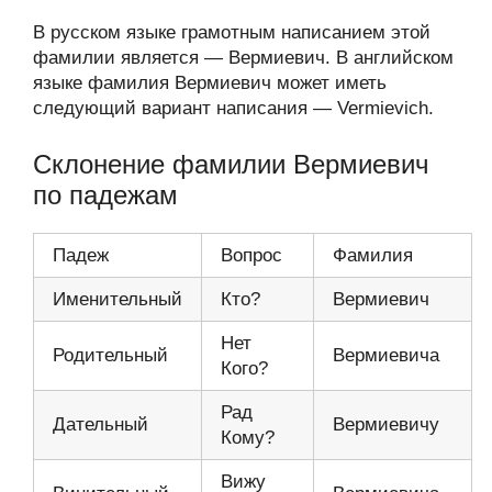
В русском языке грамотным написанием этой
фамилии является — Вермиевич. В английском
языке фамилия Вермиевич может иметь
следующий вариант написания — Vermievich.
Склонение фамилии Вермиевич
по падежам
Падеж
Вопрос
Фамилия
Именительный
Кто?
Вермиевич
Нет
Родительный
Вермиевича
Кого?
Рад
Дательный
Вермиевичу
Кому?
Вижу