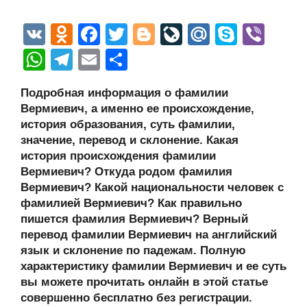
V
O
F
T
Bl
Li
M
S
Vi
K
d
a
wi
o
v
ail
ky
b
W
T
E
О
n
c
tt
g
e
.R
p
er
h
el
m
тп
Подробная информация о фамилии
o
e
er
g
J
u
e
at
e
ail
р
Вермиевич, а именно ее происхождение,
kl
b
er
o
s
gr
а
история образования, суть фамилии,
a
o
ur
значение, перевод и склонение. Какая
A
a
в
история происхождения фамилии
ss
o
n
p
m
и
Вермиевич? Откуда родом фамилия
ni
k
al
p
ть
Вермиевич? Какой национальности человек с
фамилией Вермиевич? Как правильно
ki
пишется фамилия Вермиевич? Верный
перевод фамилии Вермиевич на английский
язык и склонение по падежам. Полную
характеристику фамилии Вермиевич и ее суть
вы можете прочитать онлайн в этой статье
совершенно бесплатно без регистрации.