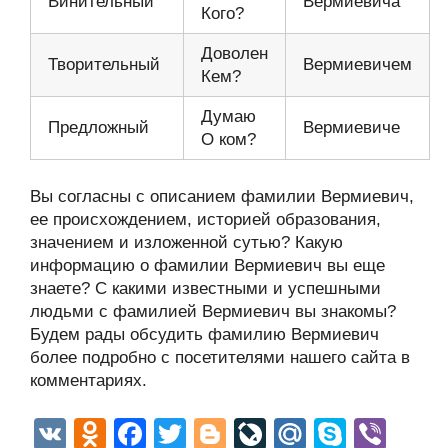
Винительный
Вермиевича
Кого?
Доволен
Творительный
Вермиевичем
Кем?
Думаю
Предложный
Вермиевиче
О ком?
Вы согласны с описанием фамилии Вермиевич,
ее происхождением, историей образования,
значением и изложенной сутью? Какую
информацию о фамилии Вермиевич вы еще
знаете? С какими известными и успешными
людьми с фамилией Вермиевич вы знакомы?
Будем рады обсудить фамилию Вермиевич
более подробно с посетителями нашего сайта в
комментариях.
V
O
F
T
Bl
Li
M
S
Vi