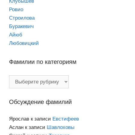
Клубышев
Ровио
Строилова
Буракевич
Айюб
Любовицкий
Фамилии по категориям
Фамилии
по
категориям
Обсуждение фамилий
Ярослав
к записи
Евстифеев
Аслан
к записи
Шавлоховы