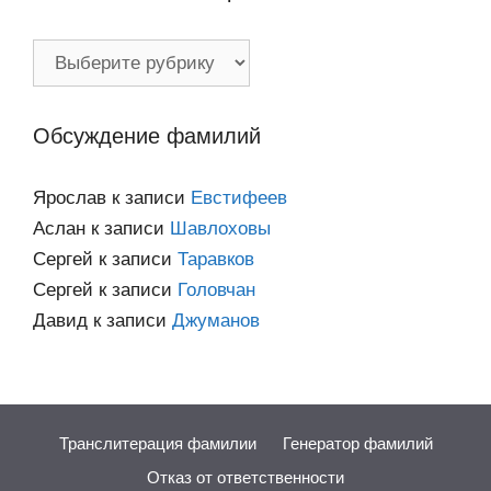
Фамилии
по
категориям
Обсуждение фамилий
Ярослав
к записи
Евстифеев
Аслан
к записи
Шавлоховы
Сергей
к записи
Таравков
Сергей
к записи
Головчан
Давид
к записи
Джуманов
Транслитерация фамилии
Генератор фамилий
Отказ от ответственности