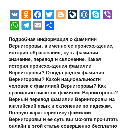
V
O
F
T
Bl
Li
M
S
Vi
K
d
a
wi
o
v
ail
ky
b
W
T
E
О
n
c
tt
g
e
.R
p
er
h
el
m
тп
Подробная информация о фамилии
o
e
er
g
J
u
e
at
e
ail
р
Вернигоровы, а именно ее происхождение,
kl
b
er
o
s
gr
а
история образования, суть фамилии,
a
o
ur
значение, перевод и склонение. Какая
A
a
в
история происхождения фамилии
ss
o
n
p
m
и
Вернигоровы? Откуда родом фамилия
ni
k
al
p
ть
Вернигоровы? Какой национальности
человек с фамилией Вернигоровы? Как
ki
правильно пишется фамилия Вернигоровы?
Верный перевод фамилии Вернигоровы на
английский язык и склонение по падежам.
Полную характеристику фамилии
Вернигоровы и ее суть вы можете прочитать
онлайн в этой статье совершенно бесплатно