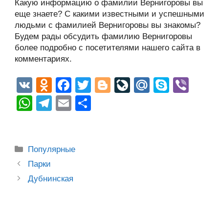
Какую информацию о фамилии Вернигоровы вы
еще знаете? С какими известными и успешными
людьми с фамилией Вернигоровы вы знакомы?
Будем рады обсудить фамилию Вернигоровы
более подробно с посетителями нашего сайта в
комментариях.
V
O
F
T
Bl
Li
M
S
Vi
K
d
a
wi
o
v
ail
ky
b
W
T
E
О
n
c
tt
g
e
.R
p
er
h
el
m
тп
o
e
er
g
J
u
e
at
e
ail
р
kl
b
er
o
s
gr
а
Рубрики
Популярные
a
o
ur
A
a
в
Post
Парки
ss
o
n
navigation
p
m
и
Дубнинская
ni
k
al
p
ть
ki