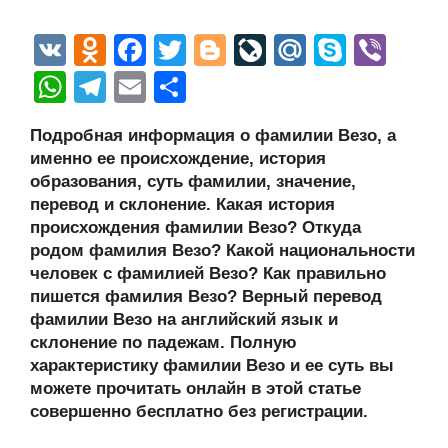
V
O
F
T
Bl
Li
M
S
Vi
K
d
a
wi
o
v
ail
ky
b
W
T
E
О
n
c
tt
g
e
.R
p
er
h
el
m
тп
Подробная информация о фамилии Везо, а
o
e
er
g
J
u
e
at
e
ail
р
именно ее происхождение, история
kl
b
er
o
s
gr
а
образования, суть фамилии, значение,
a
o
ur
перевод и склонение. Какая история
A
a
в
происхождения фамилии Везо? Откуда
ss
o
n
p
m
и
родом фамилия Везо? Какой национальности
ni
k
al
p
ть
человек с фамилией Везо? Как правильно
пишется фамилия Везо? Верный перевод
ki
фамилии Везо на английский язык и
склонение по падежам. Полную
характеристику фамилии Везо и ее суть вы
можете прочитать онлайн в этой статье
совершенно бесплатно без регистрации.