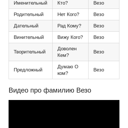
Именительный
Кто?
Везо
Родительный
Нет Кого?
Везо
Дательный
Рад Кому?
Везо
Винительный
Вижу Кого?
Везо
Доволен
Творительный
Везо
Кем?
Думаю О
Предложный
Везо
ком?
Видео про фамилию Везо