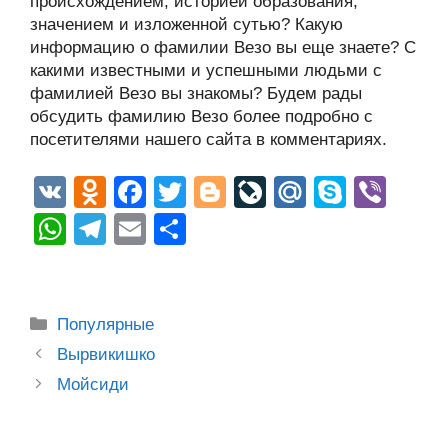
происхождением, историей образования,
значением и изложенной сутью? Какую
информацию о фамилии Везо вы еще знаете? С
какими известными и успешными людьми с
фамилией Везо вы знакомы? Будем рады
обсудить фамилию Везо более подробно с
посетителями нашего сайта в комментариях.
V
O
F
T
Bl
Li
M
S
Vi
K
d
a
wi
o
v
ail
ky
b
W
T
E
О
n
c
tt
g
e
.R
p
er
h
el
m
тп
o
e
er
g
J
u
e
at
e
ail
р
kl
b
er
o
s
gr
а
Рубрики
Популярные
a
o
ur
A
a
в
Post
Вырвикишко
ss
o
n
navigation
p
m
и
Мойсиди
ni
k
al
p
ть