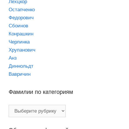
Лехцкор
Остапченко
Федорович
Сбоинов
Конрашкин
Черлинка
Хрупанович
Анз
Диннольдт
Вавричин
Фамилии по категориям
Фамилии
по
категориям