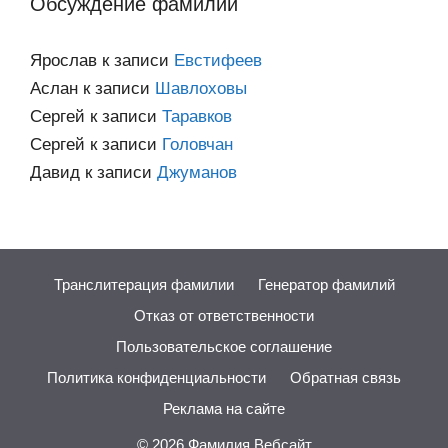
Обсуждение фамилий
Ярослав
к записи
Евстифеев
Аслан
к записи
Шавлоховы
Сергей
к записи
Таравков
Сергей
к записи
Головчан
Давид
к записи
Джуманов
Транслитерация фамилии
Генератор фамилий
Отказ от ответственности
Пользовательское соглашение
Политика конфиденциальности
Обратная связь
Реклама на сайте
© 2026
Фамилия.Вебсайт