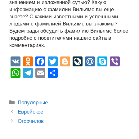
значением и изложенной сутью? Какую
информацию о фамилии Вильямс вы еще
знаете? С какими известными и успешными
людьми с фамилией Вильямс вы знакомы?
Будем рады обсудить фамилию Вильямс более
подробно с посетителями нашего сайта в
комментариях.
V
O
F
T
Bl
Li
M
S
Vi
K
d
a
wi
o
v
ail
ky
b
W
T
E
О
n
c
tt
g
e
.R
p
er
h
el
m
тп
o
e
er
g
J
u
e
at
e
ail
р
kl
b
er
o
s
gr
а
Рубрики
Популярные
a
o
ur
A
a
в
Post
Еврейское
ss
o
n
navigation
p
m
и
Огорчилов
ni
k
al
p
ть