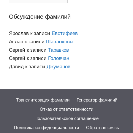
по
категориям
Обсуждение фамилий
Ярослав
к записи
Евстифеев
Аслан
к записи
Шавлоховы
Сергей
к записи
Таравков
Сергей
к записи
Головчан
Давид
к записи
Джуманов
Транслитерация фамилии
Генератор фамилий
Отказ от ответственности
Пользовательское соглашение
Политика конфиденциальности
Обратная связь