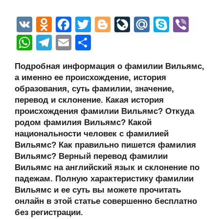
V
O
F
T
Bl
Li
M
S
Vi
K
d
a
wi
o
v
ail
ky
b
W
T
E
О
n
c
tt
g
e
.R
p
er
h
el
m
тп
Подробная информация о фамилии Вильямс,
o
e
er
g
J
u
e
at
e
ail
р
а именно ее происхождение, история
kl
b
er
o
s
gr
а
образования, суть фамилии, значение,
a
o
ur
перевод и склонение. Какая история
A
a
в
происхождения фамилии Вильямс? Откуда
ss
o
n
p
m
и
родом фамилия Вильямс? Какой
ni
k
al
p
ть
национальности человек с фамилией
Вильямс? Как правильно пишется фамилия
ki
Вильямс? Верный перевод фамилии
Вильямс на английский язык и склонение по
падежам. Полную характеристику фамилии
Вильямс и ее суть вы можете прочитать
онлайн в этой статье совершенно бесплатно
без регистрации.