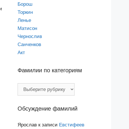
Борош
и
Торкин
Ленье
Матисон
Чернослив
Санченков
Акт
Фамилии по категориям
Фамилии
по
категориям
Обсуждение фамилий
Ярослав
к записи
Евстифеев