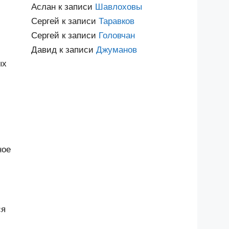
Аслан
к записи
Шавлоховы
Сергей
к записи
Таравков
Сергей
к записи
Головчан
Давид
к записи
Джуманов
ых
ное
ся