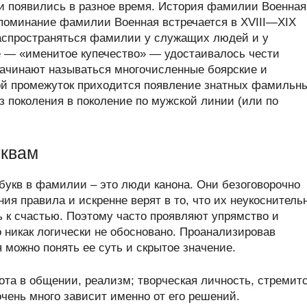
 появились в разное время. История фамилии Военная
упоминание фамилии Военная встречается в XVIII—XIX
 распространяться фамилии у служащих людей и у
ое — «именитое купечество» — удостаивалось чести
ачинают называться многочисленные боярские и
ой промежуток приходится появление знатных фамильн
 поколения в поколение по мужской линии (или по
уквам
букв в фамилии – это люди канона. Они безоговорочно
я правила и искренне верят в то, что их неукоснитель
 к счастью. Поэтому часто проявляют упрямство и
о никак логически не обосновано. Проанализировав
можно понять ее суть и скрытое значение.
та в общении, реализм; творческая личность, стремит
очень много зависит именно от его решений.