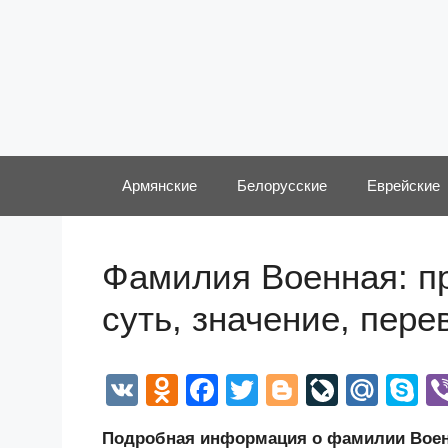
Перейти
к
содержимому
Армянские
Белорусские
Еврейские
Фамилия Военная: п
суть, значение, пер
V
O
F
T
Bl
Li
M
S
K
d
a
wi
o
v
ail
k
Подробная информация о фамилии Военн