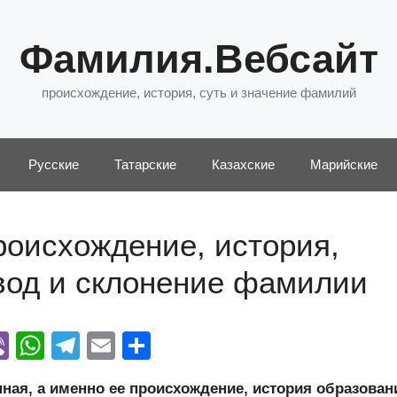
Фамилия.Вебсайт
происхождение, история, суть и значение фамилий
Русские
Татарские
Казахские
Марийские
роисхождение, история,
евод и склонение фамилии
Vi
W
T
E
О
y
b
h
el
m
тп
ая, а именно ее происхождение, история образован