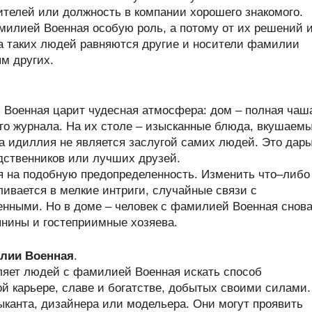
ителей или должность в компании хорошего знакомого.
илией Военная особую роль, а потому от их решений 
На таких людей равняются другие и носители фамилии
м других.
Военная царит чудесная атмосфера: дом – полная чаш
го журнала. На их столе – изысканные блюда, вкушаем
та идиллия не является заслугой самих людей. Это дар
дственников или лучших друзей.
ся на подобную предопределенность. Изменить что–либо
ливается в мелкие интриги, случайные связи с
нными. Но в доме – человек с фамилией Военная снов
нины и гостеприимные хозяева.
лии Военная
.
ляет людей с фамилией Военная искать способ
й карьере, славе и богатстве, добытых своими силами.
канта, дизайнера или модельера. Они могут проявить