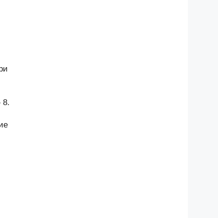
ри
 8.
ие