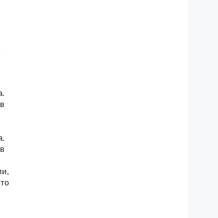
.
а.
 в
а.
 в
ии,
-то