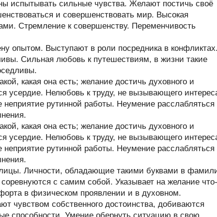
ны испытывать сильные чувства. Желают постичь своё
енствоваться и совершенствовать мир. Высокая
ами. Стремление к совершенству. Переменчивость
у опытом. Выступают в роли посредника в конфликтах
ивы. Сильная любовь к путешествиям, в жизни такие
оседливы.
кой, какая она есть; желание достичь духовного и
ся усердие. Нелюбовь к труду, не вызывающего интерес
е неприятие рутинной работы. Неумение расслабляться
мнения.
кой, какая она есть; желание достичь духовного и
ся усердие. Нелюбовь к труду, не вызывающего интерес
е неприятие рутинной работы. Неумение расслабляться
мнения.
ллицы. Личности, обладающие такими буквами в фамил
и соревнуются с самим собой. Указывает на желание что
форта в физическом проявлении и в духовном.
ют чувством собственного достоинства, добиваются
ые способности. Умение обернуть ситуацию в свою