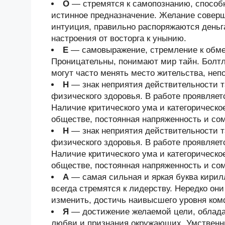
О
— стремятся к самопознанию, способ
истинное предназначение. Желание соверш
интуиция, правильно распоряжаются деньг
настроения от восторга к унынию.
Е
— самовыражение, стремление к обмен
Проницательны, понимают мир тайн. Болтл
могут часто менять место жительства, неп
Н
— знак неприятия действительности та
физического здоровья. В работе проявляет
Наличие критического ума и категорическо
обществе, постоянная напряженность и со
Н
— знак неприятия действительности та
физического здоровья. В работе проявляет
Наличие критического ума и категорическо
обществе, постоянная напряженность и со
А
— самая сильная и яркая буква кири
всегда стремятся к лидерству. Нередко он
изменить, достичь наивысшего уровня ком
Я
— достижение желаемой цели, облада
любви и признания окружающих. Умственн