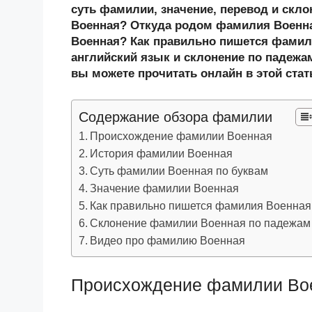
n
c
tt
g
e
.R
p
суть фамилии, значение, перевод и скл
o
e
er
g
J
u
e
Военная? Откуда родом фамилия Военна
Военная? Как правильно пишется фамил
kl
b
er
o
английский язык и склонение по падежа
a
o
ur
вы можете прочитать онлайн в этой стат
ss
o
n
ni
k
al
Содержание обзора фамилии
ki
Происхождение фамилии Военная
История фамилии Военная
Суть фамилии Военная по буквам
Значение фамилии Военная
Как правильно пишется фамилия Военная
Склонение фамилии Военная по падежам
Видео про фамилию Военная
Происхождение фамилии Во