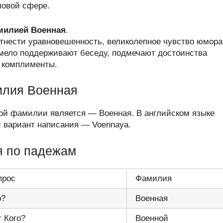
ловой сфере.
амилией Военная
.
нести уравновешенность, великолепное чувство юмора
мело поддерживают беседу, подмечают достоинства
 комплименты.
илия Военная
ой фамилии является — Военная. В английском языке
вариант написания — Voennaya.
я по падежам
прос
Фамилия
о?
Военная
т Кого?
Военной