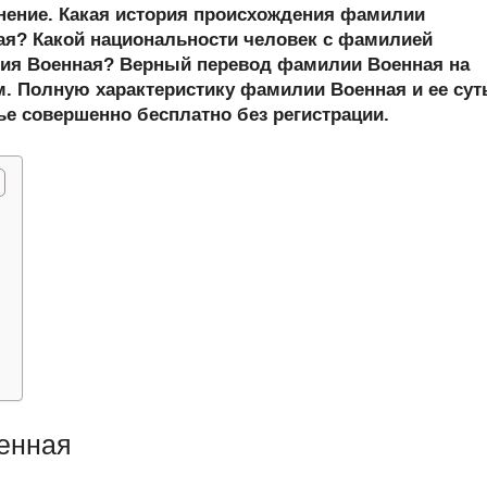
er
at
e
ail
р
онение. Какая история происхождения фамилии
s
gr
а
я? Какой национальности человек с фамилией
ия Военная? Верный перевод фамилии Военная на
A
a
в
м. Полную характеристику фамилии Военная и ее сут
p
m
и
ье совершенно бесплатно без регистрации.
p
ть
енная