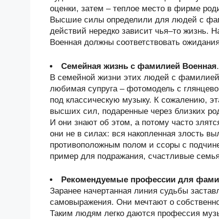
оценки, затем – теплое место в фирме род
Высшие силы определили для людей с фам
действий нередко зависит чья–то жизнь. 
Военная должны соответствовать ожидания
Семейная жизнь с фамилией Военная
.
В семейной жизни этих людей с фамилией 
любимая супруга – фотомодель с глянцево
под классическую музыку. К сожалению, э
высших сил, подаренные через близких ро
И они знают об этом, а потому часто злят
они не в силах: вся накопленная злость вы
противоположным полом и ссоры с подчине
пример для подражания, счастливые семья
Рекомендуемые профессии для фами
Заранее начертанная линия судьбы застав
самовыражения. Они мечтают о собственно
Таким людям легко даются профессия музы